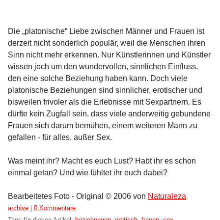
Die „platonische“ Liebe zwischen Männer und Frauen ist
derzeit nicht sonderlich populär, weil die Menschen ihren
Sinn nicht mehr erkennen. Nur Künstlerinnen und Künstler
wissen joch um den wundervollen, sinnlichen Einfluss,
den eine solche Beziehung haben kann. Doch viele
platonische Beziehungen sind sinnlicher, erotischer und
bisweilen frivoler als die Erlebnisse mit Sexpartnern. Es
dürfte kein Zugfall sein, dass viele anderweitig gebundene
Frauen sich darum bemühen, einem weiteren Mann zu
gefallen - für alles, außer Sex.
Was meint ihr? Macht es euch Lust? Habt ihr es schon
einmal getan? Und wie fühltet ihr euch dabei?
Bearbeitetes Foto - Original © 2006 von
Naturaleza
Kategorien:
archive
|
0 Kommentare
Tags für diesen Artikel:
beziehungen
,
erotisch
,
frauen
,
sex