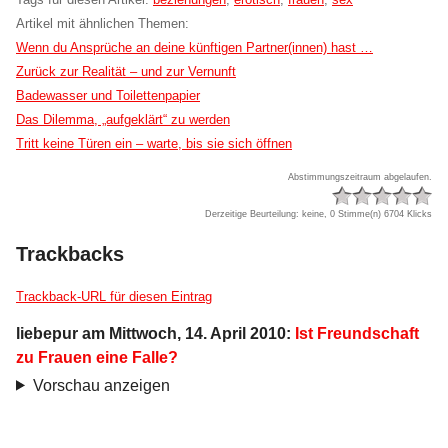
Artikel mit ähnlichen Themen:
Wenn du Ansprüche an deine künftigen Partner(innen) hast …
Zurück zur Realität – und zur Vernunft
Badewasser und Toilettenpapier
Das Dilemma, „aufgeklärt“ zu werden
Tritt keine Türen ein – warte, bis sie sich öffnen
Abstimmungszeitraum abgelaufen.
Derzeitige Beurteilung: keine, 0 Stimme(n)
6704 Klicks
Trackbacks
Trackback-URL für diesen Eintrag
liebepur
am
Mittwoch, 14. April 2010
:
Ist Freundschaft
zu Frauen eine Falle?
Vorschau anzeigen