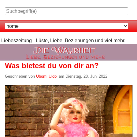
Skip
to
content
Navigation
Liebeszeitung - Lüste, Liebe, Beziehungen und viel mehr.
Was bietest du von dir an?
Geschrieben von
Ubomi Ulobi
am
Dienstag, 28. Juni 2022