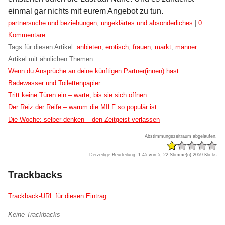
einmal gar nichts mit eurem Angebot zu tun.
Kategorien:
partnersuche und beziehungen
,
ungeklärtes und absonderliches
|
0
Kommentare
Tags für diesen Artikel:
anbieten
,
erotisch
,
frauen
,
markt
,
männer
Artikel mit ähnlichen Themen:
Wenn du Ansprüche an deine künftigen Partner(innen) hast …
Badewasser und Toilettenpapier
Tritt keine Türen ein – warte, bis sie sich öffnen
Der Reiz der Reife – warum die MILF so populär ist
Die Woche: selber denken – den Zeitgeist verlassen
Abstimmungszeitraum abgelaufen.
Derzeitige Beurteilung: 1.45 von 5, 22 Stimme(n)
2059 Klicks
Trackbacks
Trackback-URL für diesen Eintrag
Keine Trackbacks