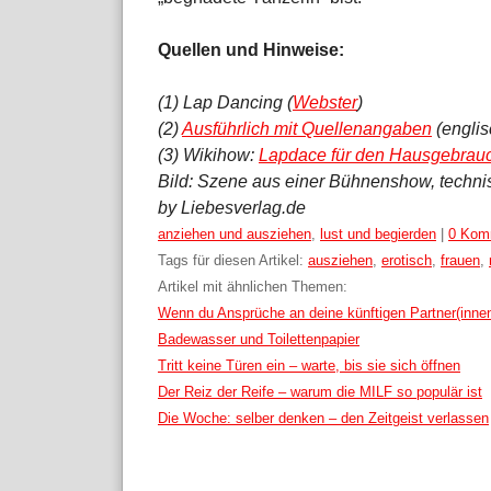
Quellen und Hinweise:
(1) Lap Dancing (
Webster
)
(2)
Ausführlich mit Quellenangaben
(englis
(3) Wikihow:
Lapdace für den Hausgebrau
Bild: Szene aus einer Bühnenshow, technis
by Liebesverlag.de
Kategorien:
anziehen und ausziehen
,
lust und begierden
|
0 Kom
Tags für diesen Artikel:
ausziehen
,
erotisch
,
frauen
,
Artikel mit ähnlichen Themen:
Wenn du Ansprüche an deine künftigen Partner(inne
Badewasser und Toilettenpapier
Tritt keine Türen ein – warte, bis sie sich öffnen
Der Reiz der Reife – warum die MILF so populär ist
Die Woche: selber denken – den Zeitgeist verlassen