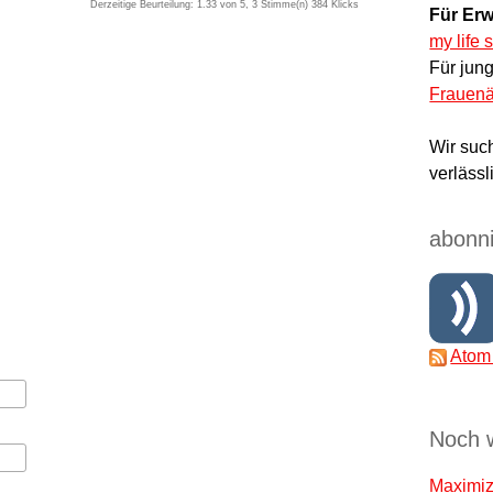
Derzeitige Beurteilung: 1.33 von 5, 3 Stimme(n)
384 Klicks
Für Erw
my life 
Für jun
Frauenä
Wir suc
verlässl
abonni
Atom
Noch 
Maximize