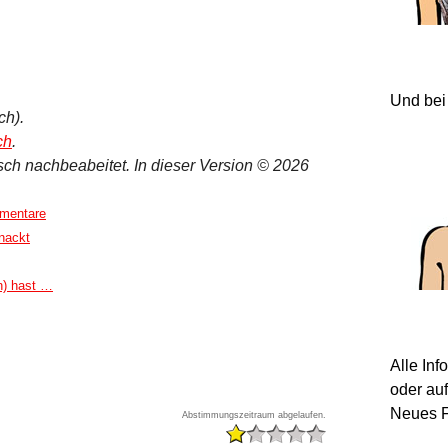
Und bei
ch).
ch
.
ch nachbeabeitet. In dieser Version © 2026
mentare
nackt
n) hast …
Alle In
oder au
Neues F
Abstimmungszeitraum abgelaufen.