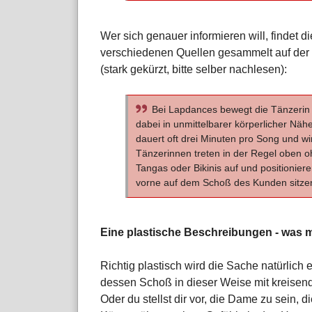
Wer sich genauer informieren will, findet di
verschiedenen Quellen gesammelt auf der W
(stark gekürzt, bitte selber nachlesen):
Bei Lapdances bewegt die Tänzerin 
dabei in unmittelbarer körperlicher Nä
dauert oft drei Minuten pro Song und wi
Tänzerinnen treten in der Regel oben o
Tangas oder Bikinis auf und positionier
vorne auf dem Schoß des Kunden sitzen,
Eine plastische Beschreibungen - was ma
Richtig plastisch wird die Sache natürlich er
dessen Schoß in dieser Weise mit kreise
Oder du stellst dir vor, die Dame zu sein, 