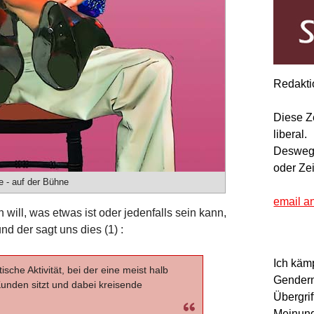
Redakti
Diese Z
liberal.
Deswegen
oder Ze
 - auf der Bühne
email a
ill, was etwas ist oder jedenfalls sein kann,
d der sagt uns dies (1) :
Ich käm
sche Aktivität, bei der eine meist halb
Gendern
unden sitzt und dabei kreisende
Übergrif
Meinung