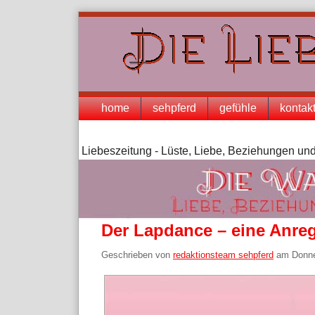
Skip
to
content
Navigation
home
sehpferd
gefühle
kontak
Liebeszeitung - Lüste, Liebe, Beziehungen und
Der Lapdance – eine Anreg
Geschrieben von
redaktionsteam sehpferd
am
Donne