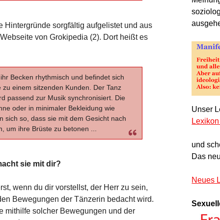
soziolo
ausgeh
e Hintergründe sorgfältig aufgelistet und aus
ebseite von Grokipedia (2). Dort heißt es
ihr Becken rhythmisch und befindet sich
he zu einem sitzenden Kunden. Der Tanz
rd passend zur Musik synchronisiert. Die
hne oder in minimaler Bekleidung wie
Unser Le
en sich so, dass sie mit dem Gesicht nach
Lexikon
 um ihre Brüste zu betonen ...
und sch
Das neu
cht sie mit dir?
Neues L
st, wenn du dir vorstellst, der Herr zu sein,
nden Bewegungen der Tänzerin bedacht wird.
Sexuell
die mithilfe solcher Bewegungen und der