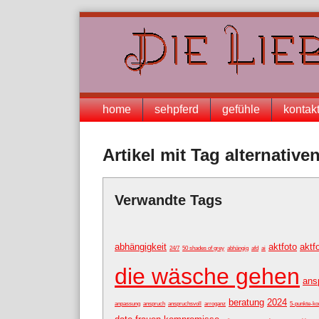
Skip
to
content
Navigation
home
sehpferd
gefühle
kontak
Artikel mit Tag alternative
Verwandte Tags
abhängigkeit
aktfoto
aktf
24/7
50 shades of grey
abhängig
afd
ai
die wäsche gehen
ans
beratung
2024
anpassung
anspruch
anspruchsvoll
arroganz
5-punkte-ko