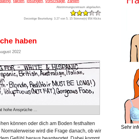
dating
,
fakten
,
lösungen
,
vorschläge
,
zahlen
Abstimmungszeitraum abgelaufen.
Derzeitige Beurteilung: 3.27 von 5, 15 Stimme(n)
954 Klicks
üche haben
August 2022
t hohe Ansprüche ...
eihen können oder dich am Boden festhalten
Sehr in
rt. Normalerweise wird die Frage danach, ob wir
s dem Gefühl heraus beantwortet. Dabei kommt