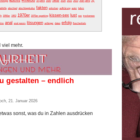
#metoo
chologie
#aufschrei
10 jahre
1920
1960er
2020
2022
2023
20er jahre
2g-
fakten
abhilfe
abschied
abschleppkultur
anlocken
aufklärung
autor
bdsm
1970er
kissen-sex
lust
jh
1950er
1952
1970er spanking
sex
trockensex
anal
lösungen
erfolg
slos
anal passiv
anfänger
dates
flaschenhals
 viel mehr.
u gestalten – endlich
och, 21. Januar 2026
detwas sonst, was du in Zahlen ausdrücken