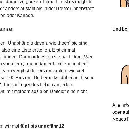
gut, darauf zu gucken. Immerhin ist es möglich,
“ anders ausfällt als in der Bremer Innenstadt
len oder Kanada.
Und bei
kannst
en. Unabhängig davon, wie „hoch“ sie sind,
 also eine Liste erstellen. Erst einmal
ellungen. Dann ordnest du sie nach dem „Wert
 vor allem „treu und/oder familienorientiert“
. Dann vergibst du Prozentzahlen, wie viel
lso 100 Prozent. Du bemerkst dabei auch sehr
n“. Ein „aufregendes Leben an jedem
rt, mit meinem sozialen Umfeld“ sind nicht
Alle In
oder au
Neues F
en wir mal
fünf bis ungefähr 12