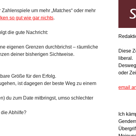
r Zahlenspiele um mehr „Matches“ oder mehr
ken so gut wie gar nichts
.
lgt die gute Nachricht:
Redakti
e eigenen Grenzen durchbrichst – räumliche
Diese Z
zen deiner bisherigen Sichtweise.
liberal.
Deswegen
oder Ze
tbare Größe für den Erfolg.
zugehen, ist dagegen der beste Weg zu einem
email a
en) du zum Date mitbringst, umso schlechter
 die Abhilfe?
Ich käm
Gendern
Übergrif
Meinung