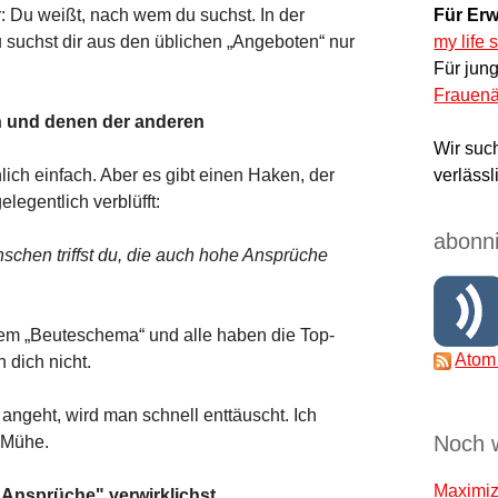
r: Du weißt, nach wem du suchst. In der
Für Erw
u suchst dir aus den üblichen „Angeboten“ nur
my life 
Für jun
Frauenä
n und denen der anderen
Wir suc
hlich einfach. Aber es gibt einen Haken, der
verlässl
egentlich verblüfft:
abonni
chen triffst du, die auch hohe Ansprüche
inem „Beuteschema“ und alle haben die Top-
Atom
 dich nicht.
ngeht, wird man schnell enttäuscht. Ich
Noch 
 Mühe.
Maximize
"Ansprüche" verwirklichst