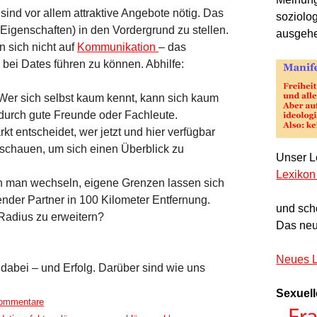
ind vor allem attraktive Angebote nötig. Das
soziolo
Eigenschaften) in den Vordergrund zu stellen.
ausgeh
n sich nicht auf
Kommunikation
– das
 bei Dates führen zu können. Abhilfe:
Wer sich selbst kaum kennt, kann sich kaum
 durch gute Freunde oder Fachleute.
t entscheidet, wer jetzt und hier verfügbar
u schauen, um sich einen Überblick zu
Unser Le
Lexikon
n man wechseln, eigene Grenzen lassen sich
nder Partner in 100 Kilometer Entfernung.
und sch
Radius zu erweitern?
Das neu
Neues L
dabei – und Erfolg. Darüber sind wie uns
Sexuell
ommentare