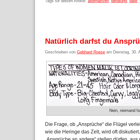
Tags für diesen Artikel:
alternativen
,
beratung
,
date
,
Natürlich darfst du Anspr
Geschrieben von
Gebhard Roese
am
Dienstag, 30. 
Nein, niemand ha
Die Frage, ob „Ansprüche“ die Flügel verl
wie die Heringe das Zelt, wird oft diskutie
„Ansprüche an andere“ stellen dürfen, au