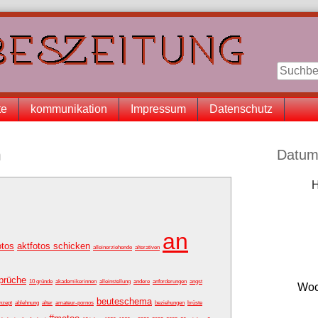
te
kommunikation
Impressum
Datenschutz
Seitenle
n
Datum
H
an
otos
aktfotos schicken
alleinerziehende
alterativen
prüche
10 gründe
akademikerinnen
alleinstellung
andere
anforderungen
angst
Woc
beuteschema
nzept
ablehnung
alter
amateur-pornos
beziehungen
brüste