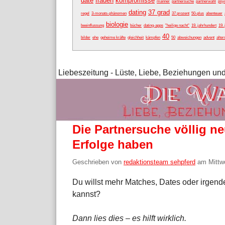
date
frauen
kompromisse
männer
partnersuche
partnerwahl
psy
dating
37 grad
regel
3-monats-phänomen
37 prozent
50-plus
abenteuer
biologie
beeinflussung
bücher
dating-apps
"heilige nacht"
19. jahrhundert
19. 
40
bilder
ehe
geheime kräfte
gleichheit
kämpfen
50
abweichungen
advent
alter
Liebeszeitung - Lüste, Liebe, Beziehungen und
Die Partnersuche völlig ne
Erfolge haben
Geschrieben von
redaktionsteam sehpferd
am
Mittw
Du willst mehr Matches, Dates oder irgen
kannst?
Dann lies dies – es hilft wirklich.