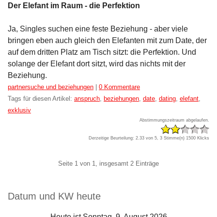
Der Elefant im Raum - die Perfektion
Ja, Singles suchen eine feste Beziehung - aber viele
bringen eben auch gleich den Elefanten mit zum Date, der
auf dem dritten Platz am Tisch sitzt: die Perfektion. Und
solange der Elefant dort sitzt, wird das nichts mit der
Beziehung.
Kategorien:
partnersuche und beziehungen
|
0 Kommentare
Tags für diesen Artikel:
anspruch
,
beziehungen
,
date
,
dating
,
elefant
,
exklusiv
Abstimmungszeitraum abgelaufen.
Derzeitige Beurteilung: 2.33 von 5, 3 Stimme(n)
1500 Klicks
Pagination
Seite 1 von 1, insgesamt 2 Einträge
Seitenleiste
Datum und KW heute
Heute ist Sonntag, 9. August 2026