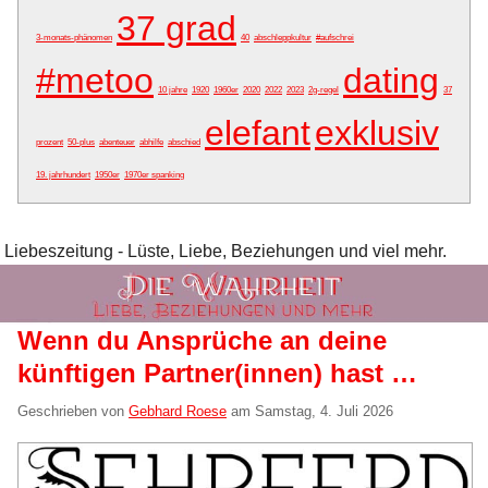
37 grad
3-monats-phänomen
40
abschleppkultur
#aufschrei
#metoo
dating
10 jahre
1920
1960er
2020
2022
2023
2g-regel
37
elefant
exklusiv
prozent
50-plus
abenteuer
abhilfe
abschied
19. jahrhundert
1950er
1970er spanking
Liebeszeitung - Lüste, Liebe, Beziehungen und viel mehr.
Wenn du Ansprüche an deine
künftigen Partner(innen) hast …
Geschrieben von
Gebhard Roese
am
Samstag, 4. Juli 2026