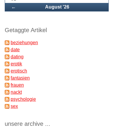
Zurück
←
August '26
Getaggte Artikel
beziehungen
date
dating
erotik
erotisch
fantasien
frauen
nackt
psychologie
sex
unsere archive ...