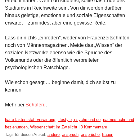
erreicht haben. Wenn du studierst, sollte das Ende des
Studiums in Reichweite sein. Von dir werden darüber
hinaus geistige, emotionale und soziale Eigenschaften
erwartet – zumindest aber eine gewisse Reife.
Lass dir nichts „einreden“, weder von Frauenzeitschriften
noch von Männermagazinen. Meide das „Wissen“ der
sozialen Netzwerke ebenso wie die Sprüche des
Volksmunds oder die öffentlich verbreiteten
psychologischen Ratschläge.
Wie schon gesagt … beginne damit, dich selbst zu
kennen.
Mehr bei
Sehpferd
.
Kategorien:
harte fakten statt verwirrung
,
lifestyle, psycho und so
,
partnersuche und
beziehungen
,
Wissenschaft im Zwielicht
|
0 Kommentare
Tags für diesen Artikel:
andere
,
anspruch
,
ansprüche
,
frauen