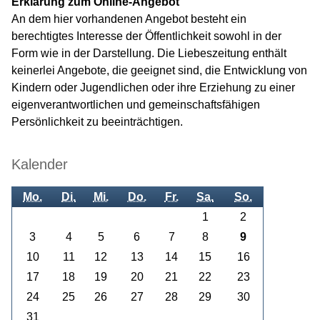
Erklärung zum Online-Angebot
An dem hier vorhandenen Angebot besteht ein
berechtigtes Interesse der Öffentlichkeit sowohl in der
Form wie in der Darstellung. Die Liebeszeitung enthält
keinerlei Angebote, die geeignet sind, die Entwicklung von
Kindern oder Jugendlichen oder ihre Erziehung zu einer
eigenverantwortlichen und gemeinschaftsfähigen
Persönlichkeit zu beeinträchtigen.
Kalender
Mo.
Di.
Mi.
Do.
Fr.
Sa.
So.
1
2
3
4
5
6
7
8
9
10
11
12
13
14
15
16
17
18
19
20
21
22
23
24
25
26
27
28
29
30
31