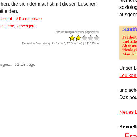
hen, die sich demnächst mit diesen Luschen
soziolo
itleiden.
ausgeh
iebesrat
|
0 Kommentare
en
,
liebe
,
verweigerer
Abstimmungszeitraum abgelaufen.
Derzeitige Beurteilung: 2.48 von 5, 27 Stimme(n)
1413 Klicks
insgesamt 1 Einträge
Unser Le
Lexikon
und sch
Das neu
Neues L
Sexuell