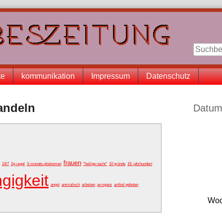
te
kommunikation
Impressum
Datenschutz
Seitenle
handeln
Datum
frauen
24/7
2g-regel
3-monats-phänomen
"heilige nacht"
10 gründe
19. jahrhundert
gigkeit
angst
animalisch
arbeiten
arroganz
artikel geboten
Woc