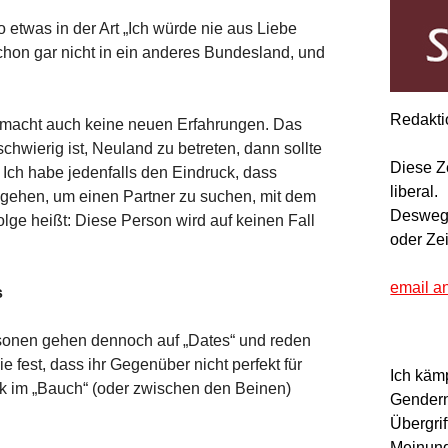
 etwas in der Art „Ich würde nie aus Liebe
chon gar nicht in ein anderes Bundesland, und
Redakti
, macht auch keine neuen Erfahrungen. Das
hwierig ist, Neuland zu betreten, dann sollte
Diese Z
. Ich habe jedenfalls den Eindruck, dass
liberal.
gehen, um einen Partner zu suchen, mit dem
Deswegen
olge heißt: Diese Person wird auf keinen Fall
oder Ze
email a
s
ersonen gehen dennoch auf „Dates“ und reden
e fest, dass ihr Gegenüber nicht perfekt für
Ich käm
erk im „Bauch“ (oder zwischen den Beinen)
Gendern
Übergrif
Meinung