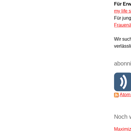
Für Erw
my life 
Für jun
Frauenä
Wir suc
verlässl
abonni
Atom
Noch 
Maximize