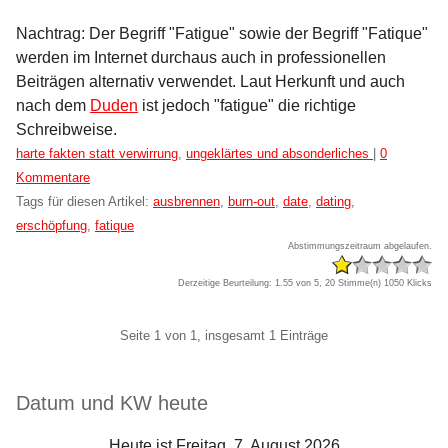
Nachtrag: Der Begriff "Fatigue" sowie der Begriff "Fatique"
werden im Internet durchaus auch in professionellen
Beiträgen alternativ verwendet. Laut Herkunft und auch
nach dem
Duden
ist jedoch "fatigue" die richtige
Schreibweise.
Kategorien:
harte fakten statt verwirrung
,
ungeklärtes und absonderliches
|
0
Kommentare
Tags für diesen Artikel:
ausbrennen
,
burn-out
,
date
,
dating
,
erschöpfung
,
fatique
Abstimmungszeitraum abgelaufen.
Derzeitige Beurteilung: 1.55 von 5, 20 Stimme(n)
1050 Klicks
Pagination
Seite 1 von 1, insgesamt 1 Einträge
Seitenleiste
Datum und KW heute
Heute ist Freitag, 7. August 2026