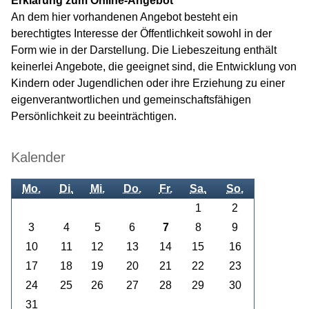
Erklärung zum Online-Angebot
An dem hier vorhandenen Angebot besteht ein
berechtigtes Interesse der Öffentlichkeit sowohl in der
Form wie in der Darstellung. Die Liebeszeitung enthält
keinerlei Angebote, die geeignet sind, die Entwicklung von
Kindern oder Jugendlichen oder ihre Erziehung zu einer
eigenverantwortlichen und gemeinschaftsfähigen
Persönlichkeit zu beeinträchtigen.
Kalender
Mo.
Di.
Mi.
Do.
Fr.
Sa.
So.
1
2
3
4
5
6
7
8
9
10
11
12
13
14
15
16
17
18
19
20
21
22
23
24
25
26
27
28
29
30
31