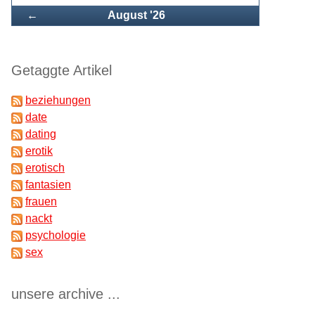
Zurück
←
August '26
Getaggte Artikel
beziehungen
date
dating
erotik
erotisch
fantasien
frauen
nackt
psychologie
sex
unsere archive ...