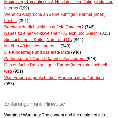
Maximizer, Romanticizer & Hesitater - der Dating-Zirkus im
Internet
(199)
Wenn du Ansprüche an deine künftigen Partner(innen)
hast …
(351)
Bereitest du dich wirklich auf ein Date vor?
(746)
Neues zu einer Volksweisheit - „Gleich und Gleich“
(823)
Sie sucht ihn ... Kultur, Natur und DU
(841)
Mit über 40 ist alles anders …
(940)
Die Kinderfrage und das erste Date
(946)
Partnersuche? Nur DU kannst alles ändern!
(948)
Das einfache Prinzip – gute Partner(innen) sind schnell
weg
(951)
Was Frauen angeblich über „Männermaterial“ denken
(953)
Erklärungen und Hinweise
Warning / Warnung: The content and the design of this