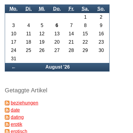
Mo.
Di.
Mi.
Do.
Fr.
Sa.
So.
1
2
3
4
5
6
7
8
9
10
11
12
13
14
15
16
17
18
19
20
21
22
23
24
25
26
27
28
29
30
31
Zurück
←
August '26
Getaggte Artikel
beziehungen
date
dating
erotik
erotisch