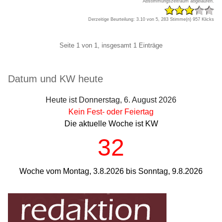
Abstimmungszeitraum abgelaufen.
Derzeitige Beurteilung: 3.10 von 5, 283 Stimme(n)
957 Klicks
Pagination
Seite 1 von 1, insgesamt 1 Einträge
Seitenleiste
Datum und KW heute
Heute ist Donnerstag, 6. August 2026
Kein Fest- oder Feiertag
Die aktuelle Woche ist KW
32
Woche vom Montag, 3.8.2026 bis Sonntag, 9.8.2026