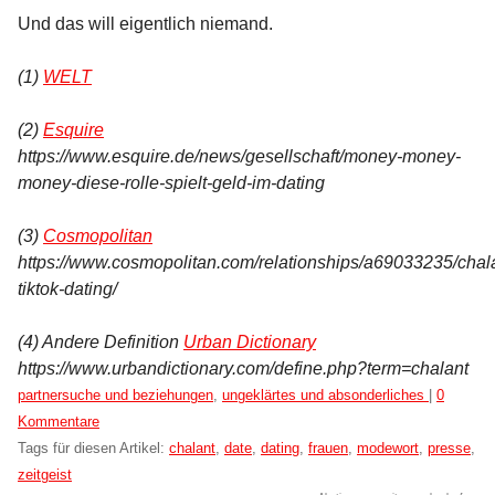
Und das will eigentlich niemand.
(1)
WELT
(2)
Esquire
https://www.esquire.de/news/gesellschaft/money-money-
money-diese-rolle-spielt-geld-im-dating
(3)
Cosmopolitan
https://www.cosmopolitan.com/relationships/a69033235/chal
tiktok-dating/
(4) Andere Definition
Urban Dictionary
https://www.urbandictionary.com/define.php?term=chalant
Kategorien:
partnersuche und beziehungen
,
ungeklärtes und absonderliches
|
0
Kommentare
Tags für diesen Artikel:
chalant
,
date
,
dating
,
frauen
,
modewort
,
presse
,
zeitgeist