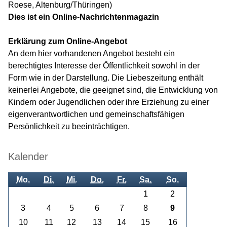
Roese, Altenburg/Thüringen)
Dies ist ein Online-Nachrichtenmagazin
Erklärung zum Online-Angebot
An dem hier vorhandenen Angebot besteht ein
berechtigtes Interesse der Öffentlichkeit sowohl in der
Form wie in der Darstellung. Die Liebeszeitung enthält
keinerlei Angebote, die geeignet sind, die Entwicklung von
Kindern oder Jugendlichen oder ihre Erziehung zu einer
eigenverantwortlichen und gemeinschaftsfähigen
Persönlichkeit zu beeinträchtigen.
Kalender
Mo.
Di.
Mi.
Do.
Fr.
Sa.
So.
1
2
3
4
5
6
7
8
9
10
11
12
13
14
15
16