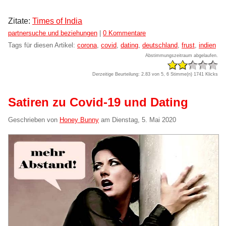
Zitate:
Times of India
Kategorien:
partnersuche und beziehungen
|
0 Kommentare
Tags für diesen Artikel:
corona
,
covid
,
dating
,
deutschland
,
frust
,
indien
Abstimmungszeitraum abgelaufen.
Derzeitige Beurteilung: 2.83 von 5, 6 Stimme(n)
1741 Klicks
Satiren zu Covid-19 und Dating
Geschrieben von
Honey Bunny
am
Dienstag, 5. Mai 2020