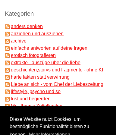
Kategorien
anders denken
anziehen und ausziehen
archive
einfache antworten auf deine fragen
erotisch fotografieren
extrakte - auszüge über die liebe
geschichten,storys und fragmente - ohne KI
harte fakten statt verwirrung
Liebe an sich - vom Chef der Liebeszeitung
lifestyle, psycho und so
lust und begierden
Mr. Ubomis Zettelkasten
partnersuche und beziehungen
Diese Website nutzt Cookies, um
ungeklärtes und absonderliches
bestmögliche Funktionalität bieten zu
unser liebesrat
können.
Mehr Informationen
Wissenschaft im Zwielicht