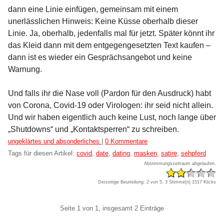
dann eine Linie einfügen, gemeinsam mit einem
unerlässlichen Hinweis: Keine Küsse oberhalb dieser
Linie. Ja, oberhalb, jedenfalls mal für jetzt. Später könnt ihr
das Kleid dann mit dem entgegengesetzten Text kaufen –
dann ist es wieder ein Gesprächsangebot und keine
Warnung.
Und falls ihr die Nase voll (Pardon für den Ausdruck) habt
von Corona, Covid-19 oder Virologen: ihr seid nicht allein.
Und wir haben eigentlich auch keine Lust, noch lange über
„Shutdowns“ und „Kontaktsperren“ zu schreiben.
Kategorien:
ungeklärtes und absonderliches
|
0 Kommentare
Tags für diesen Artikel:
covid
,
date
,
dating
,
masken
,
satire
,
sehpferd
Abstimmungszeitraum abgelaufen.
Derzeitige Beurteilung: 2 von 5, 3 Stimme(n)
1517 Klicks
Pagination
Seite 1 von 1, insgesamt 2 Einträge