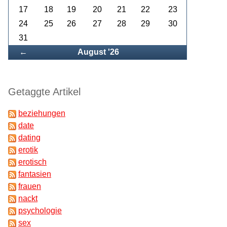
17
18
19
20
21
22
23
24
25
26
27
28
29
30
31
Zurück
←
August '26
Getaggte Artikel
beziehungen
date
dating
erotik
erotisch
fantasien
frauen
nackt
psychologie
sex