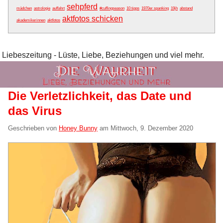
sehpferd
mädchen
astrologie
auffahrt
#cuffingseason
10 tipps
1970er spanking
19jh
abstand
aktfotos schicken
akademikerinnen
aktfotos
Liebeszeitung - Lüste, Liebe, Beziehungen und viel mehr.
Die Verletzlichkeit, das Date und
das Virus
Geschrieben von
Honey Bunny
am
Mittwoch, 9. Dezember 2020