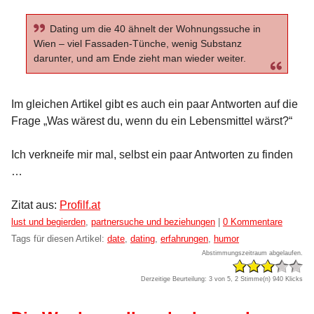
Dating um die 40 ähnelt der Wohnungssuche in
Wien – viel Fassaden-Tünche, wenig Substanz
darunter, und am Ende zieht man wieder weiter.
Im gleichen Artikel gibt es auch ein paar Antworten auf die
Frage „Was wärest du, wenn du ein Lebensmittel wärst?“
Ich verkneife mir mal, selbst ein paar Antworten zu finden
…
Zitat aus:
Profilf.at
Kategorien:
lust und begierden
,
partnersuche und beziehungen
|
0 Kommentare
Tags für diesen Artikel:
date
,
dating
,
erfahrungen
,
humor
Abstimmungszeitraum abgelaufen.
Derzeitige Beurteilung: 3 von 5, 2 Stimme(n)
940 Klicks