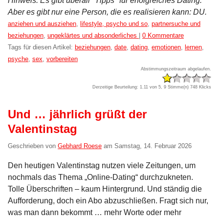
Hinweis: Es gibt überall "Tipps" für erfolgreiches Dating.
Aber es gibt nur eine Person, die es realisieren kann: DU.
Kategorien:
anziehen und ausziehen
,
lifestyle, psycho und so
,
partnersuche und
beziehungen
,
ungeklärtes und absonderliches
|
0 Kommentare
Tags für diesen Artikel:
beziehungen
,
date
,
dating
,
emotionen
,
lernen
,
psyche
,
sex
,
vorbereiten
Abstimmungszeitraum abgelaufen.
Derzeitige Beurteilung: 1.11 von 5, 9 Stimme(n)
748 Klicks
Und … jährlich grüßt der
Valentinstag
Geschrieben von
Gebhard Roese
am
Samstag, 14. Februar 2026
Den heutigen Valentinstag nutzen viele Zeitungen, um
nochmals das Thema „Online-Dating“ durchzukneten.
Tolle Überschriften – kaum Hintergrund. Und ständig die
Aufforderung, doch ein Abo abzuschließen. Fragt sich nur,
was man dann bekommt … mehr Worte oder mehr