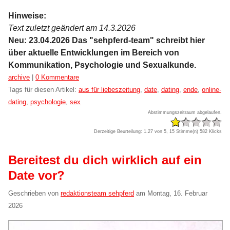
Hinweise:
Text zuletzt geändert am 14.3.2026
Neu: 23.04.2026 Das "sehpferd-team" schreibt hier
über aktuelle Entwicklungen im Bereich von
Kommunikation, Psychologie und Sexualkunde.
Kategorien:
archive
|
0 Kommentare
Tags für diesen Artikel:
aus für liebeszeitung
,
date
,
dating
,
ende
,
online-
dating
,
psychologie
,
sex
Abstimmungszeitraum abgelaufen.
Derzeitige Beurteilung: 1.27 von 5, 15 Stimme(n)
582 Klicks
Bereitest du dich wirklich auf ein
Date vor?
Geschrieben von
redaktionsteam sehpferd
am
Montag, 16. Februar
2026