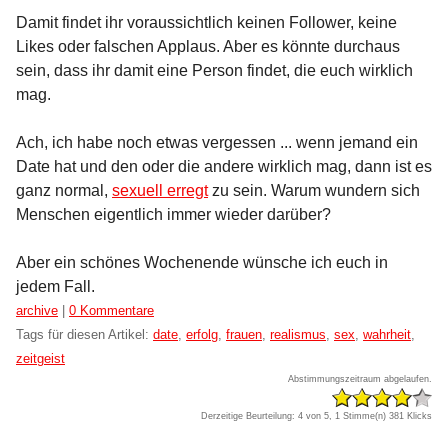
Damit findet ihr voraussichtlich keinen Follower, keine
Likes oder falschen Applaus. Aber es könnte durchaus
sein, dass ihr damit eine Person findet, die euch wirklich
mag.
Ach, ich habe noch etwas vergessen ... wenn jemand ein
Date hat und den oder die andere wirklich mag, dann ist es
ganz normal,
sexuell erregt
zu sein. Warum wundern sich
Menschen eigentlich immer wieder darüber?
Aber ein schönes Wochenende wünsche ich euch in
jedem Fall.
Kategorien:
archive
|
0 Kommentare
Tags für diesen Artikel:
date
,
erfolg
,
frauen
,
realismus
,
sex
,
wahrheit
,
zeitgeist
Abstimmungszeitraum abgelaufen.
Derzeitige Beurteilung: 4 von 5, 1 Stimme(n)
381 Klicks