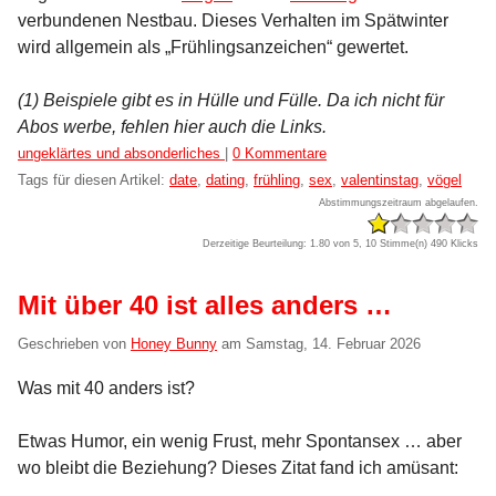
verbundenen Nestbau. Dieses Verhalten im Spätwinter
wird allgemein als „Frühlingsanzeichen“ gewertet.
(1) Beispiele gibt es in Hülle und Fülle. Da ich nicht für
Abos werbe, fehlen hier auch die Links.
Kategorien:
ungeklärtes und absonderliches
|
0 Kommentare
Tags für diesen Artikel:
date
,
dating
,
frühling
,
sex
,
valentinstag
,
vögel
Abstimmungszeitraum abgelaufen.
Derzeitige Beurteilung: 1.80 von 5, 10 Stimme(n)
490 Klicks
Mit über 40 ist alles anders …
Geschrieben von
Honey Bunny
am
Samstag, 14. Februar 2026
Was mit 40 anders ist?
Etwas Humor, ein wenig Frust, mehr Spontansex … aber
wo bleibt die Beziehung? Dieses Zitat fand ich amüsant: