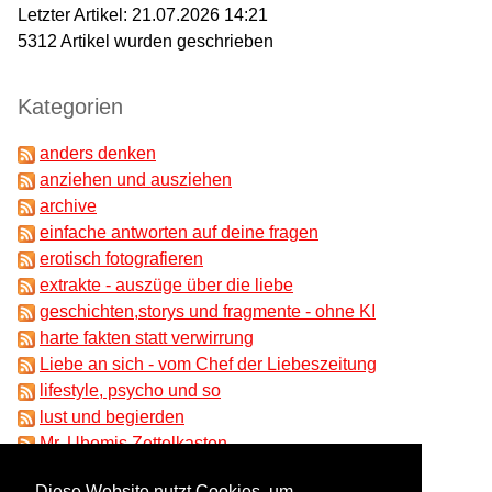
Letzter Artikel:
21.07.2026 14:21
5312
Artikel wurden geschrieben
Kategorien
anders denken
anziehen und ausziehen
archive
einfache antworten auf deine fragen
erotisch fotografieren
extrakte - auszüge über die liebe
geschichten,storys und fragmente - ohne KI
harte fakten statt verwirrung
Liebe an sich - vom Chef der Liebeszeitung
lifestyle, psycho und so
lust und begierden
Mr. Ubomis Zettelkasten
partnersuche und beziehungen
Diese Website nutzt Cookies, um