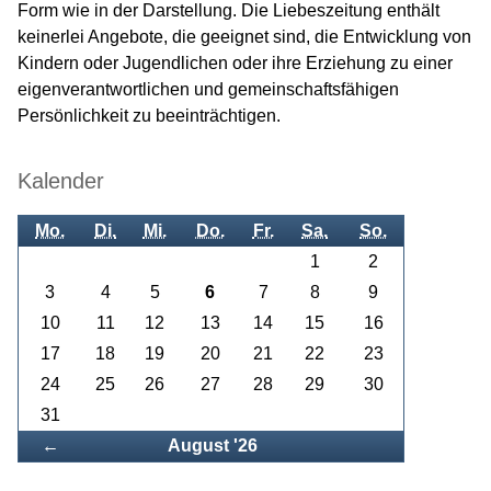
Form wie in der Darstellung. Die Liebeszeitung enthält
keinerlei Angebote, die geeignet sind, die Entwicklung von
Kindern oder Jugendlichen oder ihre Erziehung zu einer
eigenverantwortlichen und gemeinschaftsfähigen
Persönlichkeit zu beeinträchtigen.
Kalender
Mo.
Di.
Mi.
Do.
Fr.
Sa.
So.
1
2
3
4
5
6
7
8
9
10
11
12
13
14
15
16
17
18
19
20
21
22
23
24
25
26
27
28
29
30
31
Zurück
←
August '26