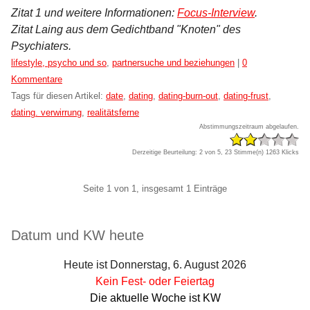
Zitat 1 und weitere Informationen:
Focus-Interview
.
Zitat Laing aus dem Gedichtband "Knoten" des
Psychiaters.
Kategorien:
lifestyle, psycho und so
,
partnersuche und beziehungen
|
0
Kommentare
Tags für diesen Artikel:
date
,
dating
,
dating-burn-out
,
dating-frust
,
dating. verwirrung
,
realitätsferne
Abstimmungszeitraum abgelaufen.
Derzeitige Beurteilung: 2 von 5, 23 Stimme(n)
1263 Klicks
Pagination
Seite 1 von 1, insgesamt 1 Einträge
Seitenleiste
Datum und KW heute
Heute ist Donnerstag, 6. August 2026
Kein Fest- oder Feiertag
Die aktuelle Woche ist KW