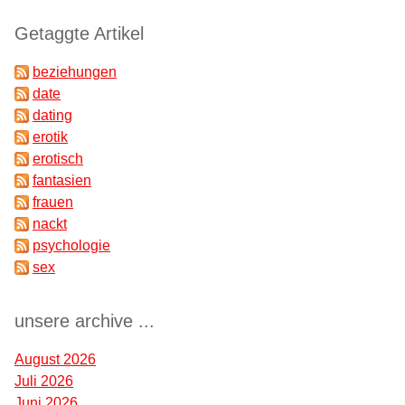
Getaggte Artikel
beziehungen
date
dating
erotik
erotisch
fantasien
frauen
nackt
psychologie
sex
unsere archive ...
August 2026
Juli 2026
Juni 2026