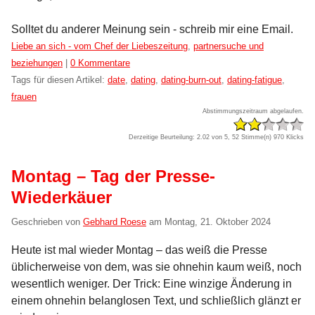
Solltet du anderer Meinung sein - schreib mir eine Email.
Kategorien:
Liebe an sich - vom Chef der Liebeszeitung
,
partnersuche und
beziehungen
|
0 Kommentare
Tags für diesen Artikel:
date
,
dating
,
dating-burn-out
,
dating-fatigue
,
frauen
Abstimmungszeitraum abgelaufen.
Derzeitige Beurteilung: 2.02 von 5, 52 Stimme(n)
970 Klicks
Montag – Tag der Presse-
Wiederkäuer
Geschrieben von
Gebhard Roese
am
Montag, 21. Oktober 2024
Heute ist mal wieder Montag – das weiß die Presse
üblicherweise von dem, was sie ohnehin kaum weiß, noch
wesentlich weniger. Der Trick: Eine winzige Änderung in
einem ohnehin belanglosen Text, und schließlich glänzt er