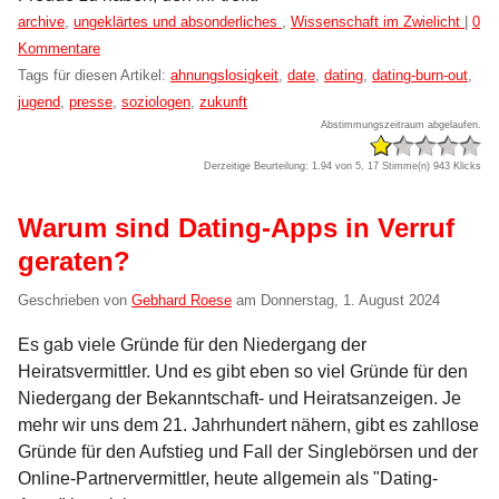
Kategorien:
archive
,
ungeklärtes und absonderliches
,
Wissenschaft im Zwielicht
|
0
Kommentare
Tags für diesen Artikel:
ahnungslosigkeit
,
date
,
dating
,
dating-burn-out
,
jugend
,
presse
,
soziologen
,
zukunft
Abstimmungszeitraum abgelaufen.
Derzeitige Beurteilung: 1.94 von 5, 17 Stimme(n)
943 Klicks
Warum sind Dating-Apps in Verruf
geraten?
Geschrieben von
Gebhard Roese
am
Donnerstag, 1. August 2024
Es gab viele Gründe für den Niedergang der
Heiratsvermittler. Und es gibt eben so viel Gründe für den
Niedergang der Bekanntschaft- und Heiratsanzeigen. Je
mehr wir uns dem 21. Jahrhundert nähern, gibt es zahllose
Gründe für den Aufstieg und Fall der Singlebörsen und der
Online-Partnervermittler, heute allgemein als "Dating-