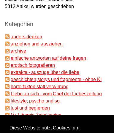
5312
Artikel wurden geschrieben
Kategorien
anders denken
anziehen und ausziehen
archive
einfache antworten auf deine fragen
erotisch fotografieren
extrakte - auszüge über die liebe
geschichten,storys und fragmente - ohne KI
harte fakten statt verwirrung
Liebe an sich - vom Chef der Liebeszeitung
lifestyle, psycho und so
lust und begierden
Mr. Ubomis Zettelkasten
partnersuche und beziehungen
Diese Website nutzt Cookies, um
ungeklärtes und absonderliches