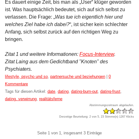
Es dauert einige Zeit, bis man als „User“ klüger geworden
ist. Was hauptsächlich bedeutet, sich auf sich selbst zu
verlassen. Die Frage: „
Was tue ich eigentlich hier und
welches Ziel habe ich dabei?
“, ist sicher kein schlechter
Anfang, sich selbst zurück auf den richtigen Weg zu
bringen.
Zitat 1 und weitere Informationen:
Focus-Interview
.
Zitat Laing aus dem Gedichtband "Knoten" des
Psychiaters.
Kategorien:
lifestyle, psycho und so
,
partnersuche und beziehungen
|
0
Kommentare
Tags für diesen Artikel:
date
,
dating
,
dating-burn-out
,
dating-frust
,
dating. verwirrung
,
realitätsferne
Abstimmungszeitraum abgelaufen.
Derzeitige Beurteilung: 2 von 5, 23 Stimme(n)
1267 Klicks
Pagination
Seite 1 von 1, insgesamt 3 Einträge