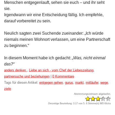
Menschen entgegenlauft, sehen sie euch – und ihr seht
sie.
Irgendwann wir eine Entscheidung fällig. Ich empfehle,
darauf vorbereitet zu sein.
Neulich sagten zwei Suchende zueinander: „Ich würde
niemals meinen Wohnort verlassen, um eine Partnerschaft
zu beginnen.“
In diesem Moment habe ich gedacht:
„Was, nicht einmal
das?“
Kategorien:
anders denken
,
Liebe an sich - vom Chef der Liebeszeitung
,
partnersuche und beziehungen
|
0 Kommentare
Tags für diesen Artikel:
entgegen gehen
,
gurus
,
markt
,
mitläufer
,
wege
,
ziele
Abstimmungszeitraum abgelaufen.
Derzeitige Beurteilung: 3.17 von 5, 6 Stimme(n)
965 Klicks