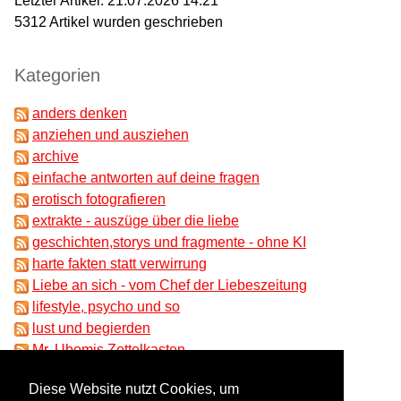
Letzter Artikel:
21.07.2026 14:21
5312
Artikel wurden geschrieben
Kategorien
anders denken
anziehen und ausziehen
archive
einfache antworten auf deine fragen
erotisch fotografieren
extrakte - auszüge über die liebe
geschichten,storys und fragmente - ohne KI
harte fakten statt verwirrung
Liebe an sich - vom Chef der Liebeszeitung
lifestyle, psycho und so
lust und begierden
Mr. Ubomis Zettelkasten
partnersuche und beziehungen
Diese Website nutzt Cookies, um
ungeklärtes und absonderliches