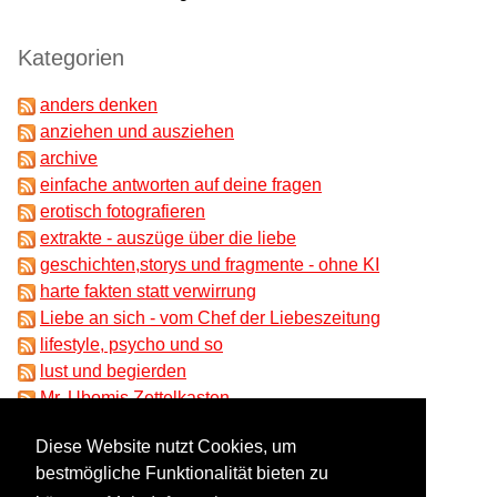
Kategorien
anders denken
anziehen und ausziehen
archive
einfache antworten auf deine fragen
erotisch fotografieren
extrakte - auszüge über die liebe
geschichten,storys und fragmente - ohne KI
harte fakten statt verwirrung
Liebe an sich - vom Chef der Liebeszeitung
lifestyle, psycho und so
lust und begierden
Mr. Ubomis Zettelkasten
partnersuche und beziehungen
Diese Website nutzt Cookies, um
ungeklärtes und absonderliches
bestmögliche Funktionalität bieten zu
unser liebesrat