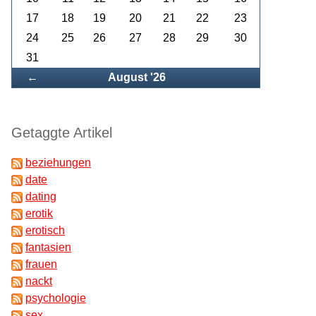
17
18
19
20
21
22
23
24
25
26
27
28
29
30
31
Zurück
←
August '26
Getaggte Artikel
beziehungen
date
dating
erotik
erotisch
fantasien
frauen
nackt
psychologie
sex