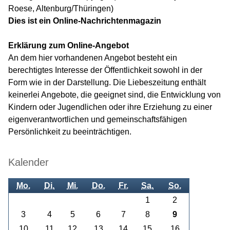
Roese, Altenburg/Thüringen)
Dies ist ein Online-Nachrichtenmagazin
Erklärung zum Online-Angebot
An dem hier vorhandenen Angebot besteht ein
berechtigtes Interesse der Öffentlichkeit sowohl in der
Form wie in der Darstellung. Die Liebeszeitung enthält
keinerlei Angebote, die geeignet sind, die Entwicklung von
Kindern oder Jugendlichen oder ihre Erziehung zu einer
eigenverantwortlichen und gemeinschaftsfähigen
Persönlichkeit zu beeinträchtigen.
Kalender
Mo.
Di.
Mi.
Do.
Fr.
Sa.
So.
1
2
3
4
5
6
7
8
9
10
11
12
13
14
15
16