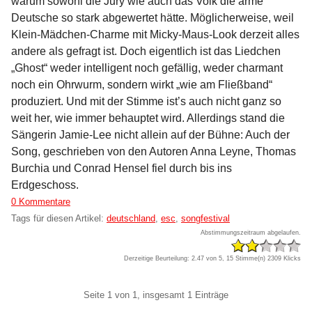
warum sowohl die Jury wie auch das Volk die arme
Deutsche so stark abgewertet hätte. Möglicherweise, weil
Klein-Mädchen-Charme mit Micky-Maus-Look derzeit alles
andere als gefragt ist. Doch eigentlich ist das Liedchen
„Ghost“ weder intelligent noch gefällig, weder charmant
noch ein Ohrwurm, sondern wirkt „wie am Fließband“
produziert. Und mit der Stimme ist’s auch nicht ganz so
weit her, wie immer behauptet wird. Allerdings stand die
Sängerin Jamie-Lee nicht allein auf der Bühne: Auch der
Song, geschrieben von den Autoren Anna Leyne, Thomas
Burchia und Conrad Hensel fiel durch bis ins
Erdgeschoss.
0 Kommentare
Tags für diesen Artikel:
deutschland
,
esc
,
songfestival
Abstimmungszeitraum abgelaufen.
Derzeitige Beurteilung: 2.47 von 5, 15 Stimme(n)
2309 Klicks
Pagination
Seite 1 von 1, insgesamt 1 Einträge