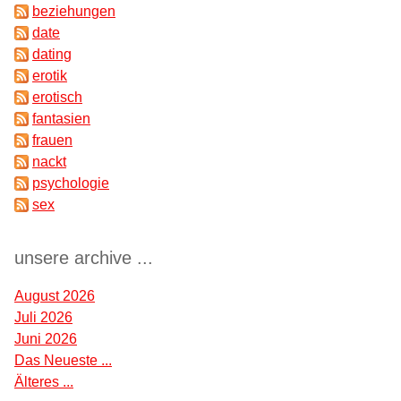
beziehungen
date
dating
erotik
erotisch
fantasien
frauen
nackt
psychologie
sex
unsere archive ...
August 2026
Juli 2026
Juni 2026
Das Neueste ...
Älteres ...