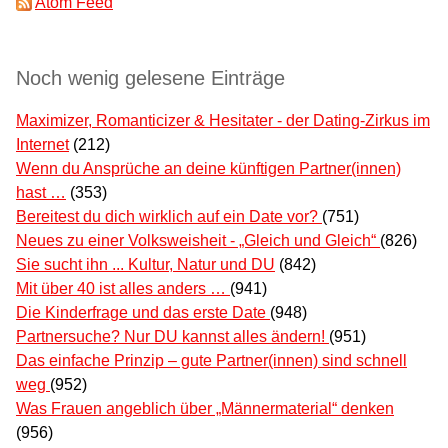
Atom Feed
Noch wenig gelesene Einträge
Maximizer, Romanticizer & Hesitater - der Dating-Zirkus im
Internet
(212)
Wenn du Ansprüche an deine künftigen Partner(innen)
hast …
(353)
Bereitest du dich wirklich auf ein Date vor?
(751)
Neues zu einer Volksweisheit - „Gleich und Gleich“
(826)
Sie sucht ihn ... Kultur, Natur und DU
(842)
Mit über 40 ist alles anders …
(941)
Die Kinderfrage und das erste Date
(948)
Partnersuche? Nur DU kannst alles ändern!
(951)
Das einfache Prinzip – gute Partner(innen) sind schnell
weg
(952)
Was Frauen angeblich über „Männermaterial“ denken
(956)