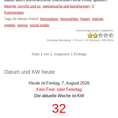
Kategorien:
lifestyle, psycho und so
,
partnersuche und beziehungen
|
0
Kommentare
Tags für diesen Artikel:
femosphere
,
femosphäre
,
frauen
,
internet
,
medien
,
presse
,
social media
Abstimmungszeitraum abgelaufen.
Derzeitige Beurteilung: 2.54 von 5, 24 Stimme(n)
1360 Klicks
Pagination
Seite 1 von 1, insgesamt 1 Einträge
Seitenleiste
Datum und KW heute
Heute ist Freitag, 7. August 2026
Kein Fest- oder Feiertag
Die aktuelle Woche ist KW
32