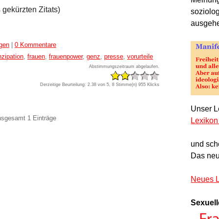
gekürzten Zitats)
soziolo
ausgeh
ngen
|
0 Kommentare
zipation
,
frauen
,
frauenpower
,
genz
,
presse
,
vorurteile
Abstimmungszeitraum abgelaufen.
Derzeitige Beurteilung: 2.38 von 5, 8 Stimme(n)
955 Klicks
Unser Le
insgesamt 1 Einträge
Lexikon
und sch
Das neu
Neues L
Sexuell