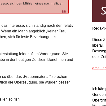
resse, sich den Mühlen eines nachhaltigen
das Interesse, sich ständig nach den relativ
Redakti
. Wenn ein Mann angeblich „keiner Frau
ben, sich für feste Beziehungen zu
Diese Z
liberal.
Deswegen
erstattung leider oft im Vordergrund. Sie
oder Ze
abe in der heutigen Zeit kein Benehmen und
email a
 so über das „Frauenmaterial“ sprechen
ich die Überzeugung, sie würden besser
Ich käm
Gendern
llen sollten.
Übergrif
Meinung