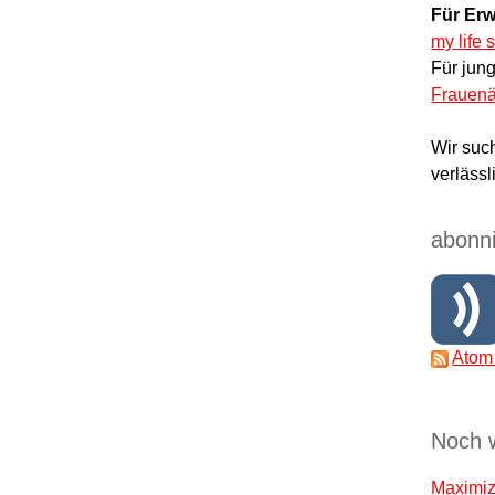
Für Erw
my life 
Für jun
Frauenä
Wir suc
verlässl
abonni
Atom
Noch 
Maximize