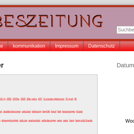
te
kommunikation
Impressum
Datenschutz
Seitenle
er
Datum
19. jh
1952
1970er
2025
20er jahre
24/7
3-monats-phänomen
37 grad
40
ert
akademikerinnen
anlocken
befreiung
begriffe
beruf
bett
bewertungen
brüste
Woc
g
ahnungslosigkeit
aids tag
analverkehr
anforderungen
apps
autor
bang
bang with friends