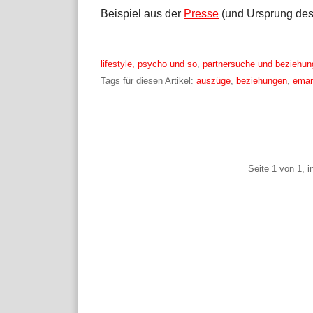
Beispiel aus der
Presse
(und Ursprung des 
Kategorien:
lifestyle, psycho und so
,
partnersuche und beziehu
Tags für diesen Artikel:
auszüge
,
beziehungen
,
eman
Pagination
Seite 1 von 1, 