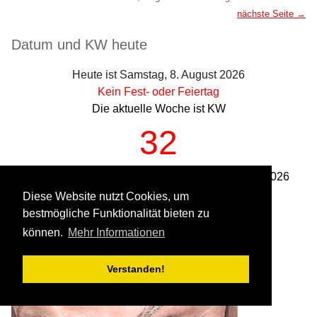
nächste Seite →
Seitenleiste
Datum und KW heute
Heute ist Samstag, 8. August 2026
Kein Fest- oder Feiertag
Die aktuelle Woche ist KW
32
Woche vom Montag, 3.8.2026 bis Sonntag, 9.8.2026
Diese Website nutzt Cookies, um
bestmögliche Funktionalität bieten zu
können.
Mehr Informationen
Verstanden!