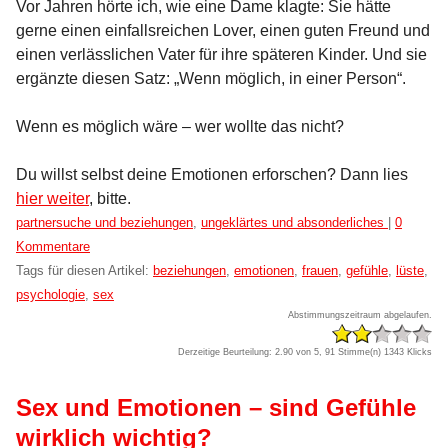
Vor Jahren hörte ich, wie eine Dame klagte: Sie hätte
gerne einen einfallsreichen Lover, einen guten Freund und
einen verlässlichen Vater für ihre späteren Kinder. Und sie
ergänzte diesen Satz: „Wenn möglich, in einer Person“.
Wenn es möglich wäre – wer wollte das nicht?
Du willst selbst deine Emotionen erforschen? Dann lies
hier weiter
, bitte.
Kategorien:
partnersuche und beziehungen
,
ungeklärtes und absonderliches
|
0
Kommentare
Tags für diesen Artikel:
beziehungen
,
emotionen
,
frauen
,
gefühle
,
lüste
,
psychologie
,
sex
Abstimmungszeitraum abgelaufen.
Derzeitige Beurteilung: 2.90 von 5, 91 Stimme(n)
1343 Klicks
Sex und Emotionen – sind Gefühle
wirklich wichtig?