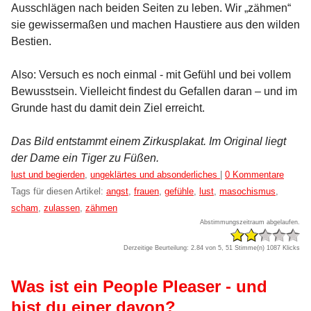
Ausschlägen nach beiden Seiten zu leben. Wir „zähmen“
sie gewissermaßen und machen Haustiere aus den wilden
Bestien.
Also: Versuch es noch einmal - mit Gefühl und bei vollem
Bewusstsein. Vielleicht findest du Gefallen daran – und im
Grunde hast du damit dein Ziel erreicht.
Das Bild entstammt einem Zirkusplakat. Im Original liegt
der Dame ein Tiger zu Füßen.
Kategorien:
lust und begierden
,
ungeklärtes und absonderliches
|
0 Kommentare
Tags für diesen Artikel:
angst
,
frauen
,
gefühle
,
lust
,
masochismus
,
scham
,
zulassen
,
zähmen
Abstimmungszeitraum abgelaufen.
Derzeitige Beurteilung: 2.84 von 5, 51 Stimme(n)
1087 Klicks
Was ist ein People Pleaser - und
bist du einer davon?