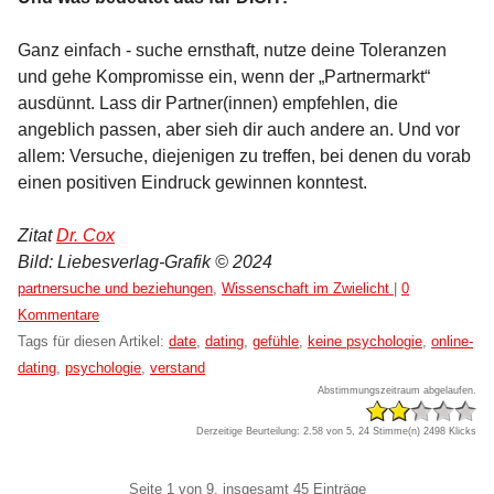
Ganz einfach - suche ernsthaft, nutze deine Toleranzen
und gehe Kompromisse ein, wenn der „Partnermarkt“
ausdünnt. Lass dir Partner(innen) empfehlen, die
angeblich passen, aber sieh dir auch andere an. Und vor
allem: Versuche, diejenigen zu treffen, bei denen du vorab
einen positiven Eindruck gewinnen konntest.
Zitat
Dr. Cox
Bild: Liebesverlag-Grafik © 2024
Kategorien:
partnersuche und beziehungen
,
Wissenschaft im Zwielicht
|
0
Kommentare
Tags für diesen Artikel:
date
,
dating
,
gefühle
,
keine psychologie
,
online-
dating
,
psychologie
,
verstand
Abstimmungszeitraum abgelaufen.
Derzeitige Beurteilung: 2.58 von 5, 24 Stimme(n)
2498 Klicks
Pagination
Seite 1 von 9, insgesamt 45 Einträge