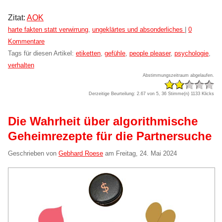
Zitat:
AOK
Kategorien:
harte fakten statt verwirrung
,
ungeklärtes und absonderliches
|
0
Kommentare
Tags für diesen Artikel:
etiketten
,
gefühle
,
people pleaser
,
psychologie
,
verhalten
Abstimmungszeitraum abgelaufen.
Derzeitige Beurteilung: 2.67 von 5, 36 Stimme(n)
1133 Klicks
Die Wahrheit über algorithmische
Geheimrezepte für die Partnersuche
Geschrieben von
Gebhard Roese
am
Freitag, 24. Mai 2024