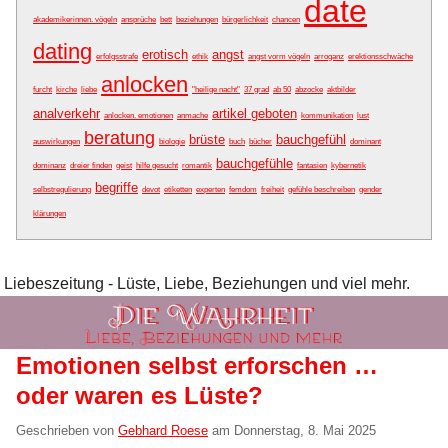
date
akademikerinnen. vögeln
ansprüche
bett
beziehungen
bürgerlichkeit
chancen
dating
erotisch
angst
erfolgsstrafe
ethik
angst vorm vögeln
arroganz
erektionsschwäche
anlocken
furcht
kirche
liebe
"heilige nacht"
37 grad
ab 50
abzocke
aktbilder
analverkehr
artikel geboten
anlocken. emotionen
anmache
kommunikation
lust
beratung
brüste
bauchgefühl
auswirkungen
biologie
buch
bücher
dominant
bauchgefühle
dominanz
dreier finden
geist
hilfe gesucht
romantik
fantasien
kybernetik
begriffe
selbstregulierung
devot
etiketten
experten
femdom
freiheit
gefühle beschreiben
gender
klärungen
Liebeszeitung - Lüste, Liebe, Beziehungen und viel mehr.
Emotionen selbst erforschen …
oder waren es Lüste?
Geschrieben von
Gebhard Roese
am
Donnerstag, 8. Mai 2025