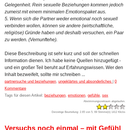
Gelegenheit. Rein sexuelle Beziehungen kommen jedoch
zumeist mit einem minimalen Emotionspaket aus.
5. Wenn sich die Partner weder emotional noch sexuell
verbinden wollen, können sie andere (wirtschaftliche,
religiöse) Gründe haben und deshalb versuchen, ein Paar
zu werden. (Vernunftehe).
Diese Beschreibung ist sehr kurz und soll der schnellen
Information dienen. Ich habe keine Quellen hinzugefügt -
und ein großer Teil beruht auf Erfahrungswissen. Wer den
Inhalt bezweifelt, sollte mir schreiben ...
Kategorien:
partnersuche und beziehungen
,
ungeklärtes und absonderliches
|
0
Kommentare
Tags für diesen Artikel:
beziehungen
,
emotionen
,
gefühle
,
sex
Abstimmungszeitraum abgelaufen.
Derzeitige Beurteilung: 2.65 von 5, 69 Stimme(n)
1412 Klicks
Versuchs noch einmal – mit Gefühl