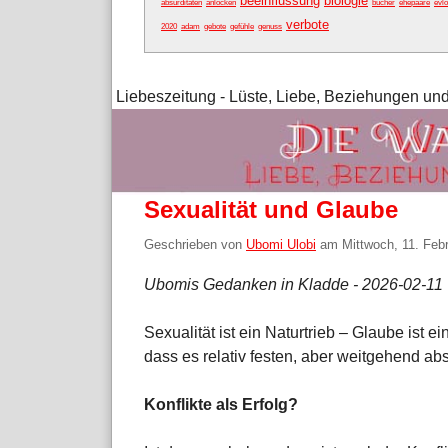
beeinflussung
biologie
absurditäten
anlocken
bücher
ehepaare
evlo
verbote
2020
adam
gebote
gefühle
genuss
Liebeszeitung - Lüste, Liebe, Beziehungen und
Sexualität und Glaube
Geschrieben von
Ubomi Ulobi
am
Mittwoch, 11. Feb
Ubomis Gedanken in Kladde - 2026-02-11
Sexualität ist ein Naturtrieb – Glaube ist e
dass es relativ festen, aber weitgehend abs
Konflikte als Erfolg?