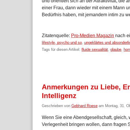
und orientiert sich an der Attraktivität, die
einer Frau, dann wieder mit einem Mann un
Bedürfnis haben, mit jemandem intim zu w
Zitatenquelle:
Pro-Medien Magazin
nach ei
Kategorien:
lifestyle, psycho und so
,
ungeklärtes und absonderl
Tags für diesen Artikel:
fluide sexualität
,
glaube
,
hom
Anmerkungen zu Liebe, Em
Intelligenz
Geschrieben von
Gebhard Roese
am
Montag, 31. O
Wenn Sie eine Abendgesellschaft, gleich, w
Verlegenheit bringen wollen, dann fragen 