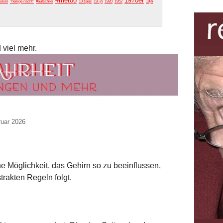
#metoo
1970er
ution
"heilige nacht"
#aufschrei
10 tipps
19. jh
1920
1952
19jh
 viel mehr.
ruar 2026
ine Möglichkeit, das Gehirn so zu beeinflussen,
trakten Regeln folgt.