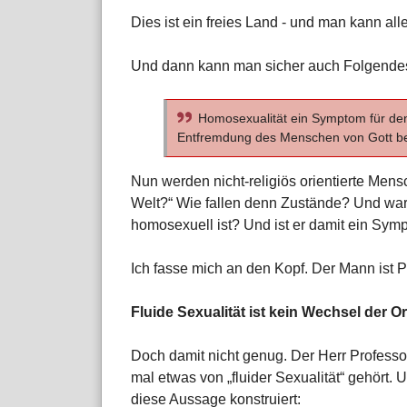
Dies ist ein freies Land - und man kann al
Und dann kann man sicher auch Folgendes 
Homosexualität ein Symptom für den
Entfremdung des Menschen von Gott be
Nun werden nicht-religiös orientierte Men
Welt?“ Wie fallen denn Zustände? Und waru
homosexuell ist? Und ist er damit ein Sym
Ich fasse mich an den Kopf. Der Mann ist Pr
Fluide Sexualität ist kein Wechsel der O
Doch damit nicht genug. Der Herr Professo
mal etwas von „fluider Sexualität“ gehört
diese Aussage konstruiert: