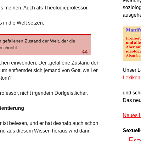
soziolo
les meinen. Auch als Theologieprofessor.
ausgeh
in die Welt setzen:
 gefallenen Zustand der Welt, der die
schreibt.
schen einwenden: Der „gefallene Zustand der
Unser Le
m entfremdet sich jemand von Gott, weil er
Lexikon
ptom?
und sch
ofessor, nicht irgendein Dorfgeistlicher.
Das neu
rientierung
Neues L
r ist belesen, und er hat deshalb auch schon
Sexuell
. Und aus diesem Wissen heraus wird dann