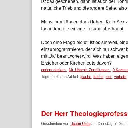
Ist das geschehen, dann ist auch der Konfli
natürliche Trieb und die andere Seite, also
Menschen können damit leben. Kein Sex zu
für andere die einzige Lösung überhaupt.
Doch eine Frage bleibt: Ist es sinnvoll, ei
einzuprogrammieren, der sich nur schwer b
mit „Ja“ beantwortet wird: Was haben eigent
Erzieher oder Kirchenleute davon?
Kategorien:
anders denken
,
Mr. Ubomis Zettelkasten
|
0 Komme
Tags für diesen Artikel:
glaube
,
kirche
,
sex
,
verbote
Der Herr Theologieprofess
Geschrieben von
Ubomi Ulobi
am
Dienstag, 7. Sep