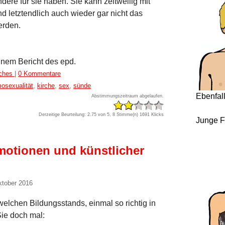
 andere für sie haben. Sie kann zeitweilig mit
d letztendlich auch wieder gar nicht das
erden.
nem Bericht des epd.
iches
|
0 Kommentare
osexualität
,
kirche
,
sex
,
sünde
Ebenfal
Abstimmungszeitraum abgelaufen.
Derzeitige Beurteilung: 2.75 von 5, 8 Stimme(n)
1691 Klicks
Junge F
otionen und künstlicher
ktober 2016
elchen Bildungsstands, einmal so richtig in
Sie doch mal: