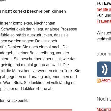
Für Erw
my life 
nicht korrekt beschreiben können
Für jun
Frauenä
in sehr komplexes, Nachrichten
Schwierigkeit darin liegt, analoge Prozesse
Wir suc
Gefühle so präzis auszudrücken, dass sie
verlässl
Ihnen werden sagen: Das ist doch
afür. Denken Sie noch einmal nach. Die
ndergebnis einer Beschreibung, von der
abonni
nieren. Sie beschreiben aber nicht, wie das
, geistig und mental genau auswirkt. Die
mit die Menschen, verwenden einen Trick: Sie
og abgegeben und analog aufgenommen und
Atom
s Wort. Bloß: Sie funktioniert vollständig nur
tischer und taktiler Ebene ab.
Noch 
den Knackpunkt:
Maximize