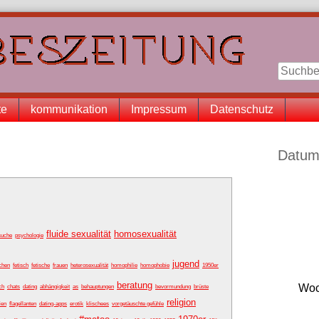
te
kommunikation
Impressum
Datenschutz
Seitenle
Datum
fluide sexualität
homosexualität
suche
psychologie
jugend
chen
fetisch
fetische
frauen
heterosexualität
homophilie
homophobie
1950er
beratung
Woc
ch
chats
dating
abhängigkeit
as
behauptungen
bevormundung
brüste
religion
ien
flagellanten
dating-apps
erotik
klischees
vorgetäuschte gefühle