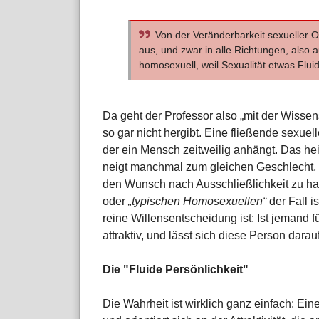
Von der Veränderbarkeit sexueller O
aus, und zwar in alle Richtungen, also 
homosexuell, weil Sexualität etwas Fluid
Da geht der Professor also „mit der Wissen
so gar nicht hergibt. Eine fließende sexuell
der ein Mensch zeitweilig anhängt. Das heißt
neigt manchmal zum gleichen Geschlecht,
den Wunsch nach Ausschließlichkeit zu ha
oder
„typischen Homosexuellen“
der Fall i
reine Willensentscheidung ist: Ist jemand fü
attraktiv, und lässt sich diese Person darauf
Die "Fluide Persönlichkeit"
Die Wahrheit ist wirklich ganz einfach: Eine