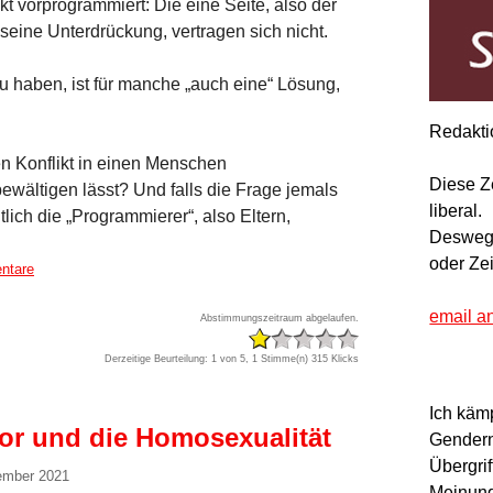
kt vorprogrammiert: Die eine Seite, also der
 seine Unterdrückung, vertragen sich nicht.
 haben, ist für manche „auch eine“ Lösung,
Redakti
nen Konflikt in einen Menschen
Diese Z
ewältigen lässt? Und falls die Frage jemals
liberal.
lich die „Programmierer“, also Eltern,
Deswegen
oder Ze
ntare
email a
Abstimmungszeitraum abgelaufen.
Derzeitige Beurteilung: 1 von 5, 1 Stimme(n)
315 Klicks
Ich käm
or und die Homosexualität
Gendern
Übergrif
tember 2021
Meinung