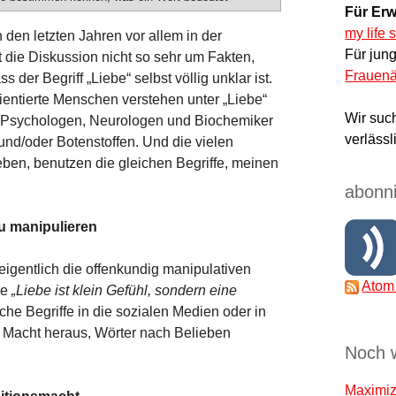
Für Erw
my life 
n den letzten Jahren vor allem in der
Für jun
ht die Diskussion nicht so sehr um Fakten,
Frauenä
der Begriff „Liebe“ selbst völlig unklar ist.
rientierte Menschen verstehen unter „Liebe“
Wir suc
Psychologen, Neurologen und Biochemiker
verlässl
und/oder Botenstoffen. Und die vielen
eben, benutzen die gleichen Begriffe, meinen
abonni
zu manipulieren
 eigentlich die offenkundig manipulativen
Atom
se
„Liebe ist klein Gefühl, sondern eine
lche Begriffe in die sozialen Medien oder in
e Macht heraus, Wörter nach Belieben
Noch 
Maximize