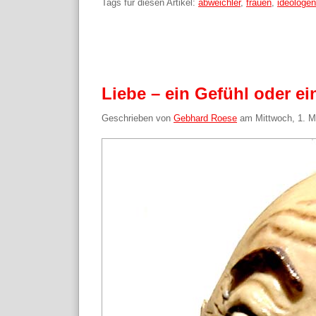
Tags für diesen Artikel:
abweichler
,
frauen
,
ideologen
Liebe – ein Gefühl oder e
Geschrieben von
Gebhard Roese
am
Mittwoch, 1. M