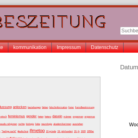
te
kommunikation
Impressum
Datenschutz
Seitenle
Datum
flussung
anlocken
beziehungen
fakten
falschinformation
freier
fremdbestimmung
feminismus
gender
dasein
rotisch
heten
hetero
männer
orgasmen
orgasmus
Woc
seudo-religionen
rechte
biologie
liebe
neurologie
akademikerinnen
ausziehen
#metoo
s
"heilige nacht"
#aufschrei
10 gründe
19. jahrhundert
19. jh
1920
1950er