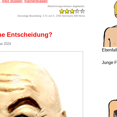
,
linke gruppen
,
männergruppen
Abstimmungszeitraum abgelaufen.
Derzeitige Beurteilung: 3.71 von 5, 2783 Stimme(n)
836 Klicks
ine Entscheidung?
ai 2024
Ebenfal
Junge F