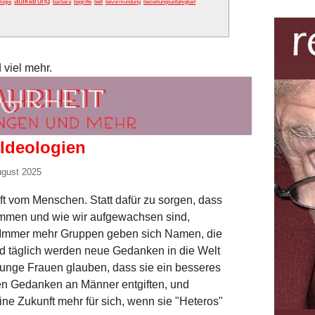
aufklärung
logie
barbara
begriffe
bett
bevormundung
beziehungsunfähigkeit
 viel mehr.
 Ideologien
ugust 2025
t vom Menschen. Statt dafür zu sorgen, dass
kommen und wie wir aufgewachsen sind,
 Immer mehr Gruppen geben sich Namen, die
Und täglich werden neue Gedanken in die Welt
 Junge Frauen glauben, dass sie ein besseres
en Gedanken an Männer entgiften, und
ne Zukunft mehr für sich, wenn sie "Heteros"