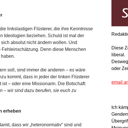
er
die linkslastigen Flüsterer, die ihre Kenntnisse
Redakti
n Ideologien beziehen. Schuld ist mal der
 sich absolut nicht ändern wollen. Und
Diese Z
gene Fehleinschätzung. Denn diese Menschen
liberal.
u haben.
Deswegen
oder Ze
rn soll, sind immer die anderen – es wäre
nzu kommt, dass in jeder der linken Flüsterer
email a
 ist – oder eine Missionarin. Die Botschaft:
en – wir sind dazu berufen, sie euch zu
Ich käm
en erheben
Gendern
Übergrif
amit, dass wir „heteronormativ“ sind und
Meinung