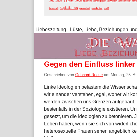
1970er
1952
1960er
1970er spanking
abhängigkeit
aktvisiten
analverkehr
astro
kapitalismus
bisexuell
patrarchat
querdenker
weiß
Liebeszeitung - Lüste, Liebe, Beziehungen und
Gegen den Einfluss linker
Geschrieben von
Gebhard Roese
am
Montag, 25. A
Linke Ideologien belastem die Wissenschaf
wir einander verstehen, egal, woher wir 
werden zwischen uns Grenzen aufgebaut.
bestenfalls in der Soziologie existieren. 
gesetzt, um die Ideologien zu betonieren.
Leben haben, wenn sie sich von widerlich
heterosexuelle Frauen sehen angeblich kei