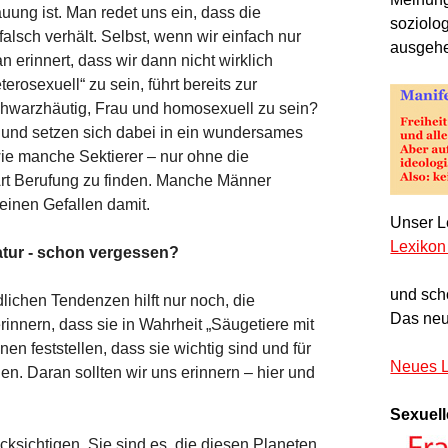
uung ist. Man redet uns ein, dass die
soziolo
 falsch verhält. Selbst, wenn wir einfach nur
ausgeh
n erinnert, dass wir dann nicht wirklich
rosexuell“ zu sein, führt bereits zur
chwarzhäutig, Frau und homosexuell zu sein?
“ und setzen sich dabei in ein wundersames
 wie manche Sektierer – nur ohne die
Art Berufung zu finden. Manche Männer
keinen Gefallen damit.
Unser Le
Lexikon
atur - schon vergessen?
und sch
ichen Tendenzen hilft nur noch, die
Das neu
nnern, dass sie in Wahrheit „Säugetiere mit
n feststellen, dass sie wichtig sind und für
Neues L
n. Daran sollten wir uns erinnern – hier und
Sexuell
cksichtigen. Sie sind es, die diesen Planeten