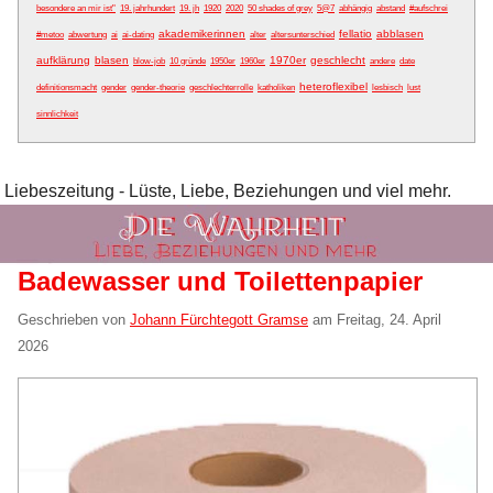
besondere an mir ist"
19. jahrhundert
19. jh
1920
2020
50 shades of grey
5@7
abhängig
abstand
#aufschrei
akademikerinnen
fellatio
abblasen
#metoo
abwertung
ai
ai-dating
alter
altersunterschied
aufklärung
blasen
1970er
geschlecht
blow-job
10 gründe
1950er
1960er
andere
date
heteroflexibel
definitionsmacht
gender
gender-theorie
geschlechterrolle
katholiken
lesbisch
lust
sinnlichkeit
Liebeszeitung - Lüste, Liebe, Beziehungen und viel mehr.
Badewasser und Toilettenpapier
Geschrieben von
Johann Fürchtegott Gramse
am
Freitag, 24. April
2026