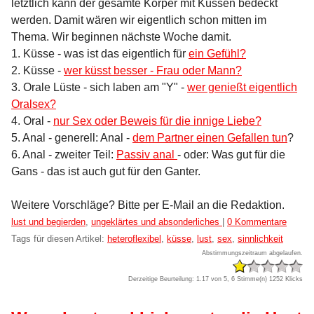
letztlich kann der gesamte Körper mit Küssen bedeckt
werden. Damit wären wir eigentlich schon mitten im
Thema. Wir beginnen nächste Woche damit.
1. Küsse - was ist das eigentlich für
ein Gefühl?
2. Küsse -
wer küsst besser - Frau oder Mann?
3. Orale Lüste - sich laben am "Y" -
wer genießt eigentlich
Oralsex?
4. Oral -
nur Sex oder Beweis für die innige Liebe?
5. Anal - generell: Anal -
dem Partner einen Gefallen tun
?
6. Anal - zweiter Teil:
Passiv anal
- oder: Was gut für die
Gans - das ist auch gut für den Ganter.
Weitere Vorschläge? Bitte per E-Mail an die Redaktion.
Kategorien:
lust und begierden
,
ungeklärtes und absonderliches
|
0 Kommentare
Tags für diesen Artikel:
heteroflexibel
,
küsse
,
lust
,
sex
,
sinnlichkeit
Abstimmungszeitraum abgelaufen.
Derzeitige Beurteilung: 1.17 von 5, 6 Stimme(n)
1252 Klicks