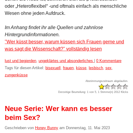
oder „Heteroflexibel“ -und oftmals einfach als menschliche
Wesen ohne jeden Aufdruck.
Im Anhang findet ihr alle Quellen und zahnlose
Hintergrundinformationen.
"Wer küsst besser, warum küssen sich Frauen gerne und
was sagt die Wissenschaft?" vollständig lesen
Kategorien:
lust und begierden
,
ungeklärtes und absonderliches
|
0 Kommentare
Tags für diesen Artikel:
bisexuell
,
frauen
,
küsse
,
lesbisch
,
sex
,
zungenküsse
Abstimmungszeitraum abgelaufen.
Derzeitige Beurteilung: 1 von 5, 1 Stimme(n)
2012 Klicks
Neue Serie: Wer kann es besser
beim Sex?
Geschrieben von
Honey Bunny
am
Donnerstag, 11. Mai 2023