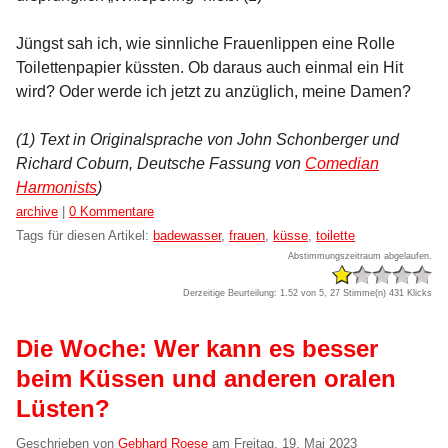
Jüngst sah ich, wie sinnliche Frauenlippen eine Rolle
Toilettenpapier küssten. Ob daraus auch einmal ein Hit
wird? Oder werde ich jetzt zu anzüglich, meine Damen?
(1) Text in Originalsprache von John Schonberger und
Richard Coburn, Deutsche Fassung von
Comedian
Harmonists
)
Kategorien:
archive
|
0 Kommentare
Tags für diesen Artikel:
badewasser
,
frauen
,
küsse
,
toilette
Abstimmungszeitraum abgelaufen.
Derzeitige Beurteilung: 1.52 von 5, 27 Stimme(n)
431 Klicks
Die Woche: Wer kann es besser
beim Küssen und anderen oralen
Lüsten?
Geschrieben von
Gebhard Roese
am
Freitag, 19. Mai 2023