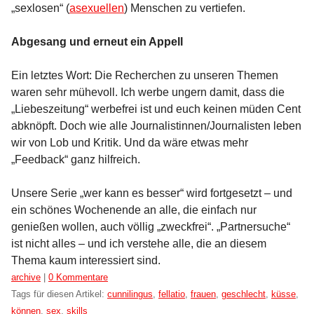
„sexlosen“ (
asexuellen
) Menschen zu vertiefen.
Abgesang und erneut ein Appell
Ein letztes Wort: Die Recherchen zu unseren Themen
waren sehr mühevoll. Ich werbe ungern damit, dass die
„Liebeszeitung“ werbefrei ist und euch keinen müden Cent
abknöpft. Doch wie alle Journalistinnen/Journalisten leben
wir von Lob und Kritik. Und da wäre etwas mehr
„Feedback“ ganz hilfreich.
Unsere Serie „wer kann es besser“ wird fortgesetzt – und
ein schönes Wochenende an alle, die einfach nur
genießen wollen, auch völlig „zweckfrei“. „Partnersuche“
ist nicht alles – und ich verstehe alle, die an diesem
Thema kaum interessiert sind.
Kategorien:
archive
|
0 Kommentare
Tags für diesen Artikel:
cunnilingus
,
fellatio
,
frauen
,
geschlecht
,
küsse
,
können
,
sex
,
skills