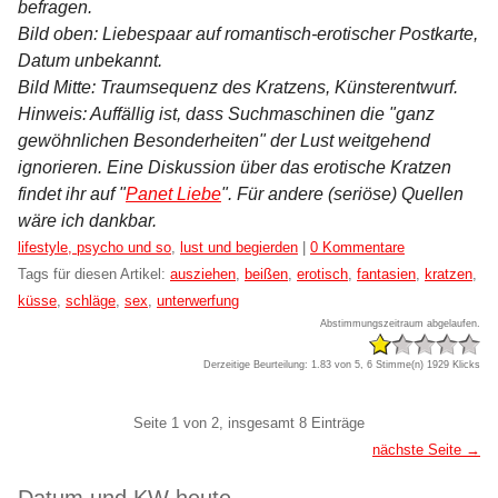
befragen.
Bild oben: Liebespaar auf romantisch-erotischer Postkarte,
Datum unbekannt.
Bild Mitte: Traumsequenz des Kratzens, Künsterentwurf.
Hinweis: Auffällig ist, dass Suchmaschinen die "ganz
gewöhnlichen Besonderheiten" der Lust weitgehend
ignorieren. Eine Diskussion über das erotische Kratzen
findet ihr auf "
Panet Liebe
". Für andere (seriöse) Quellen
wäre ich dankbar.
Kategorien:
lifestyle, psycho und so
,
lust und begierden
|
0 Kommentare
Tags für diesen Artikel:
ausziehen
,
beißen
,
erotisch
,
fantasien
,
kratzen
,
küsse
,
schläge
,
sex
,
unterwerfung
Abstimmungszeitraum abgelaufen.
Derzeitige Beurteilung: 1.83 von 5, 6 Stimme(n)
1929 Klicks
Pagination
Seite 1 von 2, insgesamt 8 Einträge
nächste Seite →
Seitenleiste
Datum und KW heute