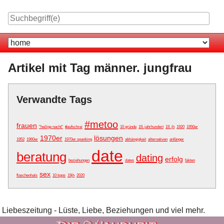
Skip
to
content
Navigation
Artikel mit Tag männer. jungfrau
Verwandte Tags
#metoo
frauen
"heilige nacht"
#aufschrei
10 gründe
19. jahrhundert
19. jh
1920
1950er
1970er
lösungen
1952
1960er
1970er spanking
abhängigkeit
alternativen
anfänger
date
beratung
dating
erfolg
beziehungen
dates
fakten
sex
flaschenhals
10 tipps
19jh
2020
Liebeszeitung - Lüste, Liebe, Beziehungen und viel mehr.