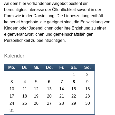
An dem hier vorhandenen Angebot besteht ein
berechtigtes Interesse der Öffentlichkeit sowohl in der
Form wie in der Darstellung. Die Liebeszeitung enthält
keinerlei Angebote, die geeignet sind, die Entwicklung von
Kindern oder Jugendlichen oder ihre Erziehung zu einer
eigenverantwortlichen und gemeinschaftsfähigen
Persönlichkeit zu beeinträchtigen.
Kalender
Mo.
Di.
Mi.
Do.
Fr.
Sa.
So.
1
2
3
4
5
6
7
8
9
10
11
12
13
14
15
16
17
18
19
20
21
22
23
24
25
26
27
28
29
30
31