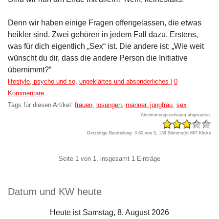
Denn wir haben einige Fragen offengelassen, die etwas
heikler sind. Zwei gehören in jedem Fall dazu. Erstens,
was für dich eigentlich „Sex“ ist. Die andere ist: „Wie weit
wünscht du dir, dass die andere Person die Initiative
übernimmt?“
Kategorien:
lifestyle, psycho und so
,
ungeklärtes und absonderliches
|
0
Kommentare
Tags für diesen Artikel:
frauen
,
lösungen
,
männer. jungfrau
,
sex
Abstimmungszeitraum abgelaufen.
Derzeitige Beurteilung: 3.60 von 5, 139 Stimme(n)
867 Klicks
Pagination
Seite 1 von 1, insgesamt 1 Einträge
Seitenleiste
Datum und KW heute
Heute ist Samstag, 8. August 2026