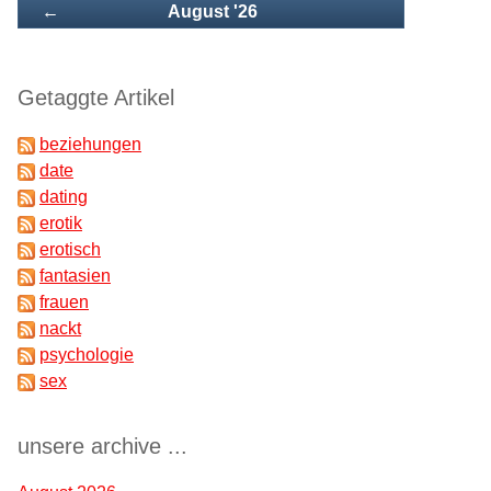
Zurück
←
August '26
Getaggte Artikel
beziehungen
date
dating
erotik
erotisch
fantasien
frauen
nackt
psychologie
sex
unsere archive ...