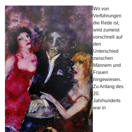
Wo von
Verführungen
die Rede ist,
wird zumeist
vorschnell auf
den
Unterschied
zwischen
Männern und
Frauen
hingewiesen.
Zu Anfang des
20.
Jahrhunderts
war in