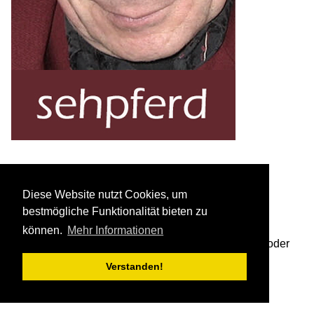
Redaktion: Sehpferd
Diese Website nutzt Cookies, um
bestmögliche Funktionalität bieten zu
Diese Zeitung ist werbefrei, unabhängig und liberal.
können.
Mehr Informationen
Deswegen ist sie kritischer als viele anderen Blogs oder
Zeitungen.
Verstanden!
email an den chef