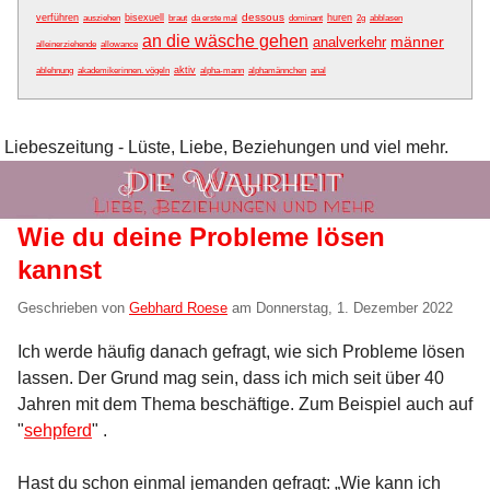
dessous
verführen
bisexuell
huren
ausziehen
braut
da erste mal
dominant
2g
abblasen
an die wäsche gehen
männer
analverkehr
alleinerziehende
allowance
aktiv
ablehnung
akademikerinnen. vögeln
alpha-mann
alphamännchen
anal
Liebeszeitung - Lüste, Liebe, Beziehungen und viel mehr.
Wie du deine Probleme lösen
kannst
Geschrieben von
Gebhard Roese
am
Donnerstag, 1. Dezember 2022
Ich werde häufig danach gefragt, wie sich Probleme lösen
lassen. Der Grund mag sein, dass ich mich seit über 40
Jahren mit dem Thema beschäftige. Zum Beispiel auch auf
"
sehpferd
" .
Hast du schon einmal jemanden gefragt: „Wie kann ich