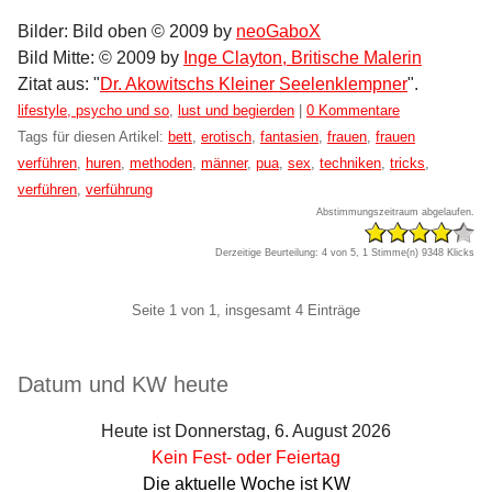
Bilder: Bild oben © 2009 by
neoGaboX
Bild Mitte: © 2009 by
Inge Clayton, Britische Malerin
Zitat aus: "
Dr. Akowitschs Kleiner Seelenklempner
".
Kategorien:
lifestyle, psycho und so
,
lust und begierden
|
0 Kommentare
Tags für diesen Artikel:
bett
,
erotisch
,
fantasien
,
frauen
,
frauen
verführen
,
huren
,
methoden
,
männer
,
pua
,
sex
,
techniken
,
tricks
,
verführen
,
verführung
Abstimmungszeitraum abgelaufen.
Derzeitige Beurteilung: 4 von 5, 1 Stimme(n)
9348 Klicks
Pagination
Seite 1 von 1, insgesamt 4 Einträge
Seitenleiste
Datum und KW heute
Heute ist Donnerstag, 6. August 2026
Kein Fest- oder Feiertag
Die aktuelle Woche ist KW