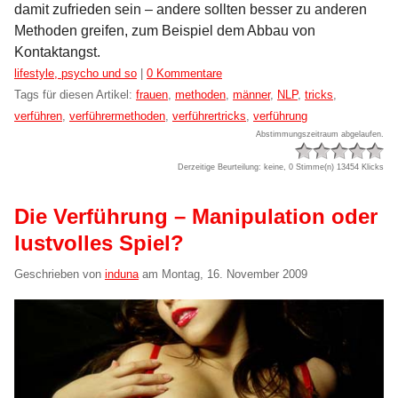
damit zufrieden sein – andere sollten besser zu anderen
Methoden greifen, zum Beispiel dem Abbau von
Kontaktangst.
Kategorien:
lifestyle, psycho und so
|
0 Kommentare
Tags für diesen Artikel:
frauen
,
methoden
,
männer
,
NLP
,
tricks
,
verführen
,
verführermethoden
,
verführertricks
,
verführung
Abstimmungszeitraum abgelaufen.
Derzeitige Beurteilung: keine, 0 Stimme(n)
13454 Klicks
Die Verführung – Manipulation oder
lustvolles Spiel?
Geschrieben von
induna
am
Montag, 16. November 2009