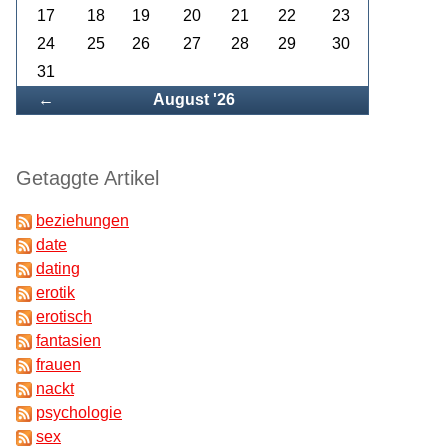
17
18
19
20
21
22
23
24
25
26
27
28
29
30
31
Zurück
←
August '26
Getaggte Artikel
beziehungen
date
dating
erotik
erotisch
fantasien
frauen
nackt
psychologie
sex