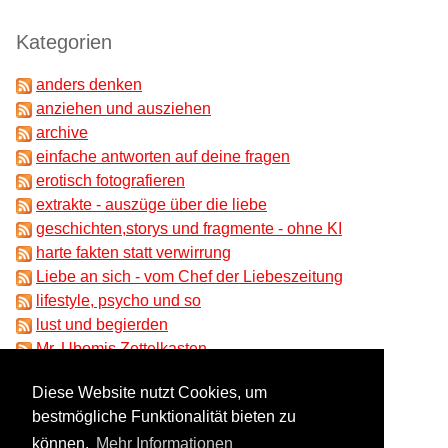
Kategorien
anders denken
anziehen und ausziehen
archive
einfache antworten auf deine fragen
erotisch fotografieren
extrakte - auszüge über die liebe
geschichten,storys und fragmente - ohne KI
harte fakten statt verwirrung
Liebe an sich - vom Chef der Liebeszeitung
lifestyle, psycho und so
lust und begierden
Mr. Ubomis Zettelkasten
partnersuche und beziehungen
Diese Website nutzt Cookies, um
ungeklärtes und absonderliches
bestmögliche Funktionalität bieten zu
unser liebesrat
können.
Mehr Informationen
Wissenschaft im Zwielicht