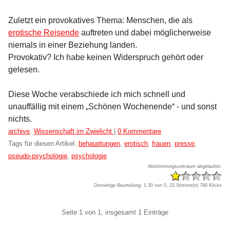
Zuletzt ein provokatives Thema: Menschen, die als
erotische Reisende
auftreten und dabei möglicherweise
niemals in einer Beziehung landen.
Provokativ? Ich habe keinen Widerspruch gehört oder
gelesen.
Diese Woche verabschiede ich mich schnell und
unauffällig mit einem „Schönen Wochenende“ - und sonst
nichts.
Kategorien:
archive
,
Wissenschaft im Zwielicht
|
0 Kommentare
Tags für diesen Artikel:
behauptungen
,
erotisch
,
frauen
,
presse
,
pseudo-psychologie
,
psychologie
Abstimmungszeitraum abgelaufen.
Derzeitige Beurteilung: 1.30 von 5, 23 Stimme(n)
790 Klicks
Pagination
Seite 1 von 1, insgesamt 1 Einträge