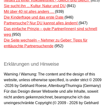
Neues zu einer Volksweisheit - „Gleich und Gleich“
(823)
Sie sucht ihn ... Kultur, Natur und DU
(841)
Mit über 40 ist alles anders …
(939)
Die Kinderfrage und das erste Date
(946)
Partnersuche? Nur DU kannst alles ändern!
(947)
Das einfache Prinzip – gute Partner(innen) sind schnell
weg
(950)
Die Seite wechseln – Nehmer zu Geber: Tipps für
enttäuschte Partnersuchende
(952)
Erklärungen und Hinweise
Warning / Warnung: The content and the design of this
website, unless otherwise specified, is under strict © 2009
-2026 by Gebhard Roese, Altenburg/Thuringia (Germany)
Für das Design dieser Webseite und alle Inhalte, soweit
nicht anders gekennzeichnet, beanspruche ich das
uneingeschränkte Copyright (© 2009 - 2026 by Gebhard