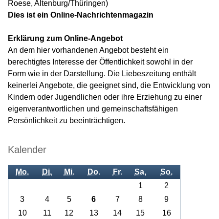
Roese, Altenburg/Thüringen)
Dies ist ein Online-Nachrichtenmagazin
Erklärung zum Online-Angebot
An dem hier vorhandenen Angebot besteht ein
berechtigtes Interesse der Öffentlichkeit sowohl in der
Form wie in der Darstellung. Die Liebeszeitung enthält
keinerlei Angebote, die geeignet sind, die Entwicklung von
Kindern oder Jugendlichen oder ihre Erziehung zu einer
eigenverantwortlichen und gemeinschaftsfähigen
Persönlichkeit zu beeinträchtigen.
Kalender
Mo.
Di.
Mi.
Do.
Fr.
Sa.
So.
1
2
3
4
5
6
7
8
9
10
11
12
13
14
15
16