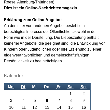
Roese, Altenburg/Thüringen)
Dies ist ein Online-Nachrichtenmagazin
Erklärung zum Online-Angebot
An dem hier vorhandenen Angebot besteht ein
berechtigtes Interesse der Öffentlichkeit sowohl in der
Form wie in der Darstellung. Die Liebeszeitung enthält
keinerlei Angebote, die geeignet sind, die Entwicklung von
Kindern oder Jugendlichen oder ihre Erziehung zu einer
eigenverantwortlichen und gemeinschaftsfähigen
Persönlichkeit zu beeinträchtigen.
Kalender
Mo.
Di.
Mi.
Do.
Fr.
Sa.
So.
1
2
3
4
5
6
7
8
9
10
11
12
13
14
15
16