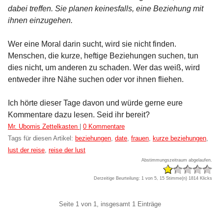
dabei treffen. Sie planen keinesfalls, eine Beziehung mit
ihnen einzugehen.
Wer eine Moral darin sucht, wird sie nicht finden.
Menschen, die kurze, heftige Beziehungen suchen, tun
dies nicht, um anderen zu schaden. Wer das weiß, wird
entweder ihre Nähe suchen oder vor ihnen fliehen.
Ich hörte dieser Tage davon und würde gerne eure
Kommentare dazu lesen. Seid ihr bereit?
Kategorien:
Mr. Ubomis Zettelkasten
|
0 Kommentare
Tags für diesen Artikel:
beziehungen
,
date
,
frauen
,
kurze beziehungen
,
lust der reise
,
reise der lust
Abstimmungszeitraum abgelaufen.
Derzeitige Beurteilung: 1 von 5, 15 Stimme(n)
1814 Klicks
Pagination
Seite 1 von 1, insgesamt 1 Einträge