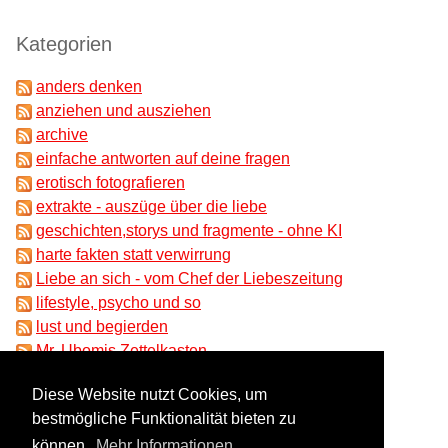
Kategorien
anders denken
anziehen und ausziehen
archive
einfache antworten auf deine fragen
erotisch fotografieren
extrakte - auszüge über die liebe
geschichten,storys und fragmente - ohne KI
harte fakten statt verwirrung
Liebe an sich - vom Chef der Liebeszeitung
lifestyle, psycho und so
lust und begierden
Mr. Ubomis Zettelkasten
partnersuche und beziehungen
Diese Website nutzt Cookies, um
ungeklärtes und absonderliches
bestmögliche Funktionalität bieten zu
unser liebesrat
können.
Mehr Informationen
Wissenschaft im Zwielicht