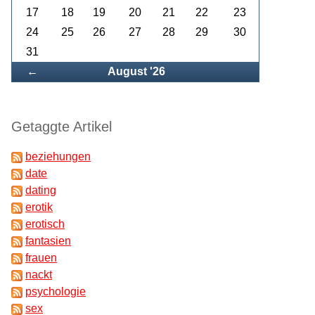
17
18
19
20
21
22
23
24
25
26
27
28
29
30
31
Zurück
←
August '26
Getaggte Artikel
beziehungen
date
dating
erotik
erotisch
fantasien
frauen
nackt
psychologie
sex