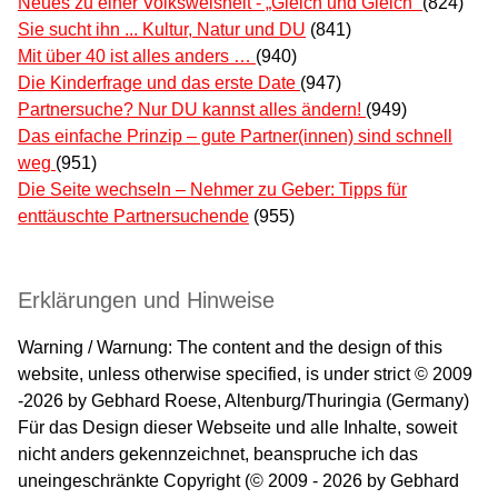
Neues zu einer Volksweisheit - „Gleich und Gleich“
(824)
Sie sucht ihn ... Kultur, Natur und DU
(841)
Mit über 40 ist alles anders …
(940)
Die Kinderfrage und das erste Date
(947)
Partnersuche? Nur DU kannst alles ändern!
(949)
Das einfache Prinzip – gute Partner(innen) sind schnell
weg
(951)
Die Seite wechseln – Nehmer zu Geber: Tipps für
enttäuschte Partnersuchende
(955)
Erklärungen und Hinweise
Warning / Warnung: The content and the design of this
website, unless otherwise specified, is under strict © 2009
-2026 by Gebhard Roese, Altenburg/Thuringia (Germany)
Für das Design dieser Webseite und alle Inhalte, soweit
nicht anders gekennzeichnet, beanspruche ich das
uneingeschränkte Copyright (© 2009 - 2026 by Gebhard