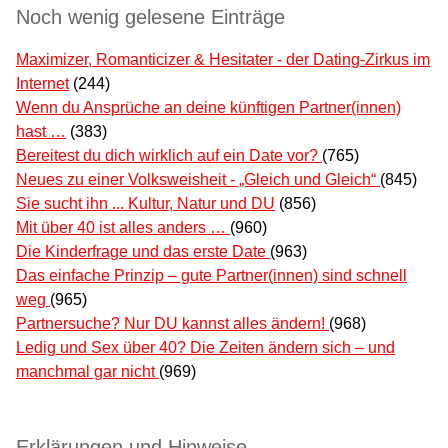
Noch wenig gelesene Einträge
Maximizer, Romanticizer & Hesitater - der Dating-Zirkus im
Internet
(244)
Wenn du Ansprüche an deine künftigen Partner(innen)
hast …
(383)
Bereitest du dich wirklich auf ein Date vor?
(765)
Neues zu einer Volksweisheit - „Gleich und Gleich“
(845)
Sie sucht ihn ... Kultur, Natur und DU
(856)
Mit über 40 ist alles anders …
(960)
Die Kinderfrage und das erste Date
(963)
Das einfache Prinzip – gute Partner(innen) sind schnell
weg
(965)
Partnersuche? Nur DU kannst alles ändern!
(968)
Ledig und Sex über 40? Die Zeiten ändern sich – und
manchmal gar nicht
(969)
Erklärungen und Hinweise