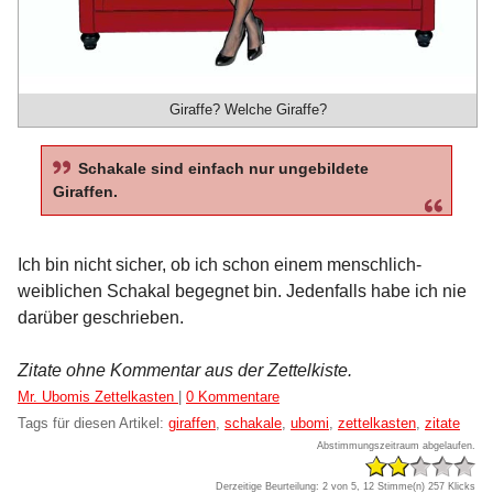
Giraffe? Welche Giraffe?
Schakale sind einfach nur ungebildete
Giraffen.
Ich bin nicht sicher, ob ich schon einem menschlich-
weiblichen Schakal begegnet bin. Jedenfalls habe ich nie
darüber geschrieben.
Zitate ohne Kommentar aus der Zettelkiste.
Kategorien:
Mr. Ubomis Zettelkasten
|
0 Kommentare
Tags für diesen Artikel:
giraffen
,
schakale
,
ubomi
,
zettelkasten
,
zitate
Abstimmungszeitraum abgelaufen.
Derzeitige Beurteilung: 2 von 5, 12 Stimme(n)
257 Klicks