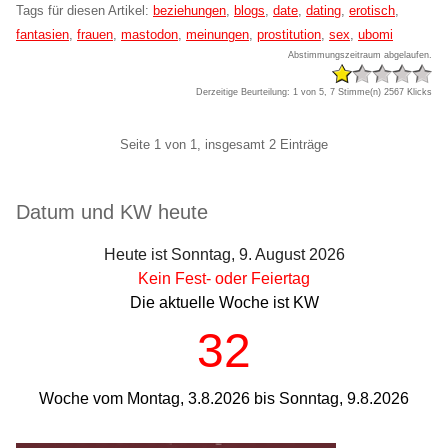
Tags für diesen Artikel:
beziehungen
,
blogs
,
date
,
dating
,
erotisch
,
fantasien
,
frauen
,
mastodon
,
meinungen
,
prostitution
,
sex
,
ubomi
Abstimmungszeitraum abgelaufen.
Derzeitige Beurteilung: 1 von 5, 7 Stimme(n)
2567 Klicks
Pagination
Seite 1 von 1, insgesamt 2 Einträge
Seitenleiste
Datum und KW heute
Heute ist Sonntag, 9. August 2026
Kein Fest- oder Feiertag
Die aktuelle Woche ist KW
32
Woche vom Montag, 3.8.2026 bis Sonntag, 9.8.2026