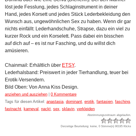
löst jede Fesslung, jedes Schlaginstrument in deiner
Hand, jedes Korsett und jedes Stück Lederbekleidung den
Wunsch aus, ungewöhnlichen Sex zu haben. Wenn dir gar
nichts einfällt: Lederhandschuhe, Strapse, dazu ein viel zu
kurzer Rock und ein Korselett. Pass dabei ein bisschen
auf dich auf – es ist nur Fasching, und du willst dich
amüsieren.
Chainmail: Erhältlich über
ETSY
.
Lederhalsband: Preiswert in jeder Tierhandlung, teuer bei
Erotik-Versendern.
Bild Oben: Von Anna Kiss Design.
Kategorien:
anziehen und ausziehen
|
0 Kommentare
Tags für diesen Artikel:
anastasia
,
dominant
,
erotik
,
fantasien
,
fasching
,
fastnacht
,
karneval
,
nackt
,
sex
,
sklavin
,
verkleiden
Abstimmungszeitraum abgelaufen.
Derzeitige Beurteilung: keine, 0 Stimme(n)
90195 Klicks