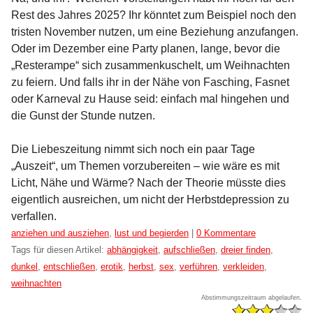
Rest des Jahres 2025? Ihr könntet zum Beispiel noch den
tristen November nutzen, um eine Beziehung anzufangen.
Oder im Dezember eine Party planen, lange, bevor die
„Resterampe“ sich zusammenkuschelt, um Weihnachten
zu feiern. Und falls ihr in der Nähe von Fasching, Fasnet
oder Karneval zu Hause seid: einfach mal hingehen und
die Gunst der Stunde nutzen.
Die Liebeszeitung nimmt sich noch ein paar Tage
„Auszeit“, um Themen vorzubereiten – wie wäre es mit
Licht, Nähe und Wärme? Nach der Theorie müsste dies
eigentlich ausreichen, um nicht der Herbstdepression zu
verfallen.
Kategorien:
anziehen und ausziehen
,
lust und begierden
|
0 Kommentare
Tags für diesen Artikel:
abhängigkeit
,
aufschließen
,
dreier finden
,
dunkel
,
entschließen
,
erotik
,
herbst
,
sex
,
verführen
,
verkleiden
,
weihnachten
Abstimmungszeitraum abgelaufen.