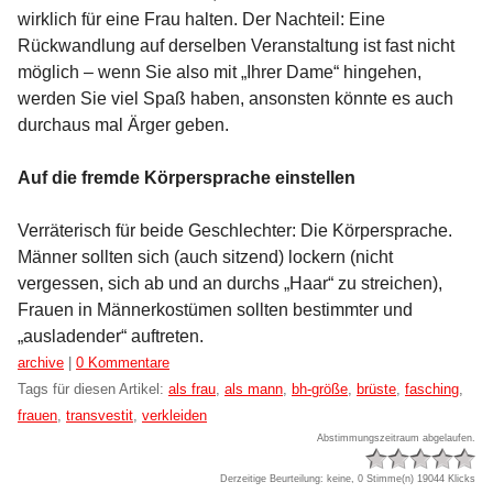
wirklich für eine Frau halten. Der Nachteil: Eine
Rückwandlung auf derselben Veranstaltung ist fast nicht
möglich – wenn Sie also mit „Ihrer Dame“ hingehen,
werden Sie viel Spaß haben, ansonsten könnte es auch
durchaus mal Ärger geben.
Auf die fremde Körpersprache einstellen
Verräterisch für beide Geschlechter: Die Körpersprache.
Männer sollten sich (auch sitzend) lockern (nicht
vergessen, sich ab und an durchs „Haar“ zu streichen),
Frauen in Männerkostümen sollten bestimmter und
„ausladender“ auftreten.
Kategorien:
archive
|
0 Kommentare
Tags für diesen Artikel:
als frau
,
als mann
,
bh-größe
,
brüste
,
fasching
,
frauen
,
transvestit
,
verkleiden
Abstimmungszeitraum abgelaufen.
Derzeitige Beurteilung: keine, 0 Stimme(n)
19044 Klicks