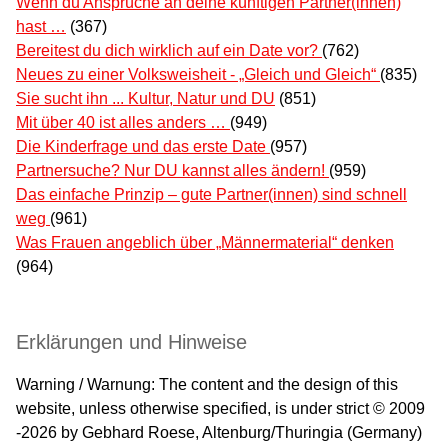
Wenn du Ansprüche an deine künftigen Partner(innen)
hast …
(367)
Bereitest du dich wirklich auf ein Date vor?
(762)
Neues zu einer Volksweisheit - „Gleich und Gleich“
(835)
Sie sucht ihn ... Kultur, Natur und DU
(851)
Mit über 40 ist alles anders …
(949)
Die Kinderfrage und das erste Date
(957)
Partnersuche? Nur DU kannst alles ändern!
(959)
Das einfache Prinzip – gute Partner(innen) sind schnell
weg
(961)
Was Frauen angeblich über „Männermaterial“ denken
(964)
Erklärungen und Hinweise
Warning / Warnung: The content and the design of this
website, unless otherwise specified, is under strict © 2009
-2026 by Gebhard Roese, Altenburg/Thuringia (Germany)