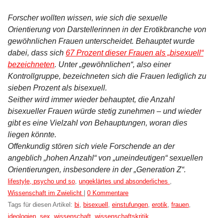
Forscher wollten wissen, wie sich die sexuelle
Orientierung von Darstellerinnen in der Erotikbranche von
gewöhnlichen Frauen unterscheidet. Behauptet wurde
dabei, dass sich
67 Prozent dieser Frauen als „bisexuell“
bezeichneten
. Unter „gewöhnlichen“, also einer
Kontrollgruppe, bezeichneten sich die Frauen lediglich zu
sieben Prozent als bisexuell.
Seither wird immer wieder behauptet, die Anzahl
bisexueller Frauen würde stetig zunehmen – und wieder
gibt es eine Vielzahl von Behauptungen, woran dies
liegen könnte.
Offenkundig stören sich viele Forschende an der
angeblich „hohen Anzahl“ von „uneindeutigen“ sexuellen
Orientierungen, insbesondere in der „Generation Z“.
Kategorien:
lifestyle, psycho und so
,
ungeklärtes und absonderliches
,
Wissenschaft im Zwielicht
|
0 Kommentare
Tags für diesen Artikel:
bi
,
bisexuell
,
einstufungen
,
erotik
,
frauen
,
ideologien
,
sex
,
wissenschaft
,
wissenschaftskritik