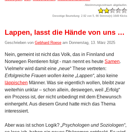
Abstimmungszeitraum abgelaufen.
Derzeitige Beurteilung: 2.92 von 5, 66 Stimme(n)
1649 Klicks
Lappen, lasst die Hände von uns …
Geschrieben von
Gebhard Roese
am
Donnerstag, 13. März 2025
Nein, gemeint ist nicht das Volk, das in Finnland und
Norwegen Rentieren folgt - man nennt es heute
Samen
.
Vielmehr wird damit eine „neue“ These vertreten:
Erfolgreiche Frauen wollen keine „Lappen“
, also keine
läppischen
Männer. Was sie eigentlich wollen, bleibt zwar
weiterhin unklar – schon allein, deswegen, weil „Erfolg“
ein Prozess ist, der nicht unbedingt mit dem Ehewunsch
einhergeht. Aus diesem Grund hatte mich das Thema
interessiert.
Aber was ist schon Logik?
„Psychologen und Soziologen“
,