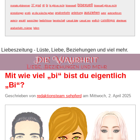
bisexuell
37 grad
bi
monats-phänomen
40
bi gibt es nicht
bisexeuell
bisexuell gibt es nicht
ausziehen
analverkehr
anleitung
einstufungen
erotik
an die wäsche gehen
autor
autorenforum
cunnilingus
autorin
anzahl
aussichten
bedürfnisse
bereitschaft
casual date
casual sex
endlich
abenteuer
analverkehr. männer
bdsm
Liebeszeitung - Lüste, Liebe, Beziehungen und viel mehr.
Mit wie viel „bi“ bist du eigentlich
„Bi“?
Geschrieben von
redaktionsteam sehpferd
am
Mittwoch, 2. April 2025