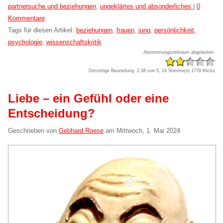
Kategorien:
partnersuche und beziehungen
,
ungeklärtes und absonderliches
|
0
Kommentare
Tags für diesen Artikel:
beziehungen
,
frauen
,
jung
,
persönlichkeit
,
psychologie
,
wissenschaftskritik
Abstimmungszeitraum abgelaufen.
Derzeitige Beurteilung: 2.38 von 5, 24 Stimme(n)
1778 Klicks
Liebe – ein Gefühl oder eine
Entscheidung?
Geschrieben von
Gebhard Roese
am
Mittwoch, 1. Mai 2024