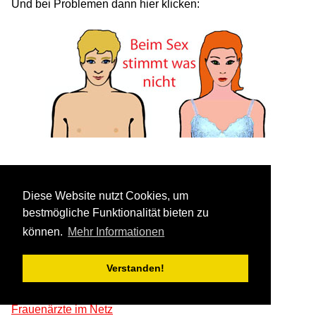
Und bei Problemen dann hier klicken:
Alle Infos zum Sex auf
loveline
Diese Website nutzt Cookies, um
oder auf:
pro familia sexualität
bestmögliche Funktionalität bieten zu
Neues Forum (für Jugendliche):
med2_sexualität.
können.
Mehr Informationen
Für Erwachsene (letzte Änderung Juli 2025):
Verstanden!
my life sexualität allgemein
Für junge und erwachsene Frauen:
Frauenärzte im Netz