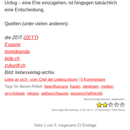
Unfug – eine Ehe einzugehen, ist hingegen tatsächlich
eine Entscheidung,
Quellen (unter vielen anderen):
die ZEIT (
ZETT
)
Esquire
boredpanda
bide.ch
zukunft,ch
Bild: liebesverlag-archiv
Kategorien:
Liebe an sich - vom Chef der Liebeszeitung
|
0 Kommentare
Tags für diesen Artikel:
beeinflussung
,
frauen
,
ideologen
,
medien
,
psychologie
,
religion
,
weltanschauung
,
wissenschaftskritik
Abstimmungszeitraum abgelaufen.
Derzeitige Beurteilung: 2.46 von 5, 13 Stimme(n)
1354 Klicks
Pagination
Seite 1 von 5, insgesamt 21 Einträge