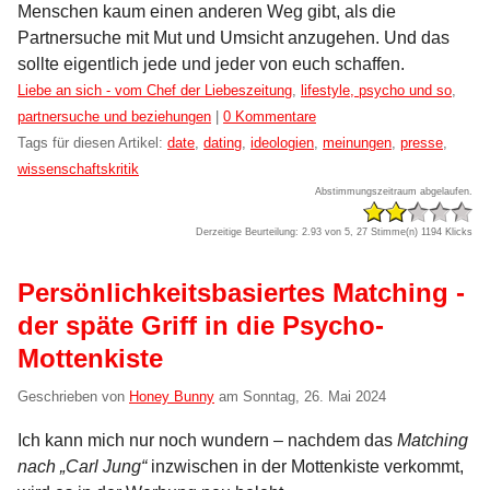
Menschen kaum einen anderen Weg gibt, als die
Partnersuche mit Mut und Umsicht anzugehen. Und das
sollte eigentlich jede und jeder von euch schaffen.
Kategorien:
Liebe an sich - vom Chef der Liebeszeitung
,
lifestyle, psycho und so
,
partnersuche und beziehungen
|
0 Kommentare
Tags für diesen Artikel:
date
,
dating
,
ideologien
,
meinungen
,
presse
,
wissenschaftskritik
Abstimmungszeitraum abgelaufen.
Derzeitige Beurteilung: 2.93 von 5, 27 Stimme(n)
1194 Klicks
Persönlichkeitsbasiertes Matching -
der späte Griff in die Psycho-
Mottenkiste
Geschrieben von
Honey Bunny
am
Sonntag, 26. Mai 2024
Ich kann mich nur noch wundern – nachdem das
Matching
nach „Carl Jung“
inzwischen in der Mottenkiste verkommt,