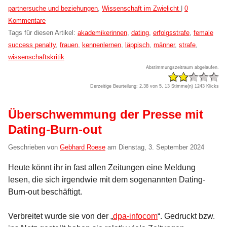
Kategorien:
partnersuche und beziehungen
,
Wissenschaft im Zwielicht
|
0
Kommentare
Tags für diesen Artikel:
akademikerinnen
,
dating
,
erfolgsstrafe
,
female
success penalty
,
frauen
,
kennenlernen
,
läppisch
,
männer
,
strafe
,
wissenschaftskritik
Abstimmungszeitraum abgelaufen.
Derzeitige Beurteilung: 2.38 von 5, 13 Stimme(n)
1243 Klicks
Überschwemmung der Presse mit
Dating-Burn-out
Geschrieben von
Gebhard Roese
am
Dienstag, 3. September 2024
Heute könnt ihr in fast allen Zeitungen eine Meldung
lesen, die sich irgendwie mit dem sogenannten Dating-
Burn-out beschäftigt.
Verbreitet wurde sie von der „
dpa-infocom
“. Gedruckt bzw.