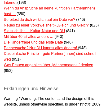
Internet
(198)
Wenn du Ansprüche an deine künftigen Partner(innen)
hast …
(350)
Bereitest du dich wirklich auf ein Date vor?
(746)
Neues zu einer Volksweisheit - „Gleich und Gleich“
(823)
Sie sucht ihn ... Kultur, Natur und DU
(841)
Mit über 40 ist alles anders …
(940)
Die Kinderfrage und das erste Date
(946)
Partnersuche? Nur DU kannst alles ändern!
(948)
Das einfache Prinzip – gute Partner(innen) sind schnell
weg
(951)
Was Frauen angeblich über „Männermaterial“ denken
(953)
Erklärungen und Hinweise
Warning / Warnung: The content and the design of this
website, unless otherwise specified, is under strict © 2009