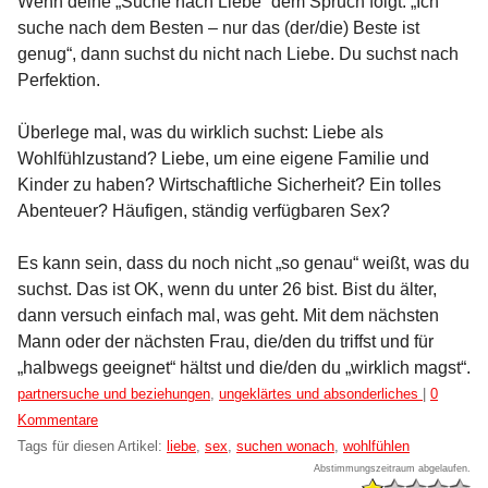
Wenn deine „Suche nach Liebe“ dem Spruch folgt: „Ich
suche nach dem Besten – nur das (der/die) Beste ist
genug“, dann suchst du nicht nach Liebe. Du suchst nach
Perfektion.
Überlege mal, was du wirklich suchst: Liebe als
Wohlfühlzustand? Liebe, um eine eigene Familie und
Kinder zu haben? Wirtschaftliche Sicherheit? Ein tolles
Abenteuer? Häufigen, ständig verfügbaren Sex?
Es kann sein, dass du noch nicht „so genau“ weißt, was du
suchst. Das ist OK, wenn du unter 26 bist. Bist du älter,
dann versuch einfach mal, was geht. Mit dem nächsten
Mann oder der nächsten Frau, die/den du triffst und für
„halbwegs geeignet“ hältst und die/den du „wirklich magst“.
Kategorien:
partnersuche und beziehungen
,
ungeklärtes und absonderliches
|
0
Kommentare
Tags für diesen Artikel:
liebe
,
sex
,
suchen wonach
,
wohlfühlen
Abstimmungszeitraum abgelaufen.