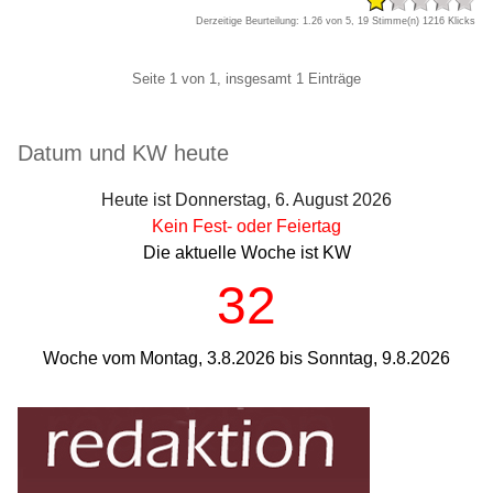
Derzeitige Beurteilung: 1.26 von 5, 19 Stimme(n)
1216 Klicks
Pagination
Seite 1 von 1, insgesamt 1 Einträge
Seitenleiste
Datum und KW heute
Heute ist Donnerstag, 6. August 2026
Kein Fest- oder Feiertag
Die aktuelle Woche ist KW
32
Woche vom Montag, 3.8.2026 bis Sonntag, 9.8.2026