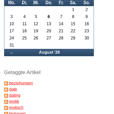
Mo.
Di.
Mi.
Do.
Fr.
Sa.
So.
1
2
3
4
5
6
7
8
9
10
11
12
13
14
15
16
17
18
19
20
21
22
23
24
25
26
27
28
29
30
31
Zurück
←
August '26
Getaggte Artikel
beziehungen
date
dating
erotik
erotisch
fantasien