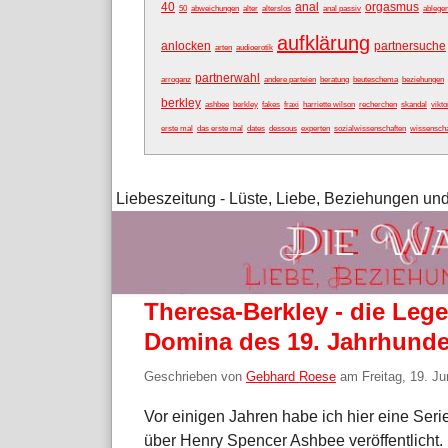
40
anal
orgasmus
50
abweichungen
alter
alterslos
anal passiv
ablege
aufklärung
anlocken
partnersuche
arten
audioerotik
partnerwahl
arroganz
andere parteien
beratung
beuteschema
beziehungen
berkley
ashbee
berkley
fakes
fraxi
harriette wilson
recherchen
skandal
vikto
erste mal
das erste mal
dates
dessous
experten
sozialwissenschaften
wissenschaf
Liebeszeitung - Lüste, Liebe, Beziehungen und
Theresa-Berkley - die Leg
Domina des 19. Jahrhunde
Geschrieben von
Gebhard Roese
am
Freitag, 19. Ju
Vor einigen Jahren habe ich hier eine Seri
über Henry Spencer Ashbee veröffentlicht