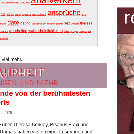
analverkehr
n
akademikerinnen
anal aktiv
ansprüche
2025
50-plus
angst
anprüche
anspruchsvoll
apps
date
dating
sex
theresa
brüste
falscher mann
falscher partner
10 tipps
wahrheiten
wahrscheinlichkeiten
rianisch
behauptungen
cougars
da
tskritik
 viel mehr.
ende von der berühmtesten
rts
ni 2026
e über Theresa Berkley, Pisanus Fraxi und
. Damals haben viele meiner Leserinnen und