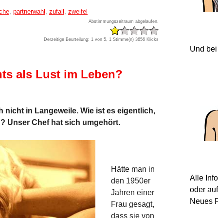
uche
,
partnerwahl
,
zufall
,
zweifel
Abstimmungszeitraum abgelaufen.
Derzeitige Beurteilung: 1 von 5, 1 Stimme(n)
3656 Klicks
Und bei
hts als Lust im Leben?
icht in Langeweile. Wie ist es eigentlich,
n? Unser Chef hat sich umgehört.
Hätte man in
Alle In
den 1950er
oder au
Jahren einer
Neues F
Frau gesagt,
dass sie von