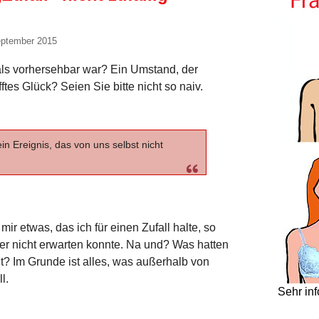
eptember 2015
mals vorhersehbar war? Ein Umstand, der
tes Glück? Seien Sie bitte nicht so naiv.
in Ereignis, das von uns selbst nicht
ir etwas, das ich für einen Zufall halte, so
 hier nicht erwarten konnte. Na und? Was hatten
tet? Im Grunde ist alles, was außerhalb von
l.
Sehr in