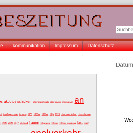
te
kommunikation
Impressum
Datenschutz
Seitenle
Datum
an
os
aktfotos schicken
alleinerziehende
alterativen
alternativen
ei
#cuffingseason
#metoo
1952
1960er
1970er
19jh
2023
abschleppkultur
abwechslung
Woc
frauen
lust
h
1920
2020
5@7
abstand
10 gründe
1950er
1970er spanking
2022