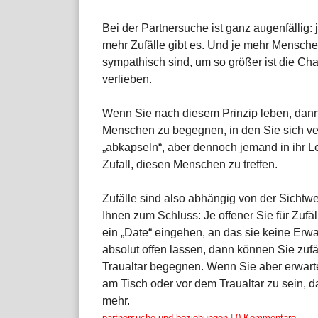
Bei der Partnersuche ist ganz augenfällig
mehr Zufälle gibt es. Und je mehr Menschen 
sympathisch sind, um so größer ist die Cha
verlieben.
Wenn Sie nach diesem Prinzip leben, dann 
Menschen zu begegnen, in den Sie sich ve
„abkapseln“, aber dennoch jemand in ihr Le
Zufall, diesen Menschen zu treffen.
Zufälle sind also abhängig von der Sichtwe
Ihnen zum Schluss: Je offener Sie für Zufä
ein „Date“ eingehen, an das sie keine Er
absolut offen lassen, dann können Sie zufä
Traualtar begegnen. Wenn Sie aber erwarte
am Tisch oder vor dem Traualtar zu sein, d
mehr.
Kategorien:
partnersuche und beziehungen
|
0 Kommentare