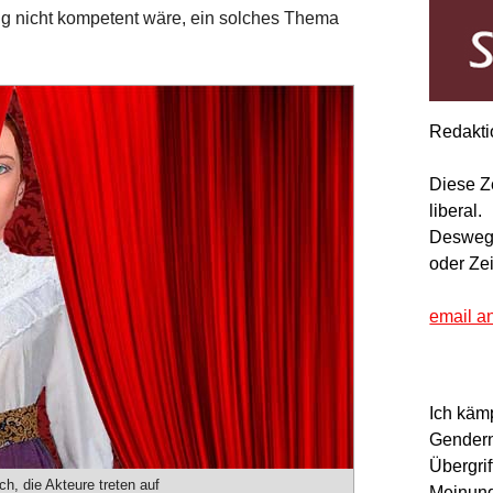
g nicht kompetent wäre, ein solches Thema
Redakti
Diese Z
liberal.
Deswegen
oder Ze
email a
Ich käm
Gendern
Übergrif
ch, die Akteure treten auf
Meinung