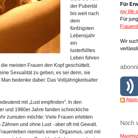
Für Erw
der Pubertät
my life 
bis weit nach
Für jun
dem
Frauenä
fünfzigsten
Lebensjahr
Wir suc
ein
verlässl
lusterfülltes
Leben führen
 die meisten Frauen den Kopf geschüttelt.
abonni
eine Sexualität zu geben, es sei denn, sie
. Man bedenke dabei: Das Volljährigkeitsalter
Atom
edeutend mit „Lust empfinden“. In den
r und 1960er Jahre fanden schreckliche
ehr zumuten möchte: Viele Frauen erlebten
Noch 
Zähnen und ohne Lust - aber oft mit Gewalt.
 Frauenleben niemals einen Orgasmus, und mit
Maximize