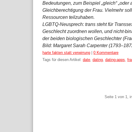
Bedeutungen, zum Beispiel „gleich“ „oder
Gleichberechtigung der Frau. Vielmehr sol
Ressourcen teilzuhaben.
LGBTQ-Neusprech: trans steht für Transsex
Geschlecht zuordnen wollen, und nicht-bin
der beiden biologischen Geschlechter (Fr
Bild: Margaret Sarah Carpenter (1793–1872
Kategorien:
harte fakten statt verwirrung
|
0 Kommentare
Tags für diesen Artikel:
date
,
dating
,
dating-apps
,
fr
Pagination
Seite 1 von 1, 