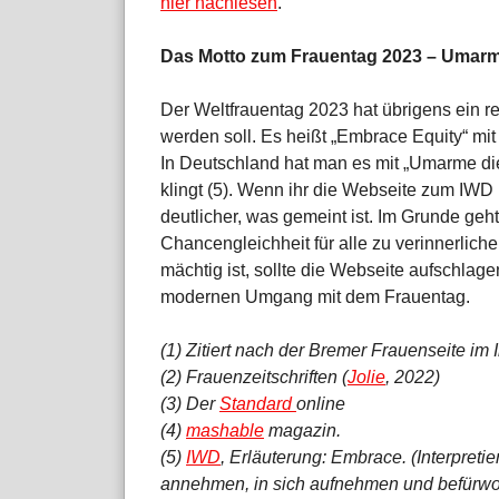
hier nachlesen
.
Das Motto zum Frauentag 2023 – Umarm
Der Weltfrauentag 2023 hat übrigens ein r
werden soll. Es heißt „Embrace Equity“ m
In Deutschland hat man es mit „Umarme die
klingt (5). Wenn ihr die Webseite zum IWD
deutlicher, was gemeint ist. Im Grunde geh
Chancengleichheit für alle zu verinnerlic
mächtig ist, sollte die Webseite aufschlagen
modernen Umgang mit dem Frauentag.
(1) Zitiert nach der Bremer Frauenseite im I
(2) Frauenzeitschriften (
Jolie
, 2022)
(3) Der
Standard
online
(4)
mashable
magazin.
(5)
IWD
, Erläuterung: Embrace. (Interpreti
annehmen, in sich aufnehmen und befürwor