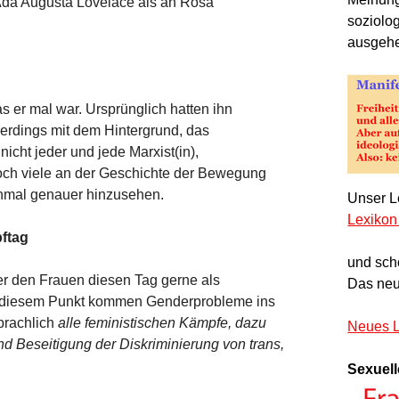
Ada Augusta Lovelace als an Rosa
soziolo
ausgeh
s er mal war. Ursprünglich hatten ihn
erdings mit dem Hintergrund, das
cht jeder und jede Marxist(in),
 doch viele an der Geschichte der Bewegung
einmal genauer hinzusehen.
Unser Le
Lexikon
pftag
und sch
er den Frauen diesen Tag gerne als
Das neu
n diesem Punkt kommen Genderprobleme ins
prachlich
alle feministischen Kämpfe, dazu
Neues L
d Beseitigung der Diskriminierung von trans,
Sexuell