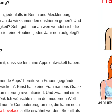
nung?
en, jedenfalls in Berlin und Mecklenburg-
n man da wirksamer demonstrieren gehen? Und
gkeit? Sehr gut – nur an wen wendet sich die
sie reine Routine, jedes Jahr neu aufgelegt?
s?
mit, dass sie feminine Apps entwickelt haben.
annende Apps“ bereits von Frauen gegründet
wickeln“. Einst hatte eine Frau namens
Grace
ammierung revolutioniert. Und zwar mit einer
bol
. Ich wünschte mir in der modernen Welt
Sehr in
t nur für Computerprogramme, die kaum noch
a Lovelace
sollte erwähnt werden. Sie gilt als