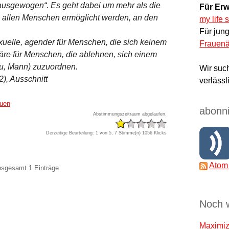
 ausgewogen“. Es geht dabei um mehr als die
Für Erw
l allen Menschen ermöglicht werden, an den
my life 
Für jun
uelle, agender für Menschen, die sich keinem
Frauenä
äre für Menschen, die ablehnen, sich einem
au, Mann) zuzuordnen.
Wir suc
), Ausschnitt
verlässl
auen
abonni
Abstimmungszeitraum abgelaufen.
Derzeitige Beurteilung: 1 von 5, 7 Stimme(n)
1056 Klicks
Atom
insgesamt 1 Einträge
Noch 
Maximize