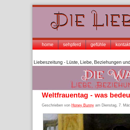
Skip
to
content
Navigation
home
sehpferd
gefühle
kontak
Liebeszeitung - Lüste, Liebe, Beziehungen und
Weltfrauentag - was bedeu
Geschrieben von
Honey Bunny
am
Dienstag, 7. Mä