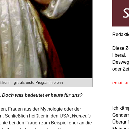
Redakti
Diese Z
liberal.
Deswegen
oder Ze
erin - gilt als erste Programmiererin
email a
r. Doch was bedeutet er heute für uns?
Ich käm
nen, Frauen aus der Mythologie oder der
Gendern
. Schließlich heißt er in den USA
„Women's
Übergrif
chte bei den Frauen zum Beispiel eher an die
Meinung