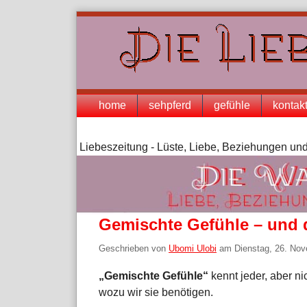
Skip
to
content
Navigation
home
sehpferd
gefühle
kontak
Liebeszeitung - Lüste, Liebe, Beziehungen und
Gemischte Gefühle – und
Geschrieben von
Ubomi Ulobi
am
Dienstag, 26. No
„Gemischte Gefühle“
kennt jeder, aber ni
wozu wir sie benötigen.