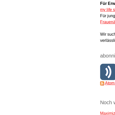
Für Erw
my life 
Für jun
Frauenä
Wir suc
verlässl
abonni
Atom
Noch 
Maximize