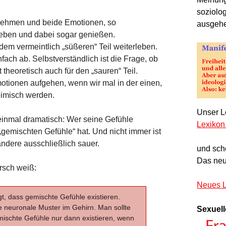
soziolo
nnehmen und beide Emotionen, so
ausgeh
leben und dabei sogar genießen.
dem vermeintlich „süßeren“ Teil weiterleben.
nfach ab. Selbstverständlich ist die Frage, ob
t theoretisch auch für den „sauren“ Teil.
motionen aufgehen, wenn wir mal in der einen,
eimisch werden.
Unser Le
einmal dramatisch: Wer seine Gefühle
Lexikon
 „gemischten Gefühle“ hat. Und nicht immer ist
andere ausschließlich sauer.
und sch
Das neu
irsch weiß:
Neues L
gt, dass gemischte Gefühle existieren.
e neuronale Muster im Gehirn. Man sollte
Sexuell
ischte Gefühle nur dann existieren, wenn