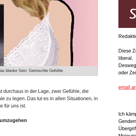
Redakti
Diese Z
liberal.
Deswegen
das blanke Sein: Gemischte Gefühle
oder Ze
email a
st durchaus in der Lage, zwei Gefühle, die
 zu legen. Das tut es in allen Situationen, in
 für uns ist.
Ich käm
x umzugehen
Gendern
Übergrif
:
Meinung