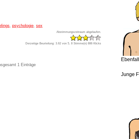
elings
,
psychologie
,
sex
Abstimmungszeitraum abgelaufen.
Derzeitige Beurteilung: 3.62 von 5, 8 Stimme(n)
886 Klicks
Ebenfal
insgesamt 1 Einträge
Junge F