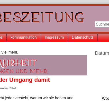
te
kommunikation
Impressum
Datenschutz
Seitenle
 viel mehr.
Datum
 der Umgang damit
vember 2024
cht jeder versteht, warum wir sie haben und
Woc