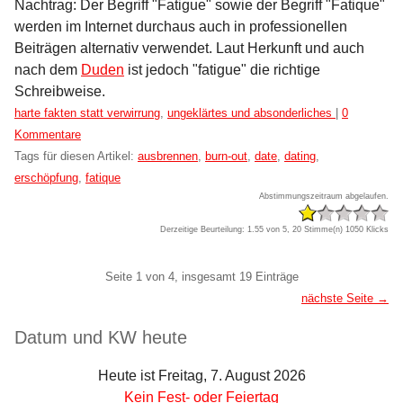
Nachtrag: Der Begriff "Fatigue" sowie der Begriff "Fatique"
werden im Internet durchaus auch in professionellen
Beiträgen alternativ verwendet. Laut Herkunft und auch
nach dem
Duden
ist jedoch "fatigue" die richtige
Schreibweise.
Kategorien:
harte fakten statt verwirrung
,
ungeklärtes und absonderliches
|
0
Kommentare
Tags für diesen Artikel:
ausbrennen
,
burn-out
,
date
,
dating
,
erschöpfung
,
fatique
Abstimmungszeitraum abgelaufen.
Derzeitige Beurteilung: 1.55 von 5, 20 Stimme(n)
1050 Klicks
Pagination
Seite 1 von 4, insgesamt 19 Einträge
nächste Seite →
Seitenleiste
Datum und KW heute
Heute ist Freitag, 7. August 2026
Kein Fest- oder Feiertag