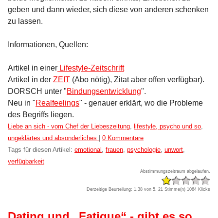
geben und dann wieder, sich diese von anderen schenken
zu lassen.
Informationen, Quellen:
Artikel in einer
Lifestyle-Zeitschrift
Artikel in der
ZEIT
(Abo nötig), Zitat aber offen verfügbar).
DORSCH unter "
Bindungsentwicklung
".
Neu in "
Realfeelings
" - genauer erklärt, wo die Probleme
des Begriffs liegen.
Kategorien:
Liebe an sich - vom Chef der Liebeszeitung
,
lifestyle, psycho und so
,
ungeklärtes und absonderliches
|
0 Kommentare
Tags für diesen Artikel:
emotional
,
frauen
,
psychologie
,
unwort
,
verfügbarkeit
Abstimmungszeitraum abgelaufen.
Derzeitige Beurteilung: 1.38 von 5, 21 Stimme(n)
1064 Klicks
Dating und „Fatique“ - gibt es so