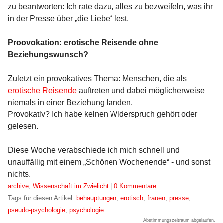
zu beantworten: Ich rate dazu, alles zu bezweifeln, was ihr
in der Presse über „die Liebe“ lest.
Proovokation: erotische Reisende ohne
Beziehungswunsch?
Zuletzt ein provokatives Thema: Menschen, die als
erotische Reisende
auftreten und dabei möglicherweise
niemals in einer Beziehung landen.
Provokativ? Ich habe keinen Widerspruch gehört oder
gelesen.
Diese Woche verabschiede ich mich schnell und
unauffällig mit einem „Schönen Wochenende“ - und sonst
nichts.
Kategorien:
archive
,
Wissenschaft im Zwielicht
|
0 Kommentare
Tags für diesen Artikel:
behauptungen
,
erotisch
,
frauen
,
presse
,
pseudo-psychologie
,
psychologie
Abstimmungszeitraum abgelaufen.