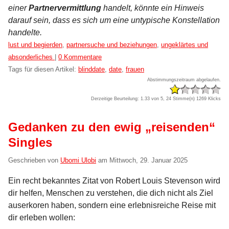
einer
Partnervermittlung
handelt, könnte ein Hinweis
darauf sein, dass es sich um eine untypische Konstellation
handelte.
Kategorien:
lust und begierden
,
partnersuche und beziehungen
,
ungeklärtes und
absonderliches
|
0 Kommentare
Tags für diesen Artikel:
blinddate
,
date
,
frauen
Abstimmungszeitraum abgelaufen.
Derzeitige Beurteilung: 1.33 von 5, 24 Stimme(n)
1269 Klicks
Gedanken zu den ewig „reisenden“
Singles
Geschrieben von
Ubomi Ulobi
am
Mittwoch, 29. Januar 2025
Ein recht bekanntes Zitat von Robert Louis Stevenson wird
dir helfen, Menschen zu verstehen, die dich nicht als Ziel
auserkoren haben, sondern eine erlebnisreiche Reise mit
dir erleben wollen: