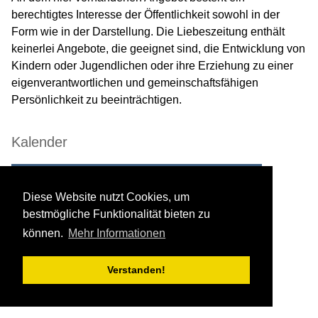
berechtigtes Interesse der Öffentlichkeit sowohl in der
Form wie in der Darstellung. Die Liebeszeitung enthält
keinerlei Angebote, die geeignet sind, die Entwicklung von
Kindern oder Jugendlichen oder ihre Erziehung zu einer
eigenverantwortlichen und gemeinschaftsfähigen
Persönlichkeit zu beeinträchtigen.
Kalender
Mo.
Di.
Mi.
Do.
Fr.
Sa.
So.
1
2
3
4
5
Diese Website nutzt Cookies, um
bestmögliche Funktionalität bieten zu
6
7
8
9
10
11
12
können.
Mehr Informationen
13
14
15
16
17
18
19
20
21
22
23
24
25
26
Verstanden!
27
28
29
30
31
Zurück
Vorwärts
←
Januar '25
→