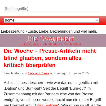
Skip
to
content
Navigation
Liebeszeitung - Lüste, Liebe, Beziehungen und viel mehr.
Die Woche – Presse-Artikeln nicht
blind glauben, sondern alles
kritisch überprüfen
Geschrieben von
Gebhard Roese
am
Freitag, 31. Januar 2025
Ach du liebes Lieschen – wie war das nun eigentlich mit
„Dating“ und Burn-out? Seit der Begriff “Burn-out“ im
Zusammenhang mit der Partnersuche von der Presse
endgültig verschlissen wurde, taucht nun ein neuer Begriff
am Horizont auf: „
Dating Fatigue
“. Wie schon so oft, ist der