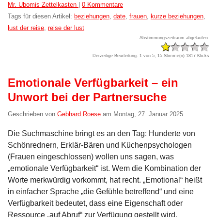
Kategorien:
Mr. Ubomis Zettelkasten
|
0 Kommentare
Tags für diesen Artikel:
beziehungen
,
date
,
frauen
,
kurze beziehungen
,
lust der reise
,
reise der lust
Abstimmungszeitraum abgelaufen.
Derzeitige Beurteilung: 1 von 5, 15 Stimme(n)
1817 Klicks
Emotionale Verfügbarkeit – ein
Unwort bei der Partnersuche
Geschrieben von
Gebhard Roese
am
Montag, 27. Januar 2025
Die Suchmaschine bringt es an den Tag: Hunderte von
Schönrednern, Erklär-Bären und Küchenpsychologen
(Frauen eingeschlossen) wollen uns sagen, was
„emotionale Verfügbarkeit“ ist. Wem die Kombination der
Worte merkwürdig vorkommt, hat recht. „Emotional“ heißt
in einfacher Sprache „die Gefühle betreffend“ und eine
Verfügbarkeit bedeutet, dass eine Eigenschaft oder
Ressource „auf Abruf“ zur Verfügung gestellt wird.