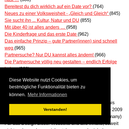
Bereitest du dich wirklich auf ein Date vor?
(764)
Neues zu einer Volksweisheit - „Gleich und Gleich“
(845)
Sie sucht ihn ... Kultur, Natur und DU
(855)
Mit über 40 ist alles anders …
(958)
Die Kinderfrage und das erste Date
(962)
Das einfache Prinzip – gute Partner(innen) sind schnell
weg
(965)
Partnersuche? Nur DU kannst alles ändern!
(966)
Die Partnersuche völlig neu gestalten – endlich Erfolge
haben
(968)
Diese Website nutzt Cookies, um
bestmögliche Funktionalität bieten zu
Erklärungen und Hinweise
können.
Mehr Informationen
Warning / Warnung: The content and the design of this
website, unless otherwise specified, is under strict © 2009
Verstanden!
-2026 by Gebhard Roese, Altenburg/Thuringia (Germany)
Für das Design dieser Webseite und alle Inhalte, soweit