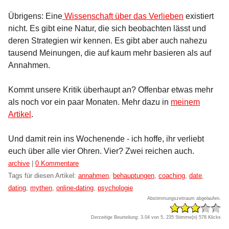
Übrigens: Eine
Wissenschaft über das Verlieben
existiert
nicht. Es gibt eine Natur, die sich beobachten lässt und
deren Strategien wir kennen. Es gibt aber auch nahezu
tausend Meinungen, die auf kaum mehr basieren als auf
Annahmen.
Kommt unsere Kritik überhaupt an? Offenbar etwas mehr
als noch vor ein paar Monaten. Mehr dazu in
meinem
Artikel
.
Und damit rein ins Wochenende - ich hoffe, ihr verliebt
euch über alle vier Ohren. Vier? Zwei reichen auch.
Kategorien:
archive
|
0 Kommentare
Tags für diesen Artikel:
annahmen
,
behauptungen
,
coaching
,
date
,
dating
,
mythen
,
online-dating
,
psychologie
Abstimmungszeitraum abgelaufen.
Derzeitige Beurteilung: 3.04 von 5, 235 Stimme(n)
578 Klicks