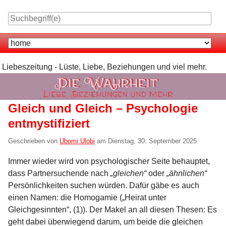
Skip
to
content
Navigation
Liebeszeitung - Lüste, Liebe, Beziehungen und viel mehr.
Gleich und Gleich – Psychologie
entmystifiziert
Geschrieben von
Ubomi Ulobi
am
Dienstag, 30. September 2025
Immer wieder wird von psychologischer Seite behauptet,
dass Partnersuchende nach
„gleichen“
oder
„ähnlichen“
Persönlichkeiten suchen würden. Dafür gäbe es auch
einen Namen: die Homogamie („Heirat unter
Gleichgesinnten“, (1)). Der Makel an all diesen Thesen: Es
geht dabei überwiegend darum, um beide die gleichen