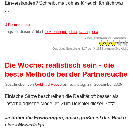
Einverstanden? Schreibt mal, ob es für euch ähnlich war
…
0 Kommentare
Tags für diesen Artikel:
beziehungen
,
date
,
dating
,
sex
Abstimmungszeitraum abgelaufen.
Derzeitige Beurteilung: 3.17 von 5, 164 Stimme(n)
541 Klicks
Die Woche: realistisch sein - die
beste Methode bei der Partnersuche
Geschrieben von
Gebhard Roese
am
Samstag, 27. September 2025
Einfache Sätze beschreiben die Realität oft besser als
„psychologische Modelle“. Zum Beispiel dieser Satz:
Je höher die Erwartungen, umso größer ist das Risiko
eines Misserfolgs.