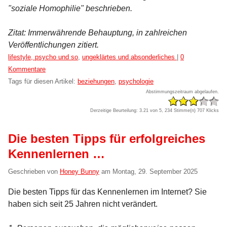
"soziale Homophilie" beschrieben.
Zitat: Immerwährende Behauptung, in zahlreichen
Veröffentlichungen zitiert.
Kategorien:
lifestyle, psycho und so
,
ungeklärtes und absonderliches
|
0
Kommentare
Tags für diesen Artikel:
beziehungen
,
psychologie
Abstimmungszeitraum abgelaufen.
Derzeitige Beurteilung: 3.21 von 5, 234 Stimme(n)
707 Klicks
Die besten Tipps für erfolgreiches
Kennenlernen …
Geschrieben von
Honey Bunny
am
Montag, 29. September 2025
Die besten Tipps für das Kennenlernen im Internet? Sie
haben sich seit 25 Jahren nicht verändert.