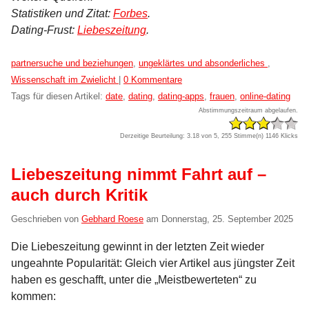
Statistiken und Zitat:
Forbes
.
Dating-Frust:
Liebeszeitung
.
Kategorien:
partnersuche und beziehungen
,
ungeklärtes und absonderliches
,
Wissenschaft im Zwielicht
|
0 Kommentare
Tags für diesen Artikel:
date
,
dating
,
dating-apps
,
frauen
,
online-dating
Abstimmungszeitraum abgelaufen.
Derzeitige Beurteilung: 3.18 von 5, 255 Stimme(n)
1146 Klicks
Liebeszeitung nimmt Fahrt auf –
auch durch Kritik
Geschrieben von
Gebhard Roese
am
Donnerstag, 25. September 2025
Die Liebeszeitung gewinnt in der letzten Zeit wieder
ungeahnte Popularität: Gleich vier Artikel aus jüngster Zeit
haben es geschafft, unter die „Meistbewerteten“ zu
kommen: