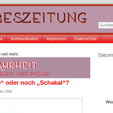
te
kommunikation
Impressum
Datenschutz
Seitenle
 viel mehr.
Datum
e“ oder noch „Schakal“?
ärz 2026
Woc