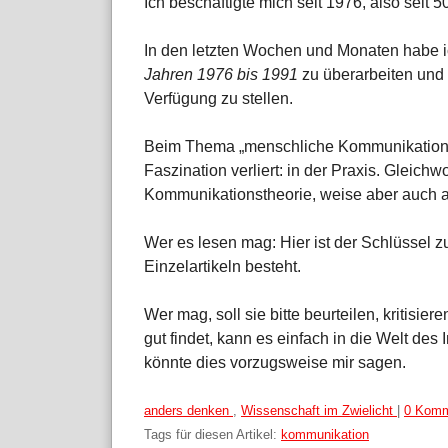
Ich beschäftigte mich seit 1976, also seit
In den letzten Wochen und Monaten habe i
Jahren 1976 bis 1991
zu überarbeiten und d
Verfügung zu stellen.
Beim Thema „menschliche Kommunikation“ s
Faszination verliert: in der Praxis. Gleich
Kommunikationstheorie, weise aber auch a
Wer es lesen mag: Hier ist der Schlüssel z
Einzelartikeln besteht.
Wer mag, soll sie bitte beurteilen, kritisi
gut findet, kann es einfach in die Welt des
könnte dies vorzugsweise mir sagen.
Kategorien:
anders denken
,
Wissenschaft im Zwielicht
|
0 Komm
Tags für diesen Artikel:
kommunikation