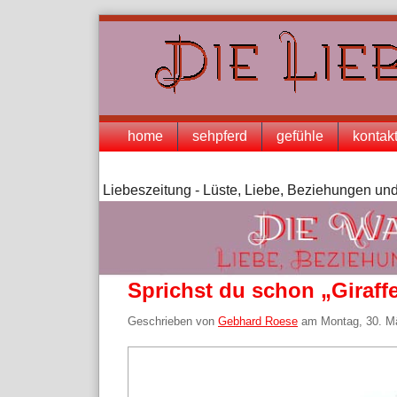
Skip
to
content
Navigation
home
sehpferd
gefühle
kontak
Liebeszeitung - Lüste, Liebe, Beziehungen und
Sprichst du schon „Giraff
Geschrieben von
Gebhard Roese
am
Montag, 30. M