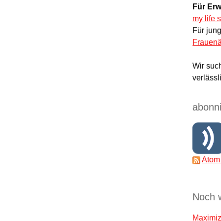
Für Erw
my life 
Für jun
Frauenä
Wir suc
verlässl
abonni
Atom
Noch 
Maximize