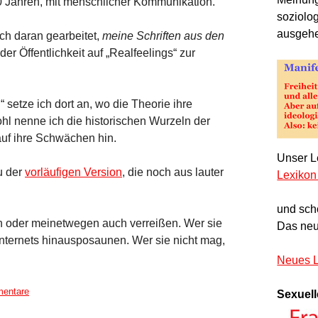
 50 Jahren, mit menschlicher Kommunikation.
soziolo
ausgeh
ch daran gearbeitet,
meine Schriften aus den
er Öffentlichkeit auf „Realfeelings“ zur
etze ich dort an, wo die Theorie ihre
wohl nenne ich die historischen Wurzeln der
uf ihre Schwächen hin.
Unser Le
u der
vorläufigen Version
, die noch aus lauter
Lexikon
und sch
eren oder meinetwegen auch verreißen. Wer sie
Das neu
 Internets hinausposaunen. Wer sie nicht mag,
Neues L
entare
Sexuell