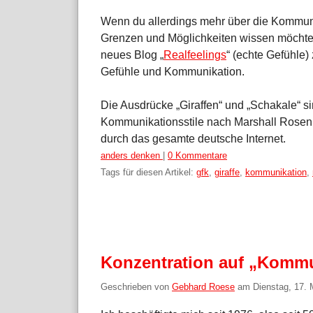
Wenn du allerdings mehr über die Kommunika
Grenzen und Möglichkeiten wissen möchtest
neues Blog „
Realfeelings
“ (echte Gefühle)
Gefühle und Kommunikation.
Die Ausdrücke „Giraffen“ und „Schakale“ s
Kommunikationsstile nach Marshall Rosenbe
durch das gesamte deutsche Internet.
Kategorien:
anders denken
|
0 Kommentare
Tags für diesen Artikel:
gfk
,
giraffe
,
kommunikation
,
Konzentration auf „Kommu
Geschrieben von
Gebhard Roese
am
Dienstag, 17.