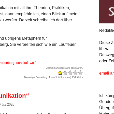
tion mit all ihre Theorien, Praktiken,
, dann empfehle ich, einen Blick auf mein
 zu werfen. Derzeit schreibe ich dort über
Redakti
ind übrigens Metaphern für
Diese Z
rg. Sie verbreiten sich wie ein Lauffeuer
liberal.
Deswegen
oder Ze
rosenberg
,
schakal
,
wolf
Abstimmungszeitraum abgelaufen.
email a
Derzeitige Beurteilung: 1 von 5, 6 Stimme(n)
254 Klicks
nikation“
Ich käm
Gendern
 März 2026
Übergrif
Meinung