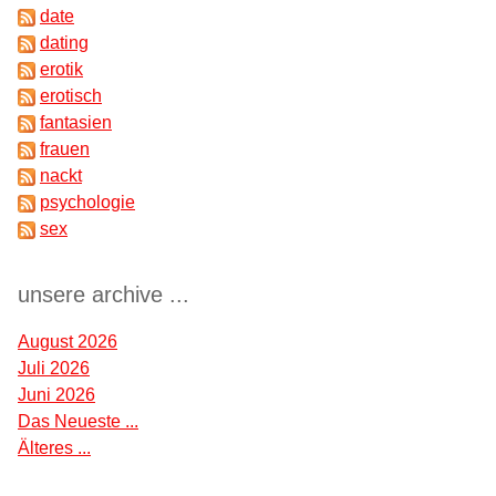
date
dating
erotik
erotisch
fantasien
frauen
nackt
psychologie
sex
unsere archive ...
August 2026
Juli 2026
Juni 2026
Das Neueste ...
Älteres ...