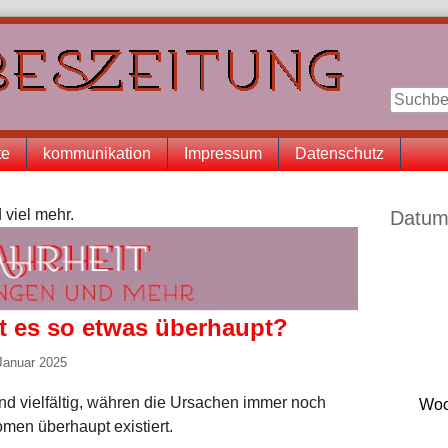
te
kommunikation
Impressum
Datenschutz
Seitenle
 viel mehr.
Datum
bt es so etwas überhaupt?
Januar 2025
d vielfältig, währen die Ursachen immer noch
Woc
omen überhaupt existiert.