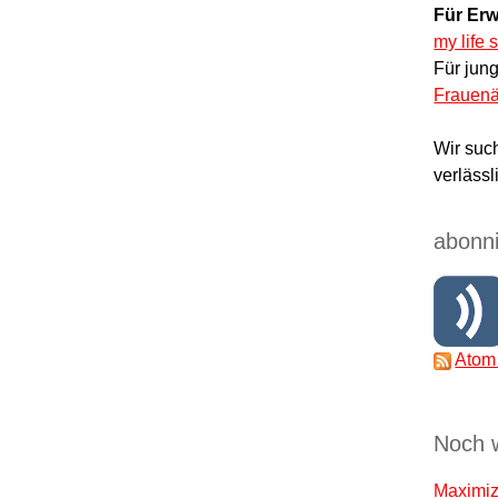
Für Erw
my life 
Für jun
Frauenä
Wir suc
verlässl
abonni
Atom
Noch 
Maximize