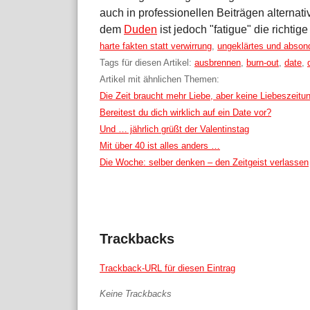
auch in professionellen Beiträgen alternat
dem
Duden
ist jedoch "fatigue" die richtig
Kategorien:
harte fakten statt verwirrung
,
ungeklärtes und abson
Tags für diesen Artikel:
ausbrennen
,
burn-out
,
date
,
Artikel mit ähnlichen Themen:
Die Zeit braucht mehr Liebe, aber keine Liebeszeitu
Bereitest du dich wirklich auf ein Date vor?
Und … jährlich grüßt der Valentinstag
Mit über 40 ist alles anders …
Die Woche: selber denken – den Zeitgeist verlassen
Trackbacks
Trackback-URL für diesen Eintrag
Keine Trackbacks