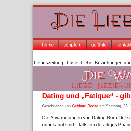
Skip
to
content
Navigation
home
sehpferd
gefühle
kontak
Liebeszeitung - Lüste, Liebe, Beziehungen und
Dating und „Fatique“ - gi
Geschrieben von
Gebhard Roese
am
Samstag, 25. 
Die Abwandlungen von Dating-Burn-Out sin
unbekannt sind – falls ein derartiges Phän