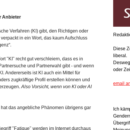
r Anbieter
che Verfahren (KI) gibt, den Richtigen oder
Redakti
ch verpackt in ein Wort, das kaum Aufschluss
genz“.
Diese Z
liberal.
t "KI" recht gut verschleiern, dass es in
Deswegen
e Partnersuche und Partnerwahl gibt - und wenn
oder Ze
. Andererseits ist KI auch ein Mittel für
ders zugkräftige Profil erstellen können und
email a
u erzeugen.
Also Vorsicht, wenn von KI oder AI
hat das angebliche Phänomen übrigens gar
Ich käm
Gendern
Übergrif
Begriff "Fatique" werden im Internet durchaus
Meinung