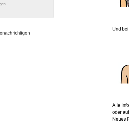
gen:
Und bei
enachrichtigen
Alle In
oder au
Neues F