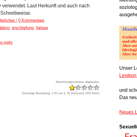
iv verwendet. Laut Herkunft und auch nach
soziolo
e Schreibweise.
ausgeh
derliches
|
0 Kommentare
dating
,
erschöpfung
,
fatique
ng mehr
Unser Le
Lexikon
Abstimmungszeitraum abgelaufen.
und sch
Derzeitige Beurteilung: 1.55 von 5, 20 Stimme(n)
1052 Klicks
Das neu
Neues L
Sexuell