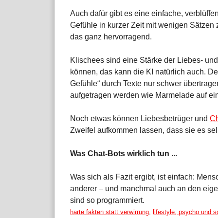
Auch dafür gibt es eine einfache, verblüffe
Gefühle in kurzer Zeit mit wenigen Sätzen z
das ganz hervorragend.
Klischees sind eine Stärke der Liebes- un
können, das kann die KI natürlich auch. 
Gefühle“ durch Texte nur schwer übertrage
aufgetragen werden wie Marmelade auf ei
Noch etwas können Liebesbetrüger und
Ch
Zweifel aufkommen lassen, dass sie es selb
Was Chat-Bots wirklich tun ...
Was sich als Fazit ergibt, ist einfach: Me
anderer – und manchmal auch an den eigen
sind so programmiert.
Kategorien:
harte fakten statt verwirrung
,
lifestyle, psycho und s