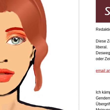
Redakti
Diese Z
liberal.
Deswegen
oder Ze
email a
Ich käm
Gendern
Übergrif
Meinung