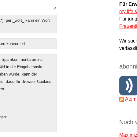
Für Erw
my life 
Für jun
*), per _wort_ kann ein Wort
Frauenä
Wir suc
ern konvertiert.
verlässl
on Spamkommentaren zu
abonni
 Bild in der Eingabemaske
geben wurde, kann der
e, dass Ihr Browser Cookies
en.
Atom
gen:
Noch 
Maximize