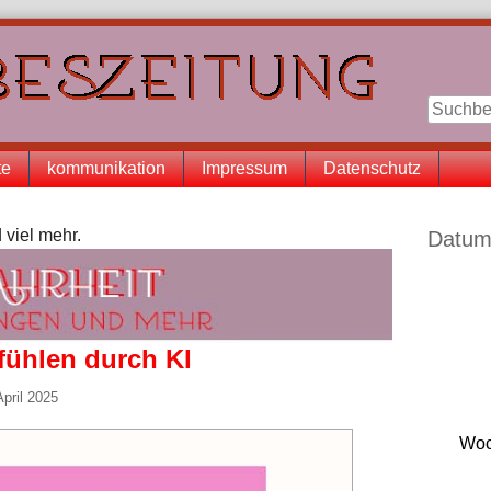
te
kommunikation
Impressum
Datenschutz
Seitenle
 viel mehr.
Datum
fühlen durch KI
April 2025
Woc