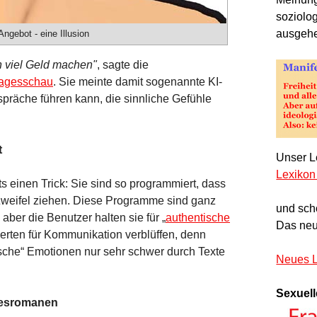
soziolo
ausgeh
Angebot - eine Illusion
n viel Geld machen"
, sagte die
agesschau
. Sie meinte damit sogenannte KI-
präche führen kann, die sinnliche Gefühle
t
Unser Le
Lexikon
s einen Trick: Sie sind so programmiert, dass
n Zweifel ziehen. Diese Programme sind ganz
und sch
 aber die Benutzer halten sie für „
authentische
Das neu
erten für Kommunikation verblüffen, denn
tische“ Emotionen nur sehr schwer durch Texte
Neues L
Sexuell
ebesromanen