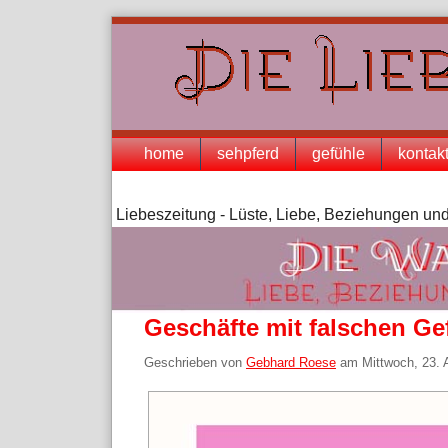
Skip
to
content
Navigation
home
sehpferd
gefühle
kontak
Liebeszeitung - Lüste, Liebe, Beziehungen und
Geschäfte mit falschen Ge
Geschrieben von
Gebhard Roese
am
Mittwoch, 23. 