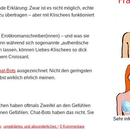
nde Erklärung: Zwar ist es nicht möglich, echte
u übertragen – aber mit Klischees funktioniert
d Erotikromanschreiber(innen) – und was sie
Denn während sich sogenannte „authentische
n lassen, können Liebes-Klischees so dick
nem Croissant.
at-Bots
ausgezeichnet: Nicht den geringsten
st wirklich ehrlich meinen.
nschen haben oftmals Zweifel an den Gefühlen
en Gefühlen. Chat-Bots haben das nicht. Sie
Sehr in
o
,
ungeklärtes und absonderliches
|
0 Kommentare