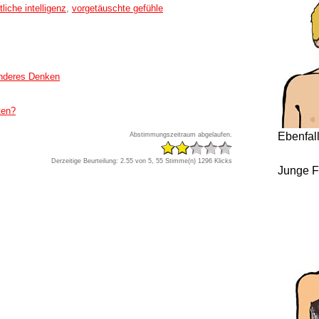
liche intelligenz
,
vorgetäuschte gefühle
anderes Denken
ten?
Ebenfal
Abstimmungszeitraum abgelaufen.
Derzeitige Beurteilung: 2.55 von 5, 55 Stimme(n)
1296 Klicks
Junge F