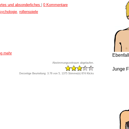
rtes und absonderliches
|
0 Kommentare
sychologie
,
rollenspiele
ng mehr
Ebenfal
Abstimmungszeitraum abgelaufen.
Junge F
Derzeitige Beurteilung: 3.76 von 5, 1375 Stimme(n)
874 Klicks