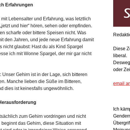
ch Erfahrungen
it Lebensalter und Erfahrung, was letztlich
 „jetzt und hier“ hören, sehen oder empfinden.
n scharfe oder bittere Speisen nicht. Was
Redakti
h mit den Jahren, und jede neue Erfahrung damit
s nicht glaubst: Hast du als Kind Spargel
Diese Z
esse ich mit Wonne Spargel, der mir gar nicht
liberal.
Deswegen
oder Ze
nser Gehirn ist in der Lage, sich bitteren
n. Manche lieben die Süße im Bitteren,
email a
d dies ist keinesfalls ungewöhnlich.
Herausforderung
Ich käm
Gendern
sächlich zum Gehirn vordringen und nicht
Übergrif
beginnt das Gehirn, diese Situation mit
Meinung