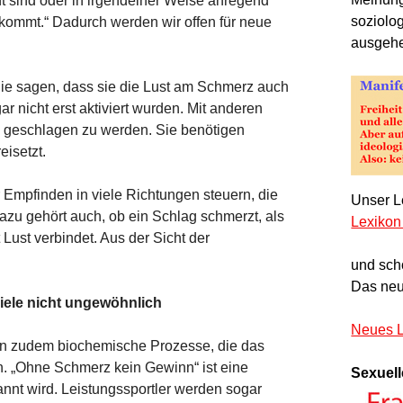
nt sind oder in irgendeiner Weise anregend
soziolo
 kommt.“ Dadurch werden wir offen für neue
ausgeh
Sie sagen, dass sie die Lust am Schmerz auch
nicht erst aktiviert wurden. Mit anderen
 geschlagen zu werden. Sie benötigen
eisetzt.
 Empfinden in viele Richtungen steuern, die
Unser Le
zu gehört auch, ob ein Schlag schmerzt, als
Lexikon
Lust verbindet. Aus der Sicht der
und sch
Das neu
iele nicht ungewöhnlich
Neues L
en zudem biochemische Prozesse, die das
n. „Ohne Schmerz kein Gewinn“ ist eine
Sexuell
annt wird. Leistungssportler werden sogar