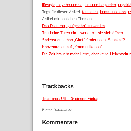
Kategorien:
lifestyle, psycho und so
,
lust und begierden
,
ungeklä
Tags für diesen Artikel:
fantasien
,
kommunikation
,
p
Artikel mit ähnlichen Themen:
Das Dilemma, „aufgeklärt“ zu werden
Tritt keine Türen ein – warte, bis sie sich öffnen
Sprichst du schon „Giraffe“ oder noch „Schakal“?
Konzentration auf „Kommunikation“
Die Zeit braucht mehr Liebe, aber keine Liebeszeitu
Trackbacks
Trackback-URL für diesen Eintrag
Keine Trackbacks
Kommentare