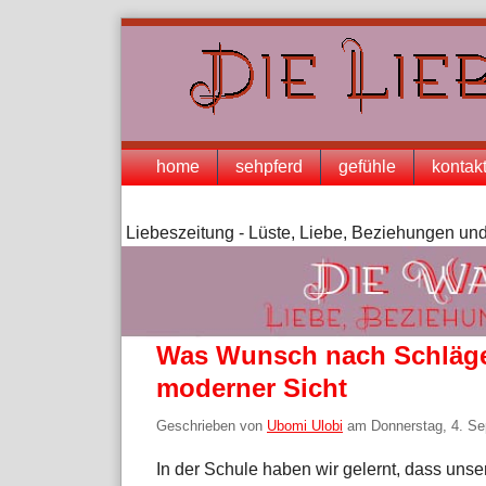
Skip
to
content
Navigation
home
sehpferd
gefühle
kontak
Liebeszeitung - Lüste, Liebe, Beziehungen und
Was Wunsch nach Schlägen
moderner Sicht
Geschrieben von
Ubomi Ulobi
am
Donnerstag, 4. S
In der Schule haben wir gelernt, dass unser