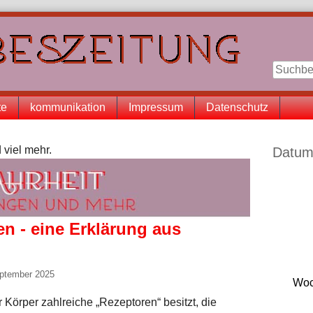
te
kommunikation
Impressum
Datenschutz
Seitenle
 viel mehr.
Datum
 - eine Erklärung aus
eptember 2025
Woc
 Körper zahlreiche „Rezeptoren“ besitzt, die