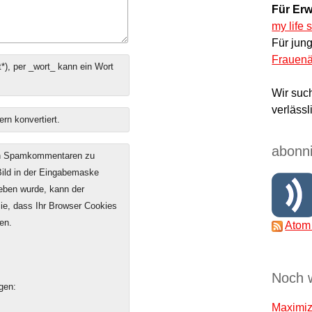
Für Erw
my life 
Für jun
Frauenä
*), per _wort_ kann ein Wort
Wir suc
verlässl
ern konvertiert.
abonni
on Spamkommentaren zu
 Bild in der Eingabemaske
geben wurde, kann der
e, dass Ihr Browser Cookies
en.
Atom
Noch 
gen:
Maximize