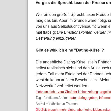
Vergiss die Sprechblasen der Presse und
Wer an den großen Sprechblasen Freude hat,
mag das tun. Aber im Grunde wäre nötig, si
von uns aus Selbstsucht versäumt, wenn er
mal flapsig:
Die Emotionskonten werden nic
Beziehung einzugehen.
Gibt es wirklich eine "Dating-Krise"?
Die angebliche Dating-Krise ist ein Phäno
selbst realistisch sieht und den Austausch 
jedem Fall mehr Erfolg bei der Partnersuc
wirst du kaum auf den Beschuss mit Meinun
Netzwerke“ verbreitet werden.
Kategorien:
Liebe an sich - vom Chef der Liebeszeitung
,
ungeklä
Tags für diesen Artikel:
date
,
dating
,
geben
,
informat
Artikel mit ähnlichen Themen:
Die Zeit braucht mehr Liebe, aber keine Liebeszeitu