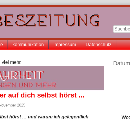
te
kommunikation
Impressum
Datenschutz
Seitenle
 viel mehr.
Datum
auf dich selbst hörst ...
 November 2025
bst hörst … und warum ich gelegentlich
Woc