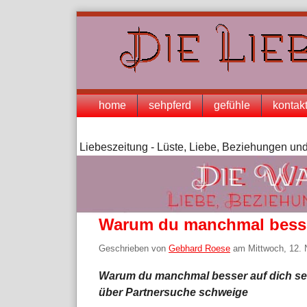
Skip
to
content
Navigation
home
sehpferd
gefühle
kontak
Liebeszeitung - Lüste, Liebe, Beziehungen und
Warum du manchmal besser 
Geschrieben von
Gebhard Roese
am
Mittwoch, 12.
Warum du manchmal besser auf dich sel
über Partnersuche schweige