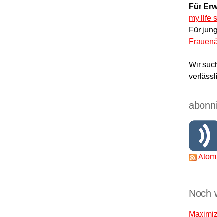
Für Erw
my life 
Für jun
Frauenä
Wir suc
verlässl
abonni
Atom
Noch 
Maximize