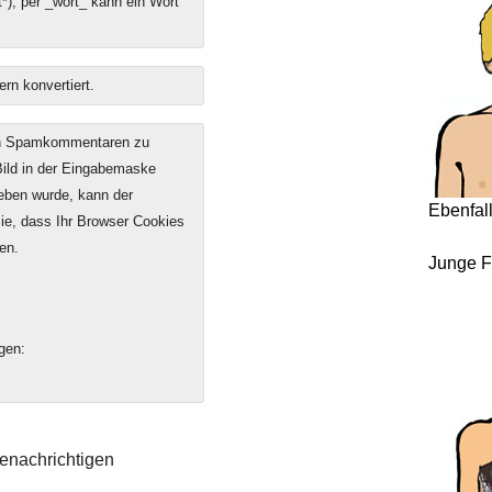
*), per _wort_ kann ein Wort
ern konvertiert.
on Spamkommentaren zu
 Bild in der Eingabemaske
geben wurde, kann der
Ebenfal
e, dass Ihr Browser Cookies
en.
Junge F
gen:
enachrichtigen