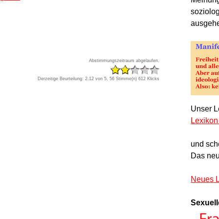
soziolo
ausgeh
Abstimmungszeitraum abgelaufen.
Derzeitige Beurteilung: 2.12 von 5, 56 Stimme(n)
612 Klicks
Unser Le
Lexikon
und sch
Das neu
Neues L
Sexuell