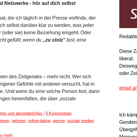
 Netzwerke - hör auf dich selbst
 die ich täglich in der Presse vorfinde, der
ch selbst darüber klar zu werden, was jeder
 (oder sie) keine Beziehung eingeht. Oder
Redakti
ht gefüllt, wenn du
„zu stolz“
bist, eine
Diese Z
liberal.
Deswegen
oder Ze
men des Zeitgeistes – mehr nicht. Wer sich
eigener Gefühle mit anderen versucht, hat in
email a
he. Und wenn du eine solche Person bist, dann
gen hereinfallen, die über „soziale
rtes und absonderliches
|
0 Kommentare
Ich käm
ionen
,
nehmen
,
online-dating
,
presse
,
soziale medien
Gendern
Übergrif
ng mehr
Meinung