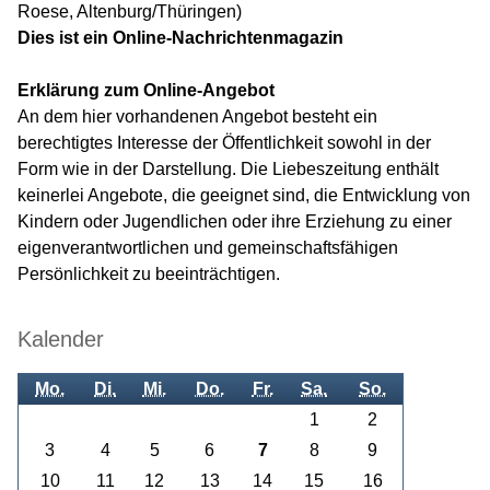
Roese, Altenburg/Thüringen)
Dies ist ein Online-Nachrichtenmagazin
Erklärung zum Online-Angebot
An dem hier vorhandenen Angebot besteht ein
berechtigtes Interesse der Öffentlichkeit sowohl in der
Form wie in der Darstellung. Die Liebeszeitung enthält
keinerlei Angebote, die geeignet sind, die Entwicklung von
Kindern oder Jugendlichen oder ihre Erziehung zu einer
eigenverantwortlichen und gemeinschaftsfähigen
Persönlichkeit zu beeinträchtigen.
Kalender
Mo.
Di.
Mi.
Do.
Fr.
Sa.
So.
1
2
3
4
5
6
7
8
9
10
11
12
13
14
15
16