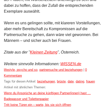
dabei zu hoffen, dass der Zufall die entsprechenden
Exemplare auswählt.
Wenn es uns gelingen sollte, mit klareren Vorstellungen,
aber mehr Bereitschaft zu Kompromissen auf die
Partnersuche zu gehen, dann wäre viel gewonnen. Bei
Männern – und sicher auch bei Frauen.
Zitate aus der "
Kleinen Zeitung
", Österreich.
Weitere sinnvolle Informationen:
WISSEN.de
Kategorien:
lifestyle, psycho und so
,
partnersuche und beziehungen
|
0
Kommentare
Tags für diesen Artikel:
beziehungen
,
brüste
,
date
,
dating
,
frauen
Artikel mit ähnlichen Themen:
Wenn du Ansprüche an deine künftigen Partner(innen) hast …
Badewasser und Toilettenpapier
Tritt keine Türen ein – warte, bis sie sich öffnen