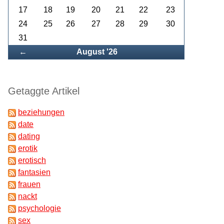
17
18
19
20
21
22
23
24
25
26
27
28
29
30
31
Zurück
←
August '26
Getaggte Artikel
beziehungen
date
dating
erotik
erotisch
fantasien
frauen
nackt
psychologie
sex