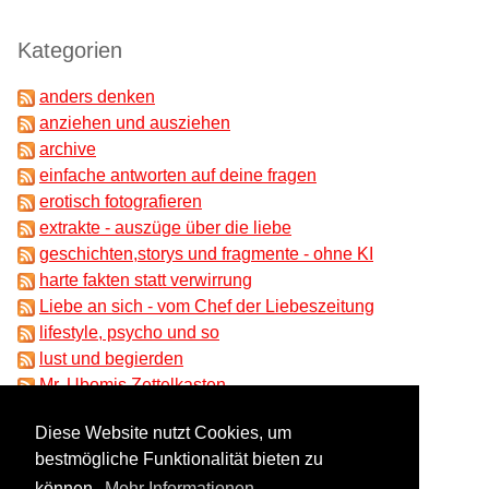
Kategorien
anders denken
anziehen und ausziehen
archive
einfache antworten auf deine fragen
erotisch fotografieren
extrakte - auszüge über die liebe
geschichten,storys und fragmente - ohne KI
harte fakten statt verwirrung
Liebe an sich - vom Chef der Liebeszeitung
lifestyle, psycho und so
lust und begierden
Mr. Ubomis Zettelkasten
partnersuche und beziehungen
Diese Website nutzt Cookies, um
ungeklärtes und absonderliches
bestmögliche Funktionalität bieten zu
unser liebesrat
können.
Mehr Informationen