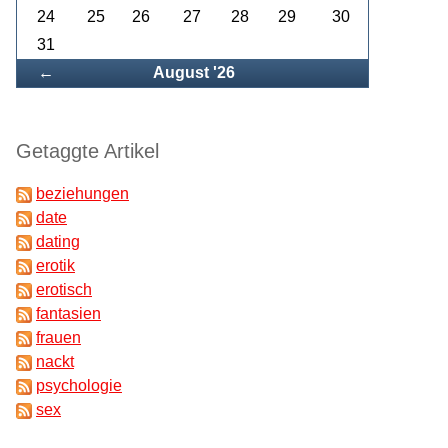
24
25
26
27
28
29
30
31
Zurück
←
August '26
Getaggte Artikel
beziehungen
date
dating
erotik
erotisch
fantasien
frauen
nackt
psychologie
sex