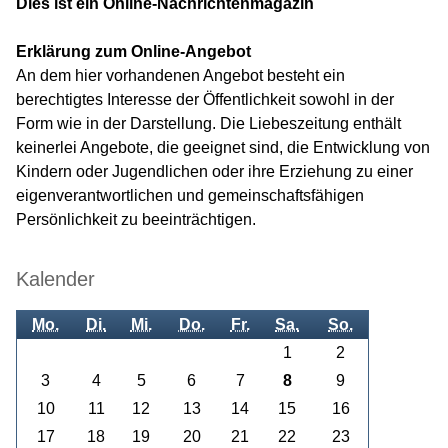
Dies ist ein Online-Nachrichtenmagazin
Erklärung zum Online-Angebot
An dem hier vorhandenen Angebot besteht ein
berechtigtes Interesse der Öffentlichkeit sowohl in der
Form wie in der Darstellung. Die Liebeszeitung enthält
keinerlei Angebote, die geeignet sind, die Entwicklung von
Kindern oder Jugendlichen oder ihre Erziehung zu einer
eigenverantwortlichen und gemeinschaftsfähigen
Persönlichkeit zu beeinträchtigen.
Kalender
Mo.
Di.
Mi.
Do.
Fr.
Sa.
So.
1
2
3
4
5
6
7
8
9
10
11
12
13
14
15
16
17
18
19
20
21
22
23