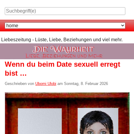
Skip
to
content
Navigation
Liebeszeitung - Lüste, Liebe, Beziehungen und viel mehr.
Wenn du beim Date sexuell erregt
bist …
Geschrieben von
Ubomi Ulobi
am
Sonntag, 8. Februar 2026