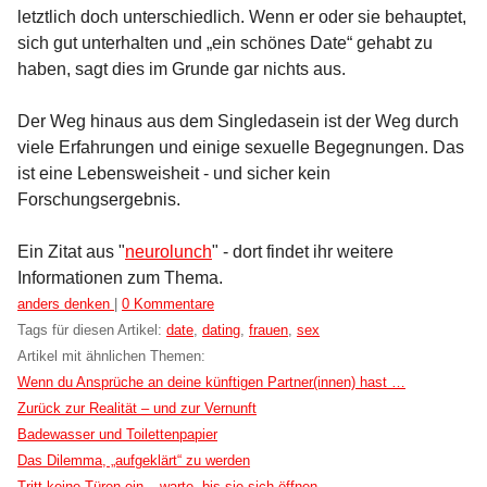
letztlich doch unterschiedlich. Wenn er oder sie behauptet,
sich gut unterhalten und „ein schönes Date“ gehabt zu
haben, sagt dies im Grunde gar nichts aus.
Der Weg hinaus aus dem Singledasein ist der Weg durch
viele Erfahrungen und einige sexuelle Begegnungen. Das
ist eine Lebensweisheit - und sicher kein
Forschungsergebnis.
Ein Zitat aus "
neurolunch
" - dort findet ihr weitere
Informationen zum Thema.
Kategorien:
anders denken
|
0 Kommentare
Tags für diesen Artikel:
date
,
dating
,
frauen
,
sex
Artikel mit ähnlichen Themen:
Wenn du Ansprüche an deine künftigen Partner(innen) hast …
Zurück zur Realität – und zur Vernunft
Badewasser und Toilettenpapier
Das Dilemma, „aufgeklärt“ zu werden
Tritt keine Türen ein – warte, bis sie sich öffnen