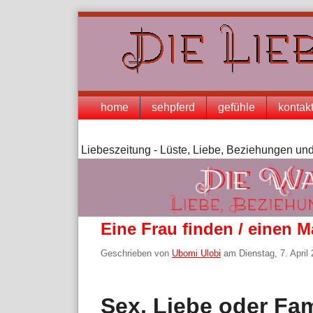
Skip
to
content
Navigation
home
sehpferd
gefühle
kontak
Liebeszeitung - Lüste, Liebe, Beziehungen und
Eine Frau finden / einen 
Geschrieben von
Ubomi Ulobi
am
Dienstag, 7. April
Sex, Liebe oder Fam