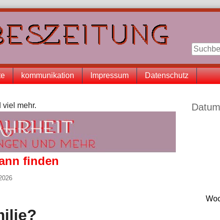
te
kommunikation
Impressum
Datenschutz
Seitenle
 viel mehr.
Datum
Mann finden
 2026
Woc
ilie?