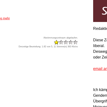
ng mehr
Redakti
Abstimmungszeitraum abgelaufen.
Diese Z
liberal.
Derzeitige Beurteilung: 1.82 von 5, 11 Stimme(n)
363 Klicks
Deswegen
oder Ze
email a
Ich käm
Gendern
Übergrif
Meinung