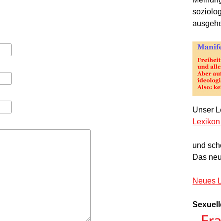
soziolo
ausgeh
Unser Le
Lexikon
und sch
Das neu
Neues L
Sexuell