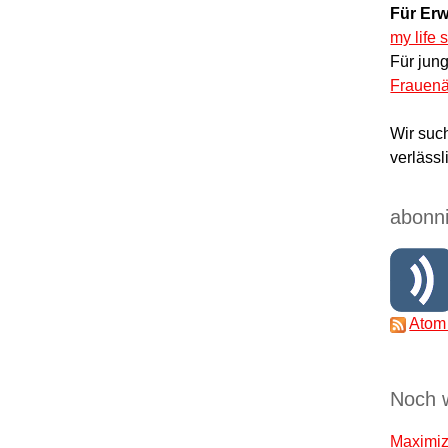
Für Erw
my life 
Für jun
Frauenä
Wir suc
verlässl
abonni
Atom
Noch 
Maximize