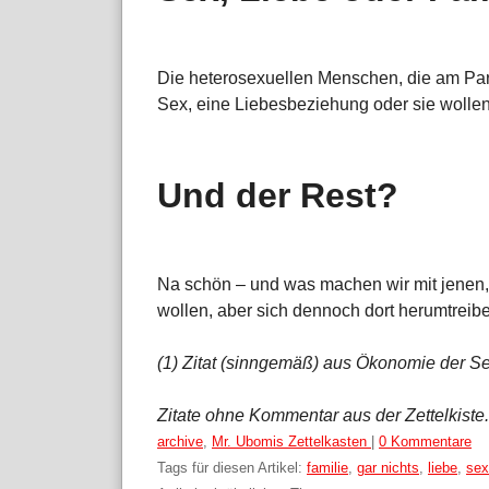
Die heterosexuellen Menschen, die am Par
Sex, eine Liebesbeziehung oder sie wollen
Und der Rest?
Na schön – und was machen wir mit jenen,
wollen, aber sich dennoch dort herumtreib
(1) Zitat (sinngemäß) aus Ökonomie der Sex
Zitate ohne Kommentar aus der Zettelkiste.
Kategorien:
archive
,
Mr. Ubomis Zettelkasten
|
0 Kommentare
Tags für diesen Artikel:
familie
,
gar nichts
,
liebe
,
sex