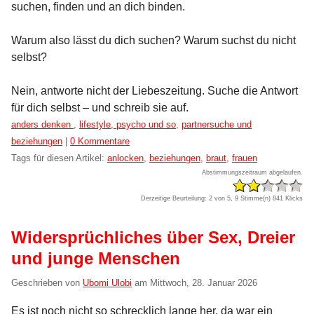
suchen, finden und an dich binden.
Warum also lässt du dich suchen? Warum suchst du nicht
selbst?
Nein, antworte nicht der Liebeszeitung. Suche die Antwort
für dich selbst – und schreib sie auf.
Kategorien:
anders denken
,
lifestyle, psycho und so
,
partnersuche und
beziehungen
|
0 Kommentare
Tags für diesen Artikel:
anlocken
,
beziehungen
,
braut
,
frauen
Abstimmungszeitraum abgelaufen.
Derzeitige Beurteilung: 2 von 5, 9 Stimme(n)
841 Klicks
Widersprüchliches über Sex, Dreier
und junge Menschen
Geschrieben von
Ubomi Ulobi
am
Mittwoch, 28. Januar 2026
Es ist noch nicht so schrecklich lange her, da war ein