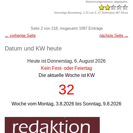
Abstimmungszeitraum abgelaufen.
Derzeitige Beurteilung: 2.15 von 5, 47 Stimme(n)
487 Klicks
Pagination
Seite 2 von 218, insgesamt 1087 Einträge
← vorherige Seite
nächste Seite →
Seitenleiste
Datum und KW heute
Heute ist Donnerstag, 6. August 2026
Kein Fest- oder Feiertag
Die aktuelle Woche ist KW
32
Woche vom Montag, 3.8.2026 bis Sonntag, 9.8.2026