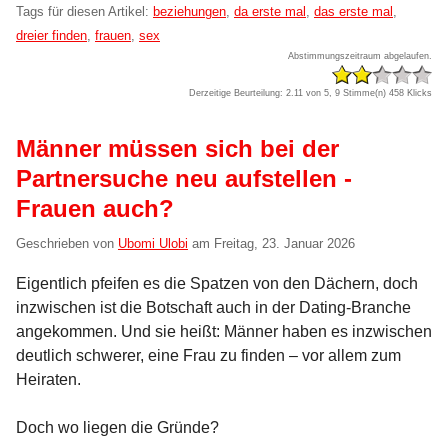
Tags für diesen Artikel:
beziehungen
,
da erste mal
,
das erste mal
,
dreier finden
,
frauen
,
sex
Abstimmungszeitraum abgelaufen.
Derzeitige Beurteilung: 2.11 von 5, 9 Stimme(n)
458 Klicks
Männer müssen sich bei der
Partnersuche neu aufstellen -
Frauen auch?
Geschrieben von
Ubomi Ulobi
am
Freitag, 23. Januar 2026
Eigentlich pfeifen es die Spatzen von den Dächern, doch
inzwischen ist die Botschaft auch in der Dating-Branche
angekommen. Und sie heißt: Männer haben es inzwischen
deutlich schwerer, eine Frau zu finden – vor allem zum
Heiraten.
Doch wo liegen die Gründe?