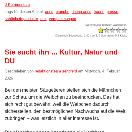
0 Kommentare
Tags für diesen Artikel:
apps
,
branche
,
dating-apps
,
frauen
,
presse
,
schönheitsprodukte
,
sex
,
versprechungen
Abstimmungszeitraum abgelaufen.
Derzeitige Beurteilung: 1.80 von 5, 5 Stimme(n)
444 Klicks
Sie sucht ihn ... Kultur, Natur und
DU
Geschrieben von
redaktionsteam sehpferd
am
Mittwoch, 4. Februar
2026
Bei den meisten Säugetieren stellen sich die Männchen
zur Schau, um die Weibchen zu beeindrucken. Das hat
sich recht gut bewährt, weil die Weibchen dadurch
sicherstellen, den bestmöglichen Nachwuchs auf die Welt
zubringen – was letztlich in aller Interesse ist.