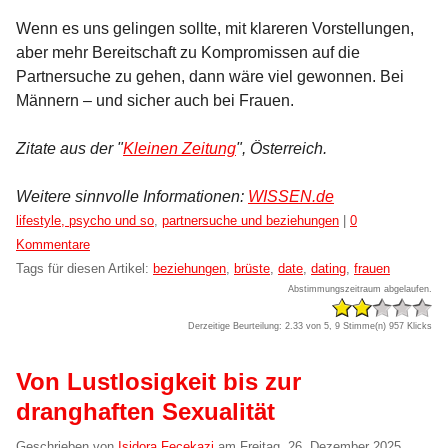
Wenn es uns gelingen sollte, mit klareren Vorstellungen,
aber mehr Bereitschaft zu Kompromissen auf die
Partnersuche zu gehen, dann wäre viel gewonnen. Bei
Männern – und sicher auch bei Frauen.
Zitate aus der "
Kleinen Zeitung
", Österreich.
Weitere sinnvolle Informationen:
WISSEN.de
Kategorien:
lifestyle, psycho und so
,
partnersuche und beziehungen
|
0
Kommentare
Tags für diesen Artikel:
beziehungen
,
brüste
,
date
,
dating
,
frauen
Abstimmungszeitraum abgelaufen.
Derzeitige Beurteilung: 2.33 von 5, 9 Stimme(n)
957 Klicks
Von Lustlosigkeit bis zur
dranghaften Sexualität
Geschrieben von
Isidora Fecekazi
am
Freitag, 26. Dezember 2025