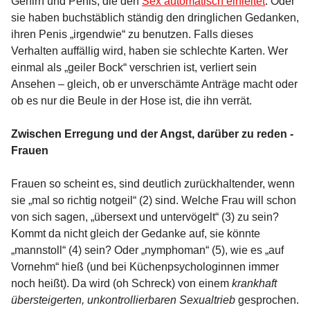
Gehirn und Penis, die den
Sex automatisch einleitet
. Oder
sie haben buchstäblich ständig den dringlichen Gedanken,
ihren Penis „irgendwie“ zu benutzen. Falls dieses
Verhalten auffällig wird, haben sie schlechte Karten. Wer
einmal als „geiler Bock“ verschrien ist, verliert sein
Ansehen – gleich, ob er unverschämte Anträge macht oder
ob es nur die Beule in der Hose ist, die ihn verrät.
Zwischen Erregung und der Angst, darüber zu reden -
Frauen
Frauen so scheint es, sind deutlich zurückhaltender, wenn
sie „mal so richtig notgeil“ (2) sind. Welche Frau will schon
von sich sagen, „übersext und untervögelt“ (3) zu sein?
Kommt da nicht gleich der Gedanke auf, sie könnte
„mannstoll“ (4) sein? Oder „nymphoman“ (5), wie es „auf
Vornehm“ hieß (und bei Küchenpsychologinnen immer
noch heißt). Da wird (oh Schreck) von einem
krankhaft
übersteigerten, unkontrollierbaren Sexualtrieb
gesprochen.