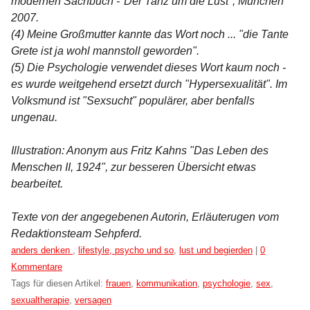
modernen Sachbuch -"Der Tanz um die Lust", München
2007.
(4) Meine Großmutter kannte das Wort noch ... "die Tante
Grete ist ja wohl mannstoll geworden".
(5) Die Psychologie verwendet dieses Wort kaum noch -
es wurde weitgehend ersetzt durch "Hypersexualität". Im
Volksmund ist "Sexsucht" populärer, aber benfalls
ungenau.
Illustration: Anonym aus Fritz Kahns "Das Leben des
Menschen II, 1924", zur besseren Übersicht etwas
bearbeitet.
Texte von der angegebenen Autorin, Erläuterugen vom
Redaktionsteam Sehpferd.
Kategorien:
anders denken
,
lifestyle, psycho und so
,
lust und begierden
|
0
Kommentare
Tags für diesen Artikel:
frauen
,
kommunikation
,
psychologie
,
sex
,
sexualtherapie
,
versagen