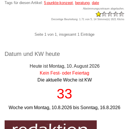
Tags für diesen Artikel:
5-punkte-konzept
,
beratung
,
date
Abstimmungszeitraum abgelaufen.
Derzeitige Beurteilung: 1.71 von 5, 14 Stimme(n)
1621 Klicks
Pagination
Seite 1 von 1, insgesamt 1 Einträge
Seitenleiste
Datum und KW heute
Heute ist Montag, 10. August 2026
Kein Fest- oder Feiertag
Die aktuelle Woche ist KW
33
Woche vom Montag, 10.8.2026 bis Sonntag, 16.8.2026