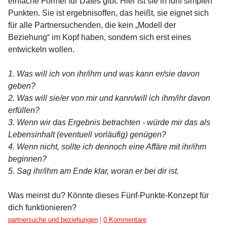
einfache Formel für Dates gibt. Hier ist sie in fünf simplen
Punkten. Sie ist ergebnisoffen, das heißt, sie eignet sich
für alle Partnersuchenden, die kein „Modell der
Beziehung“ im Kopf haben, sondern sich erst eines
entwickeln wollen.
1. Was will ich von ihr/ihm und was kann er/sie davon
geben?
2. Was will sie/er von mir und kann/will ich ihm/ihr davon
erfüllen?
3. Wenn wir das Ergebnis betrachten - würde mir das als
Lebensinhalt (eventuell vorläufig) genügen?
4. Wenn nicht, sollte ich dennoch eine Affäre mit ihr/ihm
beginnen?
5. Sag ihr/ihm am Ende klar, woran er bei dir ist.
Was meinst du? Könnte dieses Fünf-Punkte-Konzept für
dich funktionieren?
Kategorien:
partnersuche und beziehungen
|
0 Kommentare