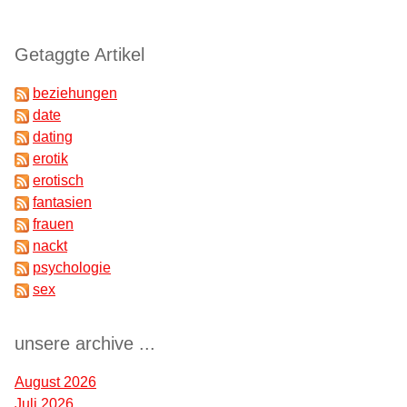
Getaggte Artikel
beziehungen
date
dating
erotik
erotisch
fantasien
frauen
nackt
psychologie
sex
unsere archive ...
August 2026
Juli 2026