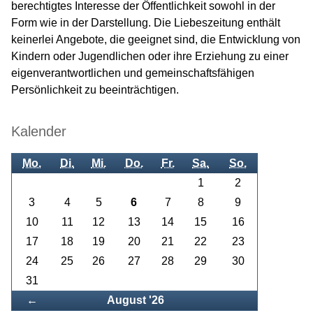
berechtigtes Interesse der Öffentlichkeit sowohl in der
Form wie in der Darstellung. Die Liebeszeitung enthält
keinerlei Angebote, die geeignet sind, die Entwicklung von
Kindern oder Jugendlichen oder ihre Erziehung zu einer
eigenverantwortlichen und gemeinschaftsfähigen
Persönlichkeit zu beeinträchtigen.
Kalender
Mo.
Di.
Mi.
Do.
Fr.
Sa.
So.
1
2
3
4
5
6
7
8
9
10
11
12
13
14
15
16
17
18
19
20
21
22
23
24
25
26
27
28
29
30
31
Zurück
←
August '26