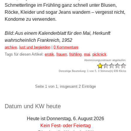
Schmetterlinge im Frühling ganz schnell unter Blusen,
Röcke, Kleider und sogar Jeans wandern – vergesst nicht,
Kondome zu verwenden.
Bild: Aus einem Kalenderblatt für den Mai, Herkunft
wahrscheinlich Frankreich, 1952
Kategorien:
archive
,
lust und begierden
|
0 Kommentare
Tags für diesen Artikel:
erotik
,
frauen
,
frühling
,
mai
,
picknick
Abstimmungszeitraum abgelaufen.
Derzeitige Beurteilung: 1 von 5, 3 Stimme(n)
939 Klicks
Pagination
Seite 1 von 1, insgesamt 2 Einträge
Seitenleiste
Datum und KW heute
Heute ist Donnerstag, 6. August 2026
Kein Fest- oder Feiertag