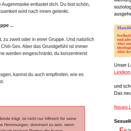
e Augenmaske entlastet dich. Du bist schön,
soziolo
samkeit wird nach innen gelenkt.
ausgeh
ppe ...
st, zu zweit oder in einer Gruppe. Und natürlich
f Chili-Sex. Aber das Grundgefühl ist immer
inne werden eingeschränkt, du konzentrierst
Unser Le
Lexikon
tragen, kannst du auch empfinden, wie es
t.
und sch
Das neu
Neues L
de trägt, ist nicht nur hilfreich für seine
Sexuell
abe Hemmungen, dominant zu sein, wenn
bald ich meinem Partner die Augen