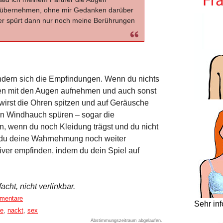
le übernehmen, ohne mir Gedanken darüber
er spürt dann nur noch meine Berührungen
ändern sich die Empfindungen. Wenn du nichts
nen mit den Augen aufnehmen und auch sonst
wirst die Ohren spitzen und auf Geräusche
n Windhauch spüren – sogar die
 wenn du noch Kleidung trägst und du nicht
st du deine Wahrnehmung noch weiter
siver empfinden, indem du dein Spiel auf
acht, nicht verlinkbar.
mentare
Sehr in
e
,
nackt
,
sex
Abstimmungszeitraum abgelaufen.