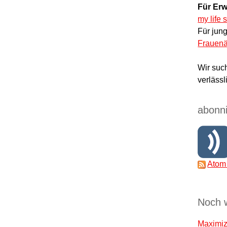
Für Erw
my life 
Für jun
Frauenä
Wir suc
verlässl
abonni
Atom
Noch 
Maximize