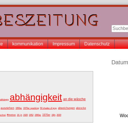
te
kommunikation
Impressum
Datenschutz
Seitenle
Datum
abhängigkeit
an die wäsche
abhängig
ausziehen
abweichungen
abzocke
1950er
1970er spanking
50 shades of grey
Woc
#metoo
1970er
schrei
19. jh
1920
1952
1960er
19jh
2020