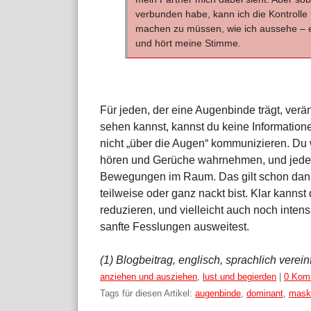
verbunden habe, kann ich die Kontrol
machen zu müssen, wie ich aussehe – 
und hört meine Stimme.
Für jeden, der eine Augenbinde trägt, ver
sehen kannst, kannst du keine Informatio
nicht „über die Augen“ kommunizieren. Du 
hören und Gerüche wahrnehmen, und jede
Bewegungen im Raum. Das gilt schon dann,
teilweise oder ganz nackt bist. Klar kann
reduzieren, und vielleicht auch noch inten
sanfte Fesslungen ausweitest.
(1) Blogbeitrag, englisch, sprachlich vereinf
Kategorien:
anziehen und ausziehen
,
lust und begierden
|
0 Kom
Tags für diesen Artikel:
augenbinde
,
dominant
,
mask