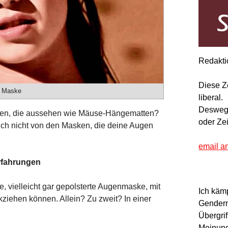
Redakti
Diese Z
t Maske
liberal.
Deswegen
sken, die aussehen wie Mäuse-Hängematten?
oder Ze
auch nicht von den Masken, die deine Augen
email a
rfahrungen
e, vielleicht gar gepolsterte Augenmaske, mit
Ich käm
ckziehen können. Allein? Zu zweit? In einer
Gendern
Übergrif
Meinung