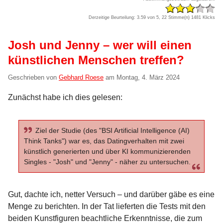
Derzeitige Beurteilung: 3.59 von 5, 22 Stimme(n)
1481 Klicks
Josh und Jenny – wer will einen
künstlichen Menschen treffen?
Geschrieben von
Gebhard Roese
am
Montag, 4. März 2024
Zunächst habe ich dies gelesen:
Ziel der Studie (des "BSI Artificial Intelligence (AI)
Think Tanks") war es, das Datingverhalten mit zwei
künstlich generierten und über KI kommunizierenden
Singles - "Josh" und "Jenny" - näher zu untersuchen.
Gut, dachte ich, netter Versuch – und darüber gäbe es eine
Menge zu berichten. In der Tat lieferten die Tests mit den
beiden Kunstfiguren beachtliche Erkenntnisse, die zum