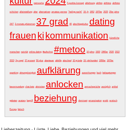
kultur
2024
netzwerke
5-punkte-konzept
ablehnung
aktfoto
aktfotos
aktfotos
schicken
alleinstellung
alter
alternativen
amateur-pornos
"heilige nacht"
19. jh
1952
1970er
2025
20er jahre
37 grad
dating
24/7
3-monats-phänomen
40
abschleppkultur
frauen
ki
kommunikation
künstliche
#metoo
menschen
naivität
online-dating
#aufschrei
10 jahre
1920
1960er
2020
2022
2023
2g-regel
37 prozent
50-plus
abenteuer
abhilfe
abschied
10 gründe
19. jahrhundert
1950er
1970er
aufklärung
spanking
ahnungslosigkeit
auswirkungen
buch
behauptungen
anlocken
bevormundung
chat-bots
aktvisiten
anmachsprüche
anzüglich
artikel
beziehung
geboten
avatare
begriff
dominant
emanzipation
erotik
erotisch
Europa
fetisch
Liebeszeitung - Lüste, Liebe, Beziehungen und viel mehr.