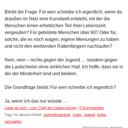
Bleibt die Frage: Für wen schreibe ich eigentlich, wenn da
draußen im Netz eine Kunstwelt entsteht, mit der die
Menschen einen erheblichen Teil ihrer Lebenszeit
vergeuden? Für gebildete Menschen über 60? Oder für,
solche, die es noch wagen, eigene Meinungen zu haben
und nicht den werbenden Rattenfängern nachlaufen?
Nein, nein – nichts gegen die Jugend … sondern gegen
die Lautschreier ohne wirklichen Halt. Ich hoffe, dass sie in
der der Minderheit sind und bleiben.
Die Grundfrage bleibt: Für wen schreibe ich eigentlich?
Ja, wenn ich das nur wüsste …
Kategorien:
Liebe an sich - vom Chef der Liebeszeitung
|
0 Kommentare
Tags für diesen Artikel:
aufmerksamkeit
,
chats
,
jugend
,
kultur
,
netzwerke
Abstimmungszeitraum abgelaufen.