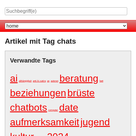
Skip
to
content
Navigation
Artikel mit Tag chats
Verwandte Tags
ai
beratung
abhängigkeit
anti-ki-satire
as
autoren
bett
beziehungen
brüste
chatbots
date
computer
aufmerksamkeit
jugend