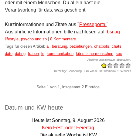
oder mit einem Menschen: Du allein hast die
Verantwortung für das, was geschieht.
Kurzinformationen und Zitate aus "
Presseportal
".
Ausführliche Informationen bitte nachlesen auf:
bsi.ag
Kategorien:
lifestyle, psycho und so
|
0 Kommentare
Tags für diesen Artikel:
ai
,
beratung
,
beziehungen
,
chatbots
,
chats
,
date
,
dating
,
frauen
,
ki
,
kommunikation
,
künstliche menschen
,
sex
Abstimmungszeitraum abgelaufen.
Derzeitige Beurteilung: 1.40 von 5, 30 Stimme(n)
2124 Klicks
Pagination
Seite 1 von 1, insgesamt 2 Einträge
Seitenleiste
Datum und KW heute
Heute ist Sonntag, 9. August 2026
Kein Fest- oder Feiertag
Die aktuelle Woche ist KW