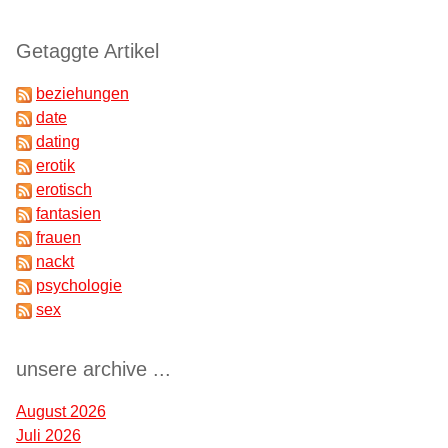
Getaggte Artikel
beziehungen
date
dating
erotik
erotisch
fantasien
frauen
nackt
psychologie
sex
unsere archive ...
August 2026
Juli 2026