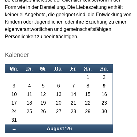
Form wie in der Darstellung. Die Liebeszeitung enthält
keinerlei Angebote, die geeignet sind, die Entwicklung von
Kindern oder Jugendlichen oder ihre Erziehung zu einer
eigenverantwortlichen und gemeinschaftsfähigen
Persönlichkeit zu beeinträchtigen.
Kalender
Mo.
Di.
Mi.
Do.
Fr.
Sa.
So.
1
2
3
4
5
6
7
8
9
10
11
12
13
14
15
16
17
18
19
20
21
22
23
24
25
26
27
28
29
30
31
Zurück
←
August '26