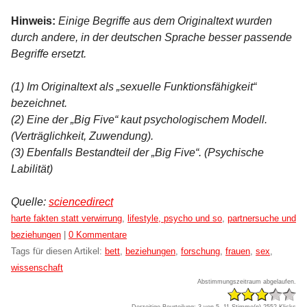
Hinweis:
Einige Begriffe aus dem Originaltext wurden
durch andere, in der deutschen Sprache besser passende
Begriffe ersetzt.
(1) Im Originaltext als „sexuelle Funktionsfähigkeit“
bezeichnet.
(2) Eine der „Big Five“ kaut psychologischem Modell.
(Verträglichkeit, Zuwendung).
(3) Ebenfalls Bestandteil der „Big Five“. (Psychische
Labilität)
Quelle:
sciencedirect
Kategorien:
harte fakten statt verwirrung
,
lifestyle, psycho und so
,
partnersuche und
beziehungen
|
0 Kommentare
Tags für diesen Artikel:
bett
,
beziehungen
,
forschung
,
frauen
,
sex
,
wissenschaft
Abstimmungszeitraum abgelaufen.
Derzeitige Beurteilung: 3 von 5, 11 Stimme(n)
2552 Klicks