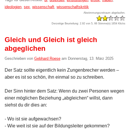
ideologien
,
sex
,
wissenschaft
,
wissenschaftskritik
Abstimmungszeitraum abgelaufen.
Derzeitige Beurteilung: 2.92 von 5, 66 Stimme(n)
1654 Klicks
Gleich und Gleich ist gleich
abgeglichen
Geschrieben von
Gebhard Roese
am
Donnerstag, 13. März 2025
Der Satz sollte eigentlich kein Zungenbrecher werden –
aber es ist so schön, ihn einmal so zu schreiben.
Der Sinn hinter dem Satz: Wenn du zwei Personen wegen
einer möglichen Beziehung „abgleichen“ willst, dann
siehst du dir dies an:
- Wo ist sie aufgewachsen?
- Wie weit ist sie auf der Bildungsleiter gekommen?