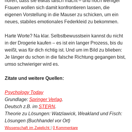
hören, dass sie etwas falsch macht – und noch weniger
Frauen wollen sich damit konfrontieren lassen, die
eigenen Vorstellung in die Mauser zu schicken, um ein
neues, stabiles emotionales Federkleid zu bekommen.
Harte Worte? Na klar. Selbstbewusstsein kannst du nicht
in der Drogerie kaufen – es ist ein langer Prozess, bis du
weißt, was für dich richtig ist. Und um im Bild zu blieben:
Je länger du schon in die falsche Richtung gegangen bist,
umso schwieriger wird es.
Zitate und weitere Quellen:
Psychology Today
Grundlage:
Springer Verlag
.
Deutsch z.B. im
STERN
.
Theorie zu Lösungen: Watzlawick, Weakland und Fisch:
Lösungen (Buchhandel vor Ort)
Kategorien:
Wissenschaft im Zwielicht
|
0 Kommentare