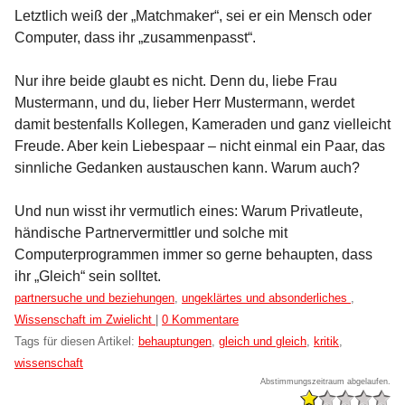
Letztlich weiß der „Matchmaker“, sei er ein Mensch oder
Computer, dass ihr „zusammenpasst“.
Nur ihre beide glaubt es nicht. Denn du, liebe Frau
Mustermann, und du, lieber Herr Mustermann, werdet
damit bestenfalls Kollegen, Kameraden und ganz vielleicht
Freude. Aber kein Liebespaar – nicht einmal ein Paar, das
sinnliche Gedanken austauschen kann. Warum auch?
Und nun wisst ihr vermutlich eines: Warum Privatleute,
händische Partnervermittler und solche mit
Computerprogrammen immer so gerne behaupten, dass
ihr „Gleich“ sein solltet.
Kategorien:
partnersuche und beziehungen
,
ungeklärtes und absonderliches
,
Wissenschaft im Zwielicht
|
0 Kommentare
Tags für diesen Artikel:
behauptungen
,
gleich und gleich
,
kritik
,
wissenschaft
Abstimmungszeitraum abgelaufen.