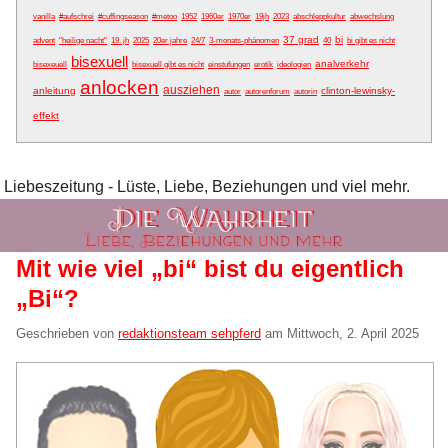
vanilla
#aufschrei
#cuffingseason
#metoo
1952
1960er
1970er
19jh
2023
abschleppkultur
abwechslung
37 grad
bi
advent
"heilige nacht"
19. jh
2025
20er jahre
24/7
3-monats-phänomen
40
bi gibt es nicht
bisexuell
analverkehr
bisexeuell
bisexuell gibt es nicht
einstufungen
erotik
ideologien
anlocken
ausziehen
anleitung
clinton-lewinsky-
autor
autorenforum
autorin
effekt
Liebeszeitung - Lüste, Liebe, Beziehungen und viel mehr.
Mit wie viel „bi“ bist du eigentlich
„Bi“?
Geschrieben von
redaktionsteam sehpferd
am
Mittwoch, 2. April 2025