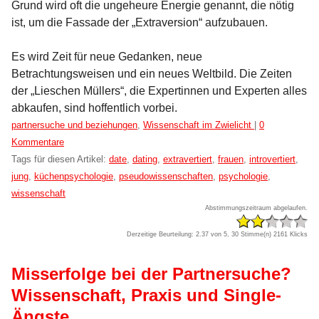
Grund wird oft die ungeheure Energie genannt, die nötig
ist, um die Fassade der „Extraversion“ aufzubauen.
Es wird Zeit für neue Gedanken, neue
Betrachtungsweisen und ein neues Weltbild. Die Zeiten
der „Lieschen Müllers“, die Expertinnen und Experten alles
abkaufen, sind hoffentlich vorbei.
Kategorien:
partnersuche und beziehungen
,
Wissenschaft im Zwielicht
|
0
Kommentare
Tags für diesen Artikel:
date
,
dating
,
extravertiert
,
frauen
,
introvertiert
,
jung
,
küchenpsychologie
,
pseudowissenschaften
,
psychologie
,
wissenschaft
Abstimmungszeitraum abgelaufen.
Derzeitige Beurteilung: 2.37 von 5, 30 Stimme(n)
2161 Klicks
Misserfolge bei der Partnersuche?
Wissenschaft, Praxis und Single-
Ängste