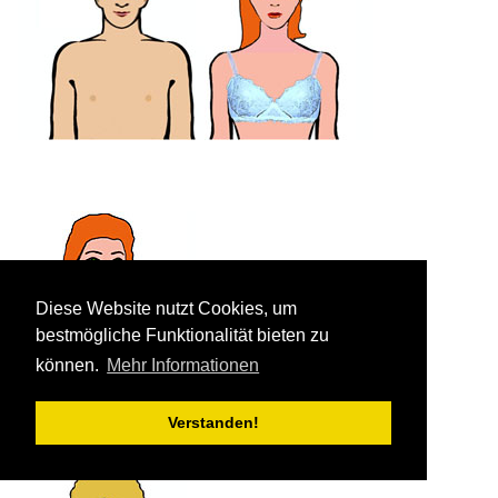
Diese Website nutzt Cookies, um
Junge Frauen:
bestmögliche Funktionalität bieten zu
können.
Mehr Informationen
Verstanden!
Sehr informativ bei
Lilli