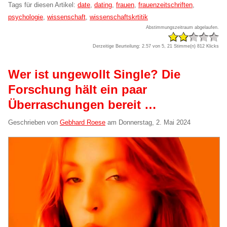
Tags für diesen Artikel:
date
,
dating
,
frauen
,
frauenzeitschriften
,
psychologie
,
wissenschaft
,
wissenschaftskrtitik
Abstimmungszeitraum abgelaufen.
Derzeitige Beurteilung: 2.57 von 5, 21 Stimme(n)
812 Klicks
Wer ist ungewollt Single? Die
Forschung hält ein paar
Überraschungen bereit …
Geschrieben von
Gebhard Roese
am
Donnerstag, 2. Mai 2024